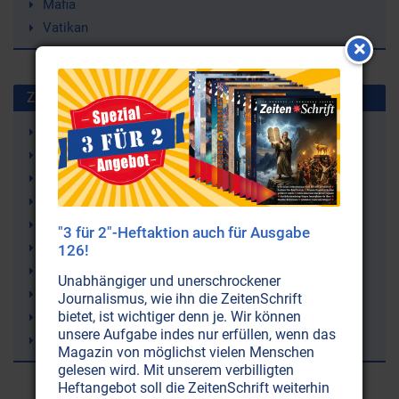
Mafia
Vatikan
Zuletzt gesuchte Stichworte
Wasserkreislauf
Selbstliebe (-annahme)
Bluthochdruck
Strahlenschutz
Just Nuisance (ein Hund)
"3 für 2"-Heftaktion auch für Ausgabe
Leukämie
126!
9/11 (11. September 2001)
Unabhängiger und unerschrockener
Erde
Journalismus, wie ihn die ZeitenSchrift
bietet, ist wichtiger denn je. Wir können
Atomenergie
unsere Aufgabe indes nur erfüllen, wenn das
Sergej N. Lazarev
Magazin von möglichst vielen Menschen
gelesen wird. Mit unserem verbilligten
Heftangebot soll die ZeitenSchrift weiterhin