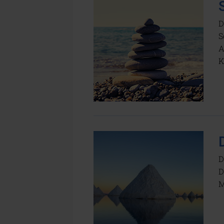
D
S
A
K
D
D
M