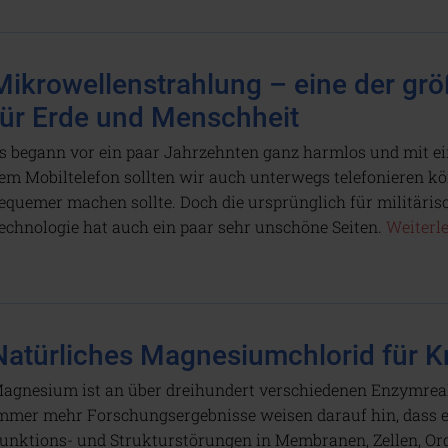
Mikrowellenstrahlung – eine der g
für Erde und Menschheit
s begann vor ein paar Jahrzehnten ganz harmlos und mit e
em Mobiltelefon sollten wir auch unterwegs telefonieren kö
equemer machen sollte. Doch die ursprünglich für militäri
echnologie hat auch ein paar sehr unschöne Seiten.
Weiterle
Natürliches Magnesiumchlorid für 
agnesium ist an über dreihundert verschiedenen Enzymreakt
mmer mehr Forschungsergebnisse weisen darauf hin, dass
unktions- und Strukturstörungen in Membranen, Zellen, O