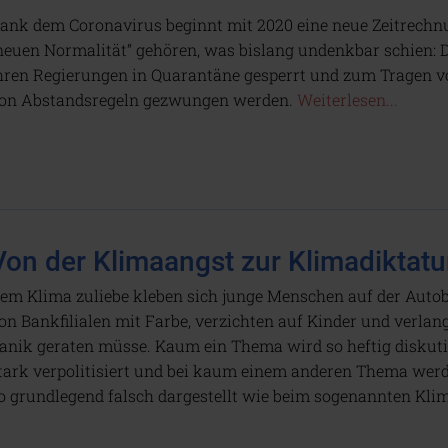
ank dem Coronavirus beginnt mit 2020 eine neue Zeitrechnun
neuen Normalität“ gehören, was bislang undenkbar schien: 
hren Regierungen in Quarantäne gesperrt und zum Tragen 
on Abstandsregeln gezwungen werden.
Weiterlesen...
Von der Klimaangst zur Klimadiktatu
em Klima zuliebe kleben sich junge Menschen auf der Autob
on Bankfilialen mit Farbe, verzichten auf Kinder und verlan
anik geraten müsse. Kaum ein Thema wird so heftig diskut
tark verpolitisiert und bei kaum einem anderen Thema werd
o grundlegend falsch dargestellt wie beim sogenannten Kl