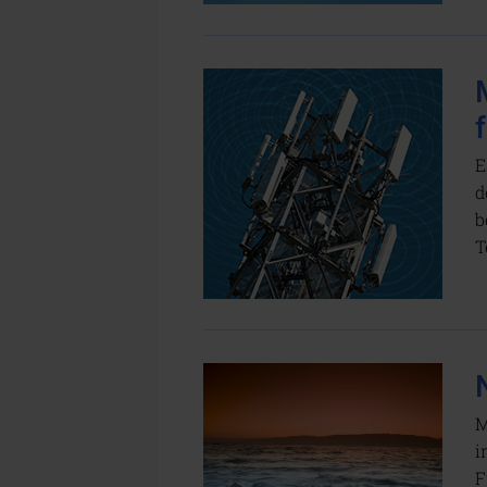
E
d
b
T
M
i
F