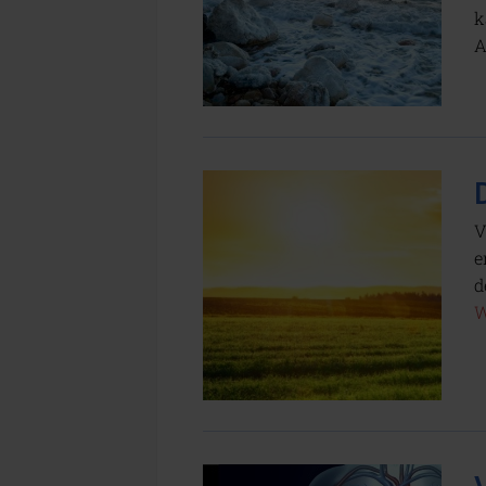
k
A
V
e
d
W