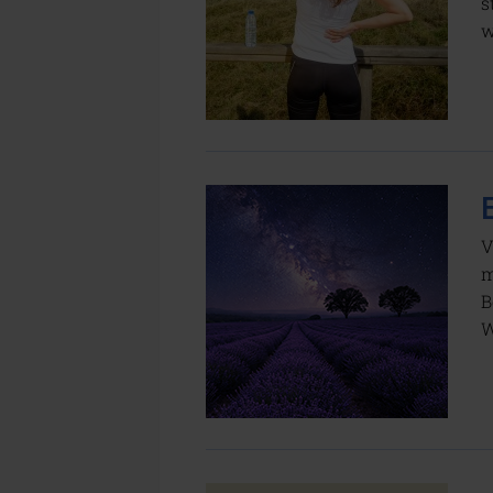
s
w
V
m
B
W