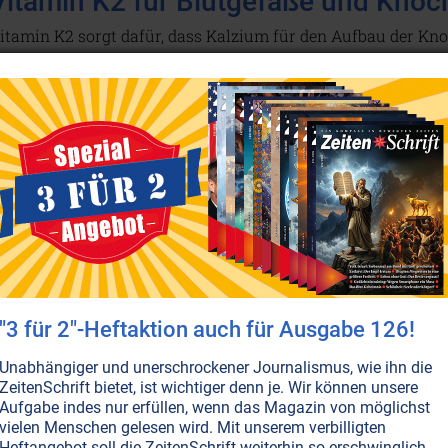
Vitamin K2 für Blutgefäße und Knoc
itamin K2 sorgt dafür, dass Kalzium für den Aufbau der Kn
icht einfach in den Arterien ablagert. Dadurch können Herz
erden. K2 ist zudem ein wichtiger Partner von Vitamin D un
mständen bei der D3-Supplementierung außen vor gelasse
Sango Kalzium für starke Knochen
alzium ist der mengenmäßig häufigste Mineralstoff in unser
"3 für 2"-Heftaktion auch für Ausgabe 126!
m Körper vorkommenden Kalziums wird in Knochen und Zäh
tabilität und Festigkeit verleiht. Ein Mangel kann weitreic
Unabhängiger und unerschrockener Journalismus, wie ihn die
nderem Knochenschwund, Verdauungsbeschwerden und Hau
ZeitenSchrift bietet, ist wichtiger denn je. Wir können unsere
eiterlesen...
Aufgabe indes nur erfüllen, wenn das Magazin von möglichst
vielen Menschen gelesen wird. Mit unserem verbilligten
Heftangebot soll die ZeitenSchrift weiterhin so erschwinglich