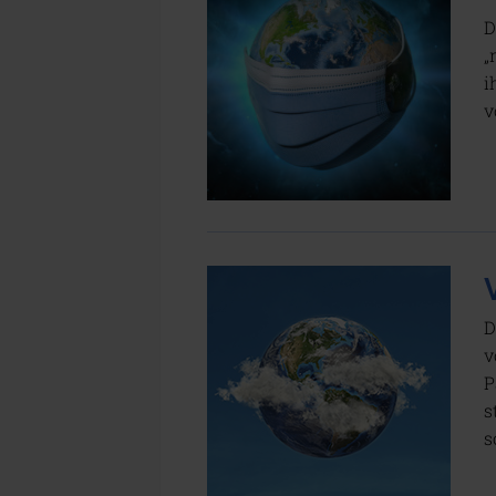
D
„
i
v
D
v
P
s
s