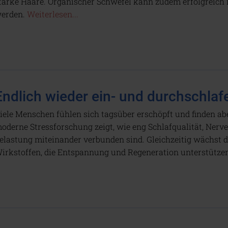
tarke Haare. Organischer Schwefel kann zudem erfolgreich 
erden.
Weiterlesen...
Endlich wieder ein- und durchschlaf
iele Menschen fühlen sich tagsüber erschöpft und finden ab
oderne Stressforschung zeigt, wie eng Schlafqualität, Ner
elastung miteinander verbunden sind. Gleichzeitig wächst d
irkstoffen, die Entspannung und Regeneration unterstütz