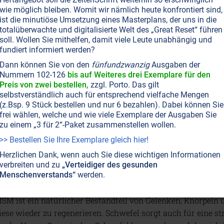
wie möglich bleiben. Womit wir nämlich heute konfrontiert sind,
ist die minutiöse Umsetzung eines Masterplans, der uns in die
totalüberwachte und digitalisierte Welt des „Great Reset“ führen
soll. Wollen Sie mithelfen, damit viele Leute unabhängig und
Flexibilität und Stärke für die Knoch
fundiert informiert werden?
nochen begleiten uns ein Leben lang und erfüllen weit mehr A
Dann können Sie von den
fünfundzwanzig
Ausgaben der
Nummern 102-126
bis auf Weiteres drei Exemplare für den
peichern Mineralstoffe, schützen Organe und reagieren kont
Preis von zwei bestellen,
zzgl. Porto. Das gilt
rnährung und Stoffwechselprozesse. Moderne Forschung ze
selbstverständlich auch für entsprechend vielfache Mengen
as Zusammenspiel bestimmter Mikronährstoffe ist.
Weiterle
(z.Bsp. 9 Stück bestellen und nur 6 bezahlen). Dabei können Sie
frei wählen, welche und wie viele Exemplare der Ausgaben Sie
zu einem „3 für 2“-Paket zusammenstellen wollen.
>> Bestellen Sie Ihre Exemplare gleich hier!
Herzlichen Dank, wenn auch Sie diese wichtigen Informationen
verbreiten und zu
„Verteidiger des gesunden
Menschenverstands“
werden.
Organischer Schwefel für Gelenke 
SM ist ein natürlicher Bestandteil von Gelenken, Knorpeln
iese wieder zu regenerieren. Schwefel sorgt auch für eine st