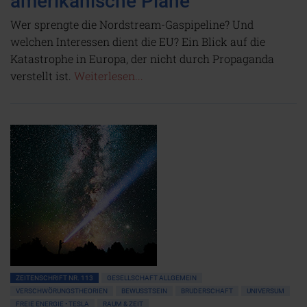
amerikanische Pläne
Wer sprengte die Nordstream-Gaspipeline? Und
welchen Interessen dient die EU? Ein Blick auf die
Katastrophe in Europa, der nicht durch Propaganda
verstellt ist.
Weiterlesen...
ZEITENSCHRIFT NR. 113
GESELLSCHAFT ALLGEMEIN
VERSCHWÖRUNGSTHEORIEN
BEWUSSTSEIN
BRUDERSCHAFT
UNIVERSUM
FREIE ENERGIE • TESLA
RAUM & ZEIT