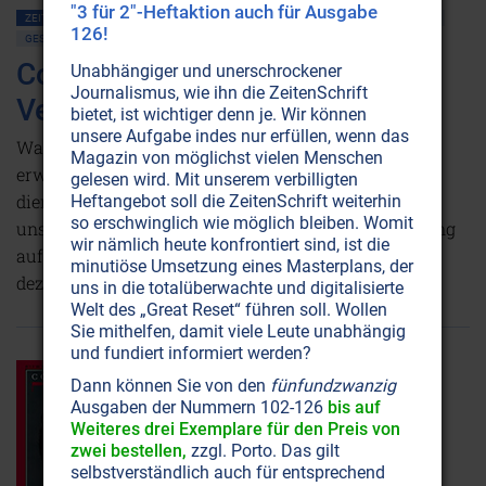
"3 für 2"-Heftaktion auch für Ausgabe
ZEITENSCHRIFT NR. 115
ÜBERBEVÖLKERUNG
VERSCHWÖRUNGSTHEORIEN
126!
GESUNDHEIT
IMPFUNGEN
MEDIZIN
GENTECHNOLOGIE
Corona-Impfung: Das grösste
Unabhängiger und unerschrockener
Journalismus, wie ihn die ZeitenSchrift
Verbrechen der Geschichte
bietet, ist wichtiger denn je. Wir können
unsere Aufgabe indes nur erfüllen, wenn das
Was für viele Impfkritiker längst offenkundig ist,
Magazin von möglichst vielen Menschen
erweist sich nun als Tatsache: Die mRNA-Impfstoffe
gelesen wird. Mit unserem verbilligten
dienen nicht dazu, ein relativ harmloses Virus
Heftangebot soll die ZeitenSchrift weiterhin
so erschwinglich wie möglich bleiben. Womit
unschädlich zu machen, sondern die Weltbevölkerung
wir nämlich heute konfrontiert sind, ist die
auf schnellem und noch nicht beendetem Weg zu
minutiöse Umsetzung eines Masterplans, der
dezimieren.
Weiterlesen...
uns in die totalüberwachte und digitalisierte
Welt des „Great Reset“ führen soll. Wollen
Sie mithelfen, damit viele Leute unabhängig
und fundiert informiert werden?
Dann können Sie von den
fünfundzwanzig
Ausgaben der Nummern 102-126
bis auf
Weiteres drei Exemplare für den Preis von
zwei bestellen,
zzgl. Porto. Das gilt
selbstverständlich auch für entsprechend