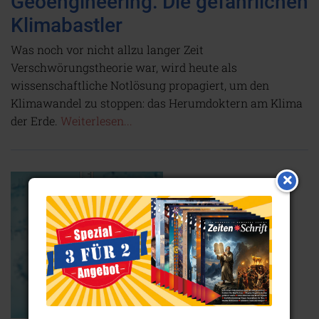
Geoengineering: Die gefährlichen
Klimabastler
Was noch vor nicht allzu langer Zeit
Verschwörungstheorie war, wird heute als
wissenschaftliche Notlösung propagiert, um den
Klimawandel zu stoppen: das Herumdoktern am Klima
der Erde.
Weiterlesen...