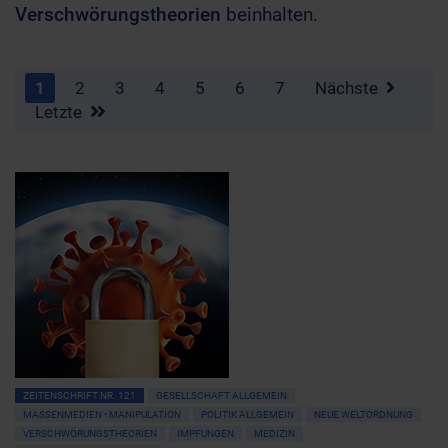
Verschwörungstheorien
beinhalten.
1
2
3
4
5
6
7
Nächste
Letzte
ZEITENSCHRIFT NR. 121
GESELLSCHAFT ALLGEMEIN
MASSENMEDIEN • MANIPULATION
POLITIK ALLGEMEIN
NEUE WELTORDNUNG
VERSCHWÖRUNGSTHEORIEN
IMPFUNGEN
MEDIZIN