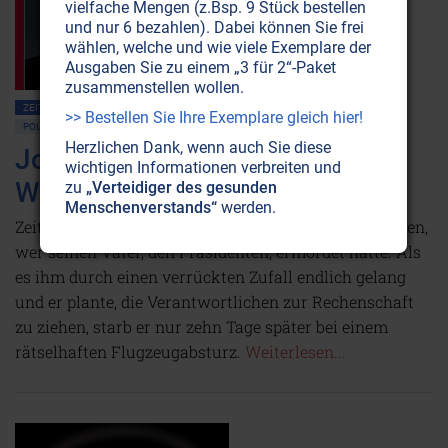
vielfache Mengen (z.Bsp. 9 Stück bestellen
und nur 6 bezahlen). Dabei können Sie frei
wählen, welche und wie viele Exemplare der
Ausgaben Sie zu einem „3 für 2“-Paket
zusammenstellen wollen.
ZEITENSCHRIFT NR. 114
AMERIKA
MASSENMEDIEN • MANIPULATION
>> Bestellen Sie Ihre Exemplare gleich hier!
POLITIK ALLGEMEIN
VERSCHWÖRUNGSTHEORIEN
Herzlichen Dank, wenn auch Sie diese
John F. Kennedy Jr.: Der
wichtigen Informationen verbreiten und
Wahrheit zu nahegekommen
zu
„Verteidiger des gesunden
Menschenverstands“
werden.
Zeitlebens wollte John F. Kennedy Junior herausfinden,
wer seinen Vater, den Präsidenten, ermordet hatte. Als
es ihm durch einen verrückten Zufall endlich gelang
und er plante, die Verantwortlichen zur Rechenschaft
zu ziehen, starb er nur zehn Tage später bei einem
rätselhaften Flugzeugabsturz.
Weiterlesen...