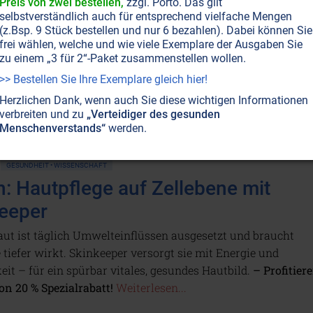
Preis von zwei bestellen,
zzgl. Porto. Das gilt
ppt Kennzeichnungspflicht für
selbstverständlich auch für entsprechend vielfache Mengen
chnik
(z.Bsp. 9 Stück bestellen und nur 6 bezahlen). Dabei können Sie
frei wählen, welche und wie viele Exemplare der Ausgaben Sie
eht vor einer weitreichenden Entscheidung, die das Gros
zu einem „3 für 2“-Paket zusammenstellen wollen.
technik-Pflanzen von der Kennzeichnungspflicht befreit.
>> Bestellen Sie Ihre Exemplare gleich hier!
sinstitute warnen vehement und sprechen von einer
Herzlichen Dank, wenn auch Sie diese wichtigen Informationen
ng.
Weiterlesen...
verbreiten und zu
„Verteidiger des gesunden
Menschenverstands“
werden.
GESUNDHEIT • WISSENSCHAFT
n: Hautpflege auf Zellebene mit
eeper
ut ist täglich Umwelteinflüssen ausgesetzt und braucht
e tiefer wirkt. Skinkeeper versorgt sie mit Energie und
eit – für ein spürbar vitales, gesundes Hautbild.
– Profitier
von 20 % Spezialrabatt!
Weiterlesen...