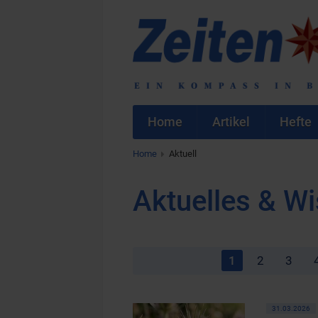
Home
Artikel
Hefte
Home
Aktuell
Aktuelles & W
1
2
3
31.03.2026