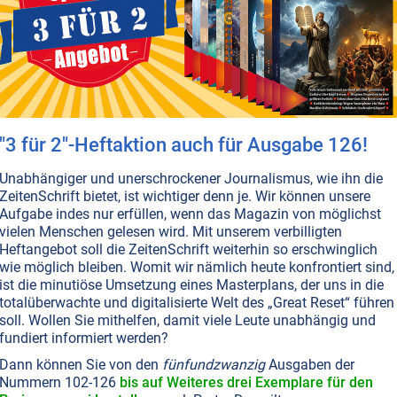
 Zwischen Wandel und Krise
n nahezu allen Bereichen neue Extreme erreicht. Diese 30
igen, wie dramatisch sich die Welt innerhalb eines einzigen
rändert hat.
Weiterlesen...
"3 für 2"-Heftaktion auch für Ausgabe 126!
Unabhängiger und unerschrockener Journalismus, wie ihn die
GESUNDHEIT • WISSENSCHAFT
ZeitenSchrift bietet, ist wichtiger denn je. Wir können unsere
: Stärke und Elastizität für Ihre
Aufgabe indes nur erfüllen, wenn das Magazin von möglichst
hen
vielen Menschen gelesen wird. Mit unserem verbilligten
Heftangebot soll die ZeitenSchrift weiterhin so erschwinglich
henstark, unser Produkt mit D3, K2, Calcium und
wie möglich bleiben. Womit wir nämlich heute konfrontiert sind,
ist die minutiöse Umsetzung eines Masterplans, der uns in die
eralien – alles für Ihre Knochengesundheit.
– Profitieren
totalüberwachte und digitalisierte Welt des „Great Reset“ führen
 von 20 % Einführungsrabatt!
Weiterlesen...
soll. Wollen Sie mithelfen, damit viele Leute unabhängig und
fundiert informiert werden?
Dann können Sie von den
fünfundzwanzig
Ausgaben der
Nummern 102-126
bis auf Weiteres drei Exemplare für den
GESUNDHEIT • WISSENSCHAFT
POLITIK • GESELLSCHAFT