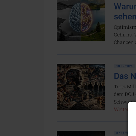
Waru
sehe
Optimismu
Gehirns. 
Chancen 
18.02.2026
Das N
Trotz Mil
dem DOJ g
Schwärzu
Weiterlese
07.01.2026