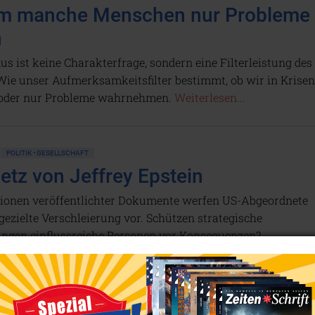
m manche Menschen nur Probleme
n
s ist keine Charakterfrage, sondern eine Filterleistung des
Wie unser Aufmerksamkeitsfilter bestimmt, ob wir in Krisen
oder nur Probleme wahrnehmen.
Weiterlesen...
POLITIK • GESELLSCHAFT
etz von Jeffrey Epstein
lionen veröffentlichter Dokumente werfen US-Abgeordnete
ezielte Verschleierung vor. Schützen strategische
ngen einflussreiche Personen vor Konsequenzen?
n...
POLITIK • GESELLSCHAFT