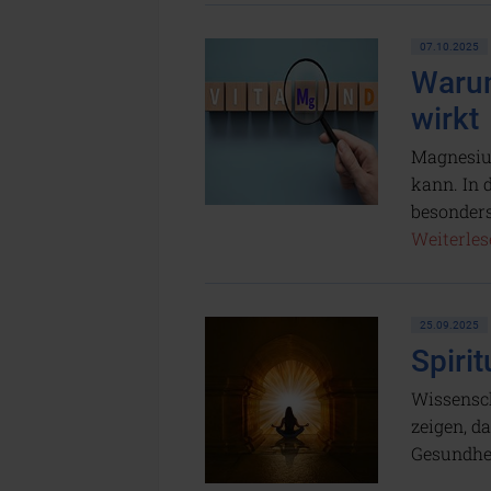
07.10.2025
Waru
wirkt
Magnesium
kann. In 
besonders
Weiterlese
25.09.2025
Spirit
Wissensch
zeigen, d
Gesundhei