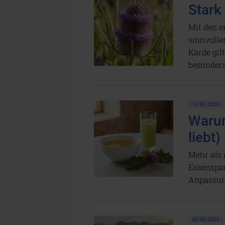
Stark
Mit den e
sinnvoller
Karde gil
besonder
12.03.2026
Warum
liebt)
Mehr als 
Essenspau
Anpassung
03.03.2026