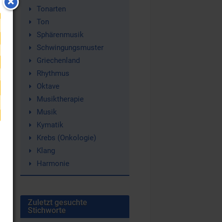
Tonarten
Ton
Sphärenmusik
Schwingungsmuster
Griechenland
Rhythmus
Oktave
Musiktherapie
Musik
Kymatik
Krebs (Onkologie)
Klang
Harmonie
Zuletzt gesuchte
Stichworte