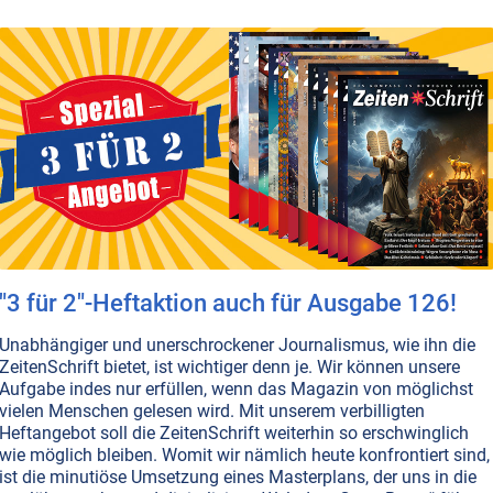
s ist Musik
ns auf jeder Ebene des Lebens, sowohl einzeln, als auch
E BESTELLEN
"3 für 2"-Heftaktion auch für Ausgabe 126!
Unabhängiger und unerschrockener Journalismus, wie ihn die
ZeitenSchrift bietet, ist wichtiger denn je. Wir können unsere
Aufgabe indes nur erfüllen, wenn das Magazin von möglichst
vielen Menschen gelesen wird. Mit unserem verbilligten
Heftangebot soll die ZeitenSchrift weiterhin so erschwinglich
wie möglich bleiben. Womit wir nämlich heute konfrontiert sind,
ist die minutiöse Umsetzung eines Masterplans, der uns in die