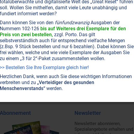
totalüberwachte und digitalisierte Welt des „Great Reset“ führen
soll. Wollen Sie mithelfen, damit viele Leute unabhängig und
fundiert informiert werden?
Dann können Sie von den
fünfundzwanzig
Ausgaben der
Nummern 102-126
bis auf Weiteres drei Exemplare für den
Preis von zwei bestellen,
zzgl. Porto. Das gilt
selbstverständlich auch für entsprechend vielfache Mengen
(z.Bsp. 9 Stück bestellen und nur 6 bezahlen). Dabei können Sie
frei wählen, welche und wie viele Exemplare der Ausgaben Sie
zu einem „3 für 2“-Paket zusammenstellen wollen.
>> Bestellen Sie Ihre Exemplare gleich hier!
Herzlichen Dank, wenn auch Sie diese wichtigen Informationen
verbreiten und zu
„Verteidiger des gesunden
Menschenverstands“
werden.
Abonnement
Newsletter
Newsletter abonnieren,
Spezialangebote erhalten und