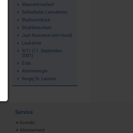
Wasserkreislauf
Selbstliebe (-annahme)
Bluthochdruck
Strahlenschutz
Just Nuisance (ein Hund)
Leukämie
9/11 (11. September
2001)
Erde
Atomenergie
Sergej N. Lazarev
Service
Kontakt
Abonnement