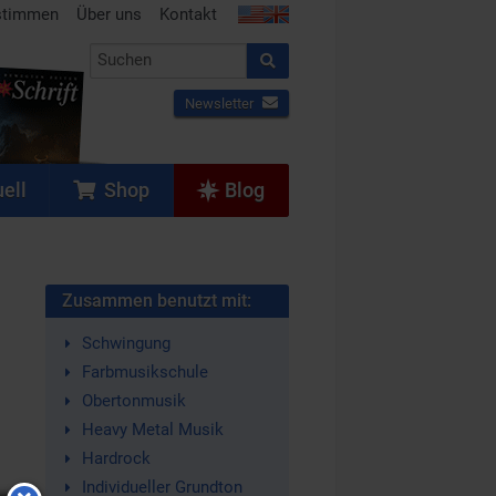
stimmen
Über uns
Kontakt
Newsletter
ell
Shop
Blog
Zusammen benutzt mit:
Schwingung
Farbmusikschule
Obertonmusik
Heavy Metal Musik
Hardrock
Individueller Grundton