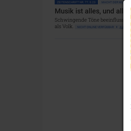
ZEITENSCHRIFT NR. 77, S.23
MACHT DER MUSIK
Musik ist alles, und alle
Schwingende Töne beeinflussen u
als Volk.
NICHT ONLINE VERFÜGBAR
AUSGAB