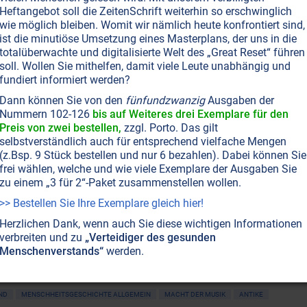
lt veränderten
Heftangebot soll die ZeitenSchrift weiterhin so erschwinglich
ns? Was hebt César Franck aus anderen Komponisten
wie möglich bleiben. Womit wir nämlich heute konfrontiert sind,
ist die minutiöse Umsetzung eines Masterplans, der uns in die
England groß ein, und was haben die Kinder Robert
totalüberwachte und digitalisierte Welt des „Great Reset“ führen
mehr Dinge hinter der Musik, als sich unsere
soll. Wollen Sie mithelfen, damit viele Leute unabhängig und
CHT ONLINE VERFÜGBAR
AUSGABE BESTELLEN
fundiert informiert werden?
Dann können Sie von den
fünfundzwanzig
Ausgaben der
Nummern 102-126
bis auf Weiteres drei Exemplare für den
Preis von zwei bestellen,
zzgl. Porto. Das gilt
T NR. 18, S.34
PSYCHOLOGIE
MACHT DER MUSIK
GESUNDHEIT
HEILUNG
selbstverständlich auch für entsprechend vielfache Mengen
(z.Bsp. 9 Stück bestellen und nur 6 bezahlen). Dabei können Sie
önen Klang schwingt Heilung
frei wählen, welche und wie viele Exemplare der Ausgaben Sie
hire-Terrier mit epileptischen Anfällen? Ein Mann mit
zu einem „3 für 2“-Paket zusammenstellen wollen.
rtrauma? Eine Katze mit Angstzuständen? Eine Frau mit
>> Bestellen Sie Ihre Exemplare gleich hier!
nen? Dr. Yair Schiftan verhilft ihnen allen zu rascher
Herzlichen Dank, wenn auch Sie diese wichtigen Informationen
g ihrer Pein. Sein Rezept kennt keine Nebenwirkungen:
verbreiten und zu
„Verteidiger des gesunden
 – Musik!
Weiterlesen...
Menschenverstands“
werden.
ND
MENSCHHEITSGESCHICHTE ALLGEMEIN
MACHT DER MUSIK
ANTIKE