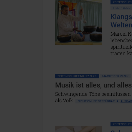
ZEITENSCHRIF
TIBET • BUDD
Klangs
Welte
Marcel K
lebensbed
spiritue
tragen k
ZEITENSCHRIFT NR. 77, S.23
MACHT DER MUSIK
Musik ist alles, und alle
Schwingende Töne beeinflussen u
als Volk.
NICHT ONLINE VERFÜGBAR
AUSGAB
ZEITENSCHRIF