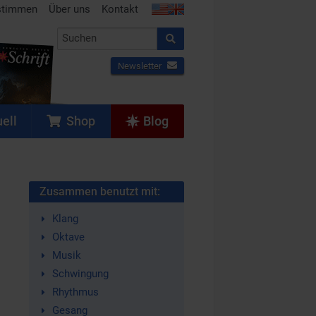
stimmen
Über uns
Kontakt
Newsletter
ell
Shop
Blog
Zusammen benutzt mit:
Klang
Oktave
Musik
Schwingung
Rhythmus
Gesang