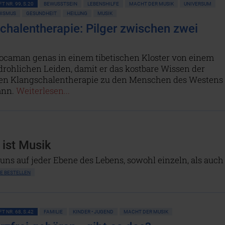
T NR. 99, S.20
BEWUSSTSEIN
LEBENSHILFE
MACHT DER MUSIK
UNIVERSUM
HISMUS
GESUNDHEIT
HEILUNG
MUSIK
chalentherapie: Pilger zwischen zwei
n
ocaman genas in einem tibetischen Kloster von einem
rohlichen Leiden, damit er das kostbare Wissen der
llen Klangschalentherapie zu den Menschen des Westens
ann.
Weiterlesen...
s ist Musik
ns auf jeder Ebene des Lebens, sowohl einzeln, als auch
E BESTELLEN
T NR. 68, S.42
FAMILIE
KINDER • JUGEND
MACHT DER MUSIK