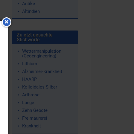
Antike
Altindien
Zuletzt gesuchte
zu
Stichworte
Wettermanipulation
(Geoengineering)
Lithium
Alzheimer-Krankheit
HAARP
Kolloidales Silber
Arthrose
Lunge
Zehn Gebote
Freimaurerei
Krankheit