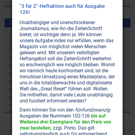
"3 für 2"-Heftaktion auch für Ausgabe
126!
Unabhängiger und unerschrockener
Zuletzt gesuchte Stichworte
Journalismus, wie ihn die ZeitenSchrift
bietet, ist wichtiger denn je. Wir können
Zellen
unsere Aufgabe indes nur erfüllen, wenn das
Wetter
Magazin von möglichst vielen Menschen
Gelenkschmerzen
gelesen wird. Mit unserem verbilligten
Ketone (Ketonkörper)
Heftangebot soll die ZeitenSchrift weiterhin
so erschwinglich wie möglich bleiben. Womit
Ketogene Ernährung (Ketose)
wir nämlich heute konfrontiert sind, ist die
Irland
minutiöse Umsetzung eines Masterplans, der
Demenz
uns in die totalüberwachte und digitalisierte
Welt des „Great Reset“ führen soll. Wollen
rTMS (repetitive Transkranielle Magnetstimulation)
Sie mithelfen, damit viele Leute unabhängig
Lithium
und fundiert informiert werden?
Trampolinspringen
Dann können Sie von den
fünfundzwanzig
Ausgaben der Nummern 102-126
bis auf
Weiteres drei Exemplare für den Preis von
zwei bestellen,
zzgl. Porto. Das gilt
selbstverständlich auch für entsprechend