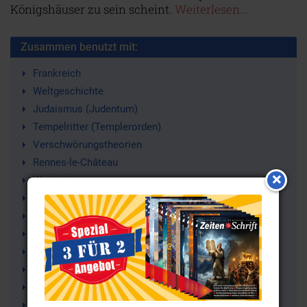
Königshäuser zu sein scheint.
Weiterlesen...
Zusammen benutzt mit:
Frankreich
Weltgeschichte
Judaismus (Judentum)
Tempelritter (Templerorden)
Verschwörungstheorien
Rennes-le-Château
Westgoten
Gotenschatz
Goten
Bundeslade
Bérenger Saunière
Périllos
Opoul
Cohen-Gen