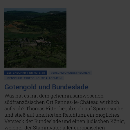
ZEITENSCHRIFT NR. 63, S.48
VERSCHWÖRUNGSTHEORIEN
MENSCHHEITSGESCHICHTE ALLGEMEIN
Gotengold und Bundeslade
Was hat es mit dem geheimnisumwobenen
südfranzösischen Ort Rennes-le-Château wirklich
auf sich? Thomas Ritter begab sich auf Spurensuche
und stieß auf unerhörten Reichtum, ein mögliches
Versteck der Bundeslade und einen jüdischen König,
welcher der Stammvater aller europäischen