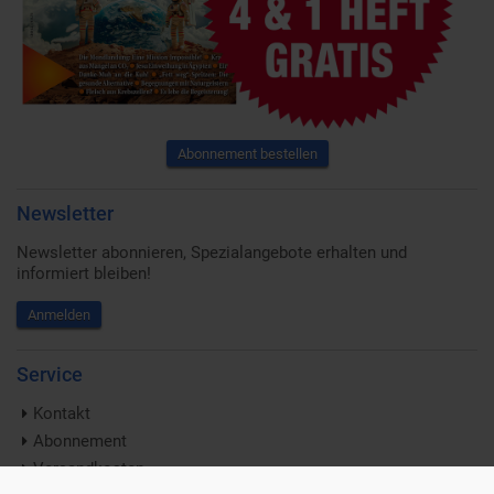
Abonnement bestellen
Newsletter
Newsletter abonnieren, Spezialangebote erhalten und
informiert bleiben!
Anmelden
Service
Kontakt
Abonnement
Versandkosten