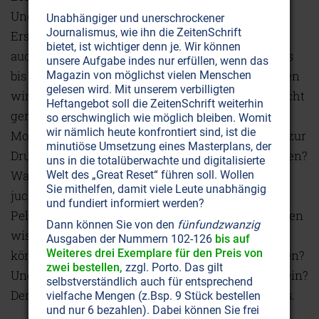
Ungewisse. Die einzige Gewissheit ist der nächste
Unabhängiger und unerschrockener
Journalismus, wie ihn die ZeitenSchrift
Erscheinungstermin drei Monate später. Das hört
bietet, ist wichtiger denn je. Wir können
auch nie auf, denn mit jedem Heft müssen wir uns
unsere Aufgabe indes nur erfüllen, wenn das
bis zu einem gewissen Grad neu erfinden, beginnen
Magazin von möglichst vielen Menschen
gelesen wird. Mit unserem verbilligten
wir wieder ganz von vorne. Meine Mutter gebraucht
Heftangebot soll die ZeitenSchrift weiterhin
gerne das Bild einer Sanduhr, die in genau dem
so erschwinglich wie möglich bleiben. Womit
wir nämlich heute konfrontiert sind, ist die
Moment wieder umgedreht wird, da wir das Heft zur
minutiöse Umsetzung eines Masterplans, der
Druckerei geben: Wer schreibt über welche Themen?
uns in die totalüberwachte und digitalisierte
Was gibt es Neues im Gesundheitsbereich? Wo
Welt des „Great Reset“ führen soll. Wollen
Sie mithelfen, damit viele Leute unabhängig
juckt’s der aktuellen Weltlage besonders stark im
und fundiert informiert werden?
Pelz? Was wird uns verheimlicht, das die Menschen
Dann können Sie von den
fünfundzwanzig
wissen sollten? Welche spirituellen Ratschläge
Ausgaben der Nummern 102-126
bis auf
Weiteres drei Exemplare für den Preis von
können wir unseren Lesern mit auf den Weg geben?
zwei bestellen,
zzgl. Porto. Das gilt
Und nicht zuletzt: Was wird die Titelgeschichte sein?
selbstverständlich auch für entsprechend
Denn sie bestimmt ja auch das Coverbild des Hefts.
vielfache Mengen (z.Bsp. 9 Stück bestellen
und nur 6 bezahlen). Dabei können Sie frei