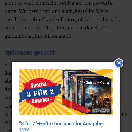
konnte, weil ich im Büro extra auf ihn gewartet
hatte. Wir bemühen uns auch, bestellte Ware
möglichst schnell auszuliefern, oft klappt das schon
auf den nächsten Tag. Denn wenn der Kunde
glücklich ist, bin ich es auch!
Spürnasen gesucht
Viele Anrufer reagieren erfreut, wenn sie merken,
dass jemand von der „Seilerei“ den Telefonhörer
abnimmt. Oftmals werde ich dann gefragt, wo wir
denn nur immer die spannenden Themen
ausgraben. Ganz ehrlich: Ein auf Geschichten
trainiertes Trüffelschwein hätten wir manchmal
schon gerne zur Hand. Jede neue Ausgabe ist für uns
ein ebenso spannendes Abenteuer wie für unsere
"3 für 2"-Heftaktion auch für Ausgabe
126!
Leserschaft – und zudem noch eine Reise ins