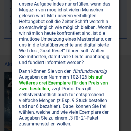
Sergej N. Lazarev
unsere Aufgabe indes nur erfüllen, wenn das
Fibromyalgie (Weichteilrheuma)
Magazin von möglichst vielen Menschen
gelesen wird. Mit unserem verbilligten
Wettermanipulation (Geoengineering)
Heftangebot soll die ZeitenSchrift weiterhin
Lithium
so erschwinglich wie möglich bleiben. Womit
Alzheimer-Krankheit
wir nämlich heute konfrontiert sind, ist die
minutiöse Umsetzung eines Masterplans, der
uns in die totalüberwachte und digitalisierte
Welt des „Great Reset“ führen soll. Wollen
Sie mithelfen, damit viele Leute unabhängig
und fundiert informiert werden?
Aktuelle Ausgabe
Dann können Sie von den
fünfundzwanzig
Ausgaben der Nummern 102-126
bis auf
Weiteres drei Exemplare für den Preis von
zwei bestellen,
zzgl. Porto. Das gilt
selbstverständlich auch für entsprechend
vielfache Mengen (z.Bsp. 9 Stück bestellen
und nur 6 bezahlen). Dabei können Sie frei
wählen, welche und wie viele Exemplare der
Ausgaben Sie zu einem „3 für 2“-Paket
zusammenstellen wollen.