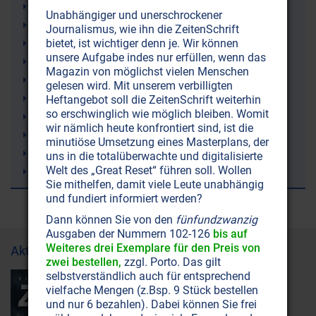
Trampolinspringen
Unabhängiger und unerschrockener
Windkraft (Windräder)
Journalismus, wie ihn die ZeitenSchrift
Bienen
bietet, ist wichtiger denn je. Wir können
unsere Aufgabe indes nur erfüllen, wenn das
Wasserkreislauf
Magazin von möglichst vielen Menschen
Selbstliebe (-annahme)
gelesen wird. Mit unserem verbilligten
Bluthochdruck
Heftangebot soll die ZeitenSchrift weiterhin
so erschwinglich wie möglich bleiben. Womit
Strahlenschutz
wir nämlich heute konfrontiert sind, ist die
Just Nuisance (ein Hund)
minutiöse Umsetzung eines Masterplans, der
Leukämie
uns in die totalüberwachte und digitalisierte
Welt des „Great Reset“ führen soll. Wollen
9/11 (11. September 2001)
Sie mithelfen, damit viele Leute unabhängig
und fundiert informiert werden?
Dann können Sie von den
fünfundzwanzig
Ausgaben der Nummern 102-126
bis auf
Weiteres drei Exemplare für den Preis von
Aktuelle Ausgabe
zwei bestellen,
zzgl. Porto. Das gilt
selbstverständlich auch für entsprechend
vielfache Mengen (z.Bsp. 9 Stück bestellen
und nur 6 bezahlen). Dabei können Sie frei