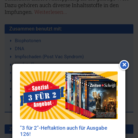
Dazu gehören auch diverse Inhaltsstoffe in den
Impfungen.
Weiterlesen...
Zusammen benutzt mit:
Biophotonen
DNA
Impfschaden (Post Vac Syndrom)
Impfstoffe
Impfungen (Impfkampagnen)
Quecksilber
Nanopartikel
Aluminium
Daniel Trappitsch
"3 für 2"-Heftaktion auch für Ausgabe
Zuletzt gesuchte Stichworte
126!