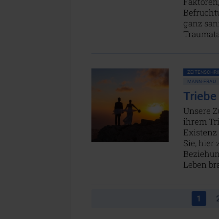
Faktoren,
Befrucht
ganz san
Traumata
ZEITENSCHRIF
MANN-FRAU
Triebe
Unsere Z
ihrem Tr
Existenz 
Sie, hier
Beziehun
Leben br
1