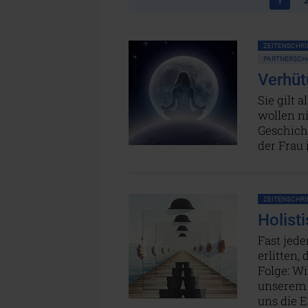
ZEITENSCHRIF
PARTNERSCH
Verhüt
Sie gilt
wollen ni
Geschicht
der Frau 
ZEITENSCHRIF
Holist
Fast jede
erlitten,
Folge: Wi
unserem a
uns die 