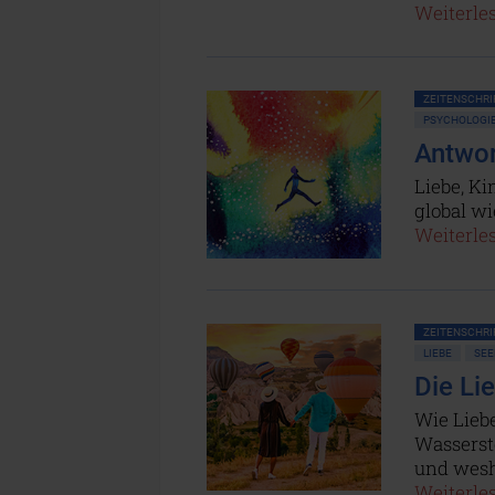
Weiterles
ZEITENSCHRIF
PSYCHOLOGI
Antwor
Liebe, Ki
global wi
Weiterles
ZEITENSCHRIF
LIEBE
SEE
Die Li
Wie Lieb
Wassersto
und wesh
Weiterles