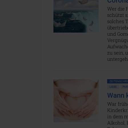
Corona
Wer die F
schützt s
solches 
übertrieb
und Gomor
Vergnügu
Aufwache
zu sein, 
untergeh
ZEITENSCHRIF
LIEBE
PAR
Wann k
War frühe
Kinderkr
in dem ma
Alkohol,