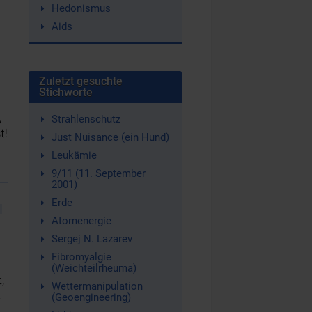
Hedonismus
Aids
Zuletzt gesuchte
Stichworte
,
Strahlenschutz
t!
Just Nuisance (ein Hund)
Leukämie
9/11 (11. September
2001)
Erde
Atomenergie
Sergej N. Lazarev
Fibromyalgie
(Weichteilrheuma)
,
Wettermanipulation
.
(Geoengineering)