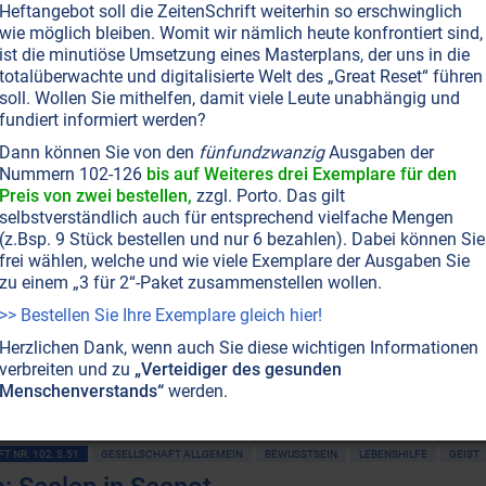
Heftangebot soll die ZeitenSchrift weiterhin so erschwinglich
hr junge Menschen fühlen sich nicht nur im falschen
wie möglich bleiben. Womit wir nämlich heute konfrontiert sind,
efangen – nein, sie wollen überhaupt keinem Geschlecht
ist die minutiöse Umsetzung eines Masterplans, der uns in die
ehören. Obwohl Transgender-Menschen heute leichter
totalüberwachte und digitalisierte Welt des „Great Reset“ führen
len erhalten, finden viele trotzdem nicht das ersehnte
soll. Wollen Sie mithelfen, damit viele Leute unabhängig und
iterlesen...
fundiert informiert werden?
Dann können Sie von den
fünfundzwanzig
Ausgaben der
Nummern 102-126
bis auf Weiteres drei Exemplare für den
Preis von zwei bestellen,
zzgl. Porto. Das gilt
MANN-FRAU
YIN-YANG
selbstverständlich auch für entsprechend vielfache Mengen
etz von Yin und Yang
(z.Bsp. 9 Stück bestellen und nur 6 bezahlen). Dabei können Sie
frei wählen, welche und wie viele Exemplare der Ausgaben Sie
 Sie gründet auf sich ergänzenden oder bedingenden
zu einem „3 für 2“-Paket zusammenstellen wollen.
 „Antagonisten“. Der eine Pol würde nicht existieren
>> Bestellen Sie Ihre Exemplare gleich hier!
ig wie Männer ohne Frauen auskommen können und
 Beteuerungen zum Trotz.
Herzlichen Dank, wenn auch Sie diese wichtigen Informationen
verbreiten und zu
„Verteidiger des gesunden
Menschenverstands“
werden.
T NR. 102, S.51
GESELLSCHAFT ALLGEMEIN
BEWUSSTSEIN
LEBENSHILFE
GEIST