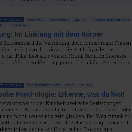
T NR. 120, S.46
MANN-FRAU
GESUNDHEIT
MEDIZIN
WISSENSCHAFT UND ETHIK
AFT
SEXUALITÄT
ung: Im Einklang mit dem Körper
 als Goldstandard der Verhütung, doch immer mehr Frauen
chts (mehr) von ihr wissen: die Antibabypille. Die
e der „Pille“ liest sich wie ein Krimi. Denn im Interesse
ist das kleine weiße Ding ganz sicher nicht.
Weiterlesen..
T NR. 117, S.42
EHE • PARTNERSCHAFT
SEELE
HEILUNG
ische Psychologie: Erkenne, was du bist!
r von uns hat in der Kindheit seelische Verletzungen
 die unser Leben nachhaltig beeinflussen. Die dramatische
r sind nicht, wer wir zu sein glauben! Der Weg zurück zu
uthentischen Selbst ist echte Selbstheilung. Dabei helfe
Erkenntnisse der neuen Holistischen Psychologie.