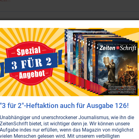
T NR. 111, S.20
GESELLSCHAFT ALLGEMEIN
POLITICAL CORRECTNESS
MANN-FRAU
MEDIZIN
WISSENSCHAFT UND ETHIK
ismus: Körper umgebaut, Seele
mmelt!
ern, seien Sie die Hüter Ihrer Kinder! Es gibt da eine
e Umbau-Medizin, die schon bei geringfügigen
n auf Geschlechtsumwandlung im Kindesalter drängt.
 jedoch ein so massiver körperlicher und seelischer
 dass sie nur in den seltensten Fällen angewendet werde
d die Betroffenen zu lebenslangen Patienten macht.
en...
"3 für 2"-Heftaktion auch für Ausgabe 126!
Unabhängiger und unerschrockener Journalismus, wie ihn die
T NR. 105, S.59
GESELLSCHAFT ALLGEMEIN
KINDER • JUGEND
MANN-FRAU
ZeitenSchrift bietet, ist wichtiger denn je. Wir können unsere
PROMISKUITÄT • HOMOSEXUALITÄT
SEXUALITÄT
Aufgabe indes nur erfüllen, wenn das Magazin von möglichst
ismus: Die Qual der Wahl
vielen Menschen gelesen wird. Mit unserem verbilligten