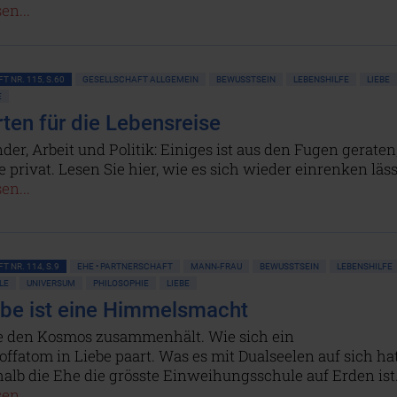
en...
T NR. 115, S.60
GESELLSCHAFT ALLGEMEIN
BEWUSSTSEIN
LEBENSHILFE
LIEBE
E
ten für die Lebensreise
nder, Arbeit und Politik: Einiges ist aus den Fugen geraten
e privat. Lesen Sie hier, wie es sich wieder einrenken läss
en...
T NR. 114, S.9
EHE • PARTNERSCHAFT
MANN-FRAU
BEWUSSTSEIN
LEBENSHILFE
LE
UNIVERSUM
PHILOSOPHIE
LIEBE
ebe ist eine Himmelsmacht
e den Kosmos zusammenhält. Wie sich ein
ffatom in Liebe paart. Was es mit Dualseelen auf sich hat
alb die Ehe die grösste Einweihungsschule auf Erden ist
en...