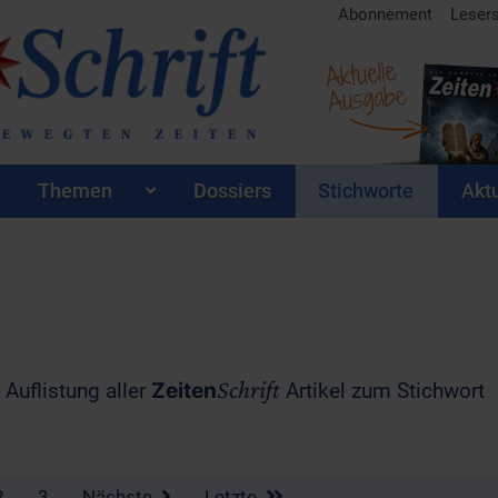
Abonnement
Leser
Aktuelle
Ausgabe
Themen
Dossiers
Stichworte
Aktu
Schrift
 Auflistung aller
Zeiten
Artikel zum Stichwort
2
3
Nächste
Letzte