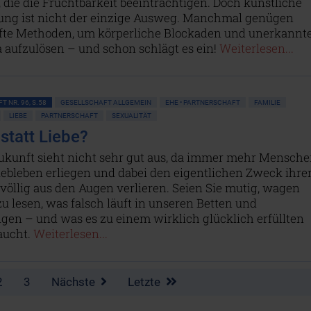
 die die Fruchtbarkeit beeinträchtigen. Doch künstliche
ung ist nicht der einzige Ausweg. Manchmal genügen
fte Methoden, um körperliche Blockaden und unerkannt
 aufzulösen – und schon schlägt es ein!
Weiterlesen...
T NR. 96, S.58
GESELLSCHAFT ALLGEMEIN
EHE • PARTNERSCHAFT
FAMILIE
LIEBE
PARTNERSCHAFT
SEXUALITÄT
 statt Liebe?
ukunft sieht nicht sehr gut aus, da immer mehr Mensch
iebleben erliegen und dabei den eigentlichen Zweck ihre
völlig aus den Augen verlieren. Seien Sie mutig, wagen
 zu lesen, was falsch läuft in unseren Betten und
gen – und was es zu einem wirklich glücklich erfüllten
aucht.
Weiterlesen...
2
3
Nächste
Letzte