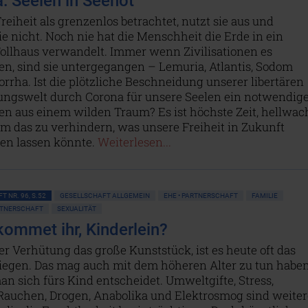
: Seelen in Seenot
reiheit als grenzenlos betrachtet, nutzt sie aus und
ie nicht. Noch nie hat die Menschheit die Erde in ein
Tollhaus verwandelt. Immer wenn Zivilisationen es
en, sind sie untergegangen – Lemuria, Atlantis, Sodom
rha. Ist die plötzliche Beschneidung unserer libertären
ngswelt durch Corona für unsere Seelen ein notwendig
n aus einem wilden Traum? Es ist höchste Zeit, hellwac
um das zu verhindern, was unsere Freiheit in Zukunft
en lassen könnte.
Weiterlesen...
T NR. 96, S.52
GESELLSCHAFT ALLGEMEIN
EHE • PARTNERSCHAFT
FAMILIE
TNERSCHAFT
SEXUALITÄT
ommet ihr, Kinderlein?
r Verhütung das große Kunststück, ist es heute oft das
iegen. Das mag auch mit dem höheren Alter zu tun haben
n sich fürs Kind entscheidet. Umweltgifte, Stress,
 Rauchen, Drogen, Anabolika und Elektrosmog sind weiter