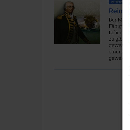
ZEITENSCHRIF
Reinka
Der Mensc
Fähigkei
Leben en
zu gibt e
gewesen s
einem Man
gewesen 