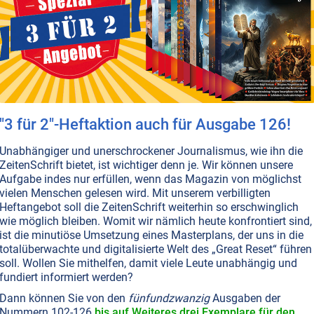
T NR. 71, S.26
TOD • REINKARNATION
rnation: Im Schatten von Nelson
h ist keine Eintagsfliege: Unseren Charakter, unsere
ten und Schwächen haben wir in vielen vergangenen
twickelt. Zum Glück kennen wir sie meist nicht. Ab und
s jedoch Menschen, die erkennen dürfen, wer sie mal
ind – Irrtum nicht ausgeschlossen. Lesen Sie hier, wie e
"3 für 2"-Heftaktion auch für Ausgabe 126!
n erging, der jahrelang meinte, einst sein bester Freun
zu sein.
Weiterlesen...
Unabhängiger und unerschrockener Journalismus, wie ihn die
ZeitenSchrift bietet, ist wichtiger denn je. Wir können unsere
Aufgabe indes nur erfüllen, wenn das Magazin von möglichst
vielen Menschen gelesen wird. Mit unserem verbilligten
Heftangebot soll die ZeitenSchrift weiterhin so erschwinglich
wie möglich bleiben. Womit wir nämlich heute konfrontiert sind,
ist die minutiöse Umsetzung eines Masterplans, der uns in die
totalüberwachte und digitalisierte Welt des „Great Reset“ führen
soll. Wollen Sie mithelfen, damit viele Leute unabhängig und
fundiert informiert werden?
Dann können Sie von den
fünfundzwanzig
Ausgaben der
Nummern 102-126
bis auf Weiteres drei Exemplare für den