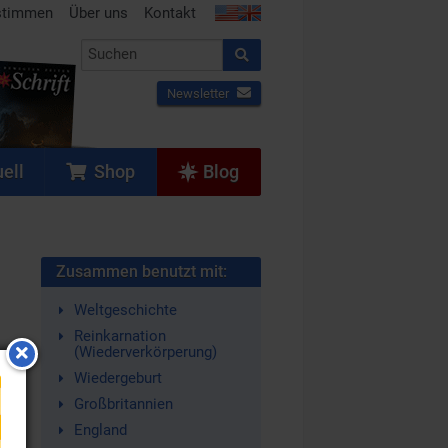
stimmen
Über uns
Kontakt
Newsletter
ell
Shop
Blog
Zusammen benutzt mit:
Weltgeschichte
Reinkarnation
(Wiederverkörperung)
Wiedergeburt
Großbritannien
England