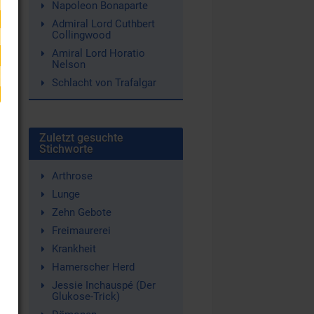
Napoleon Bonaparte
Admiral Lord Cuthbert
Collingwood
Amiral Lord Horatio
Nelson
Schlacht von Trafalgar
s
d
Zuletzt gesuchte
Stichworte
Arthrose
Lunge
Zehn Gebote
Freimaurerei
Krankheit
Hamerscher Herd
Jessie Inchauspé (Der
Glukose-Trick)