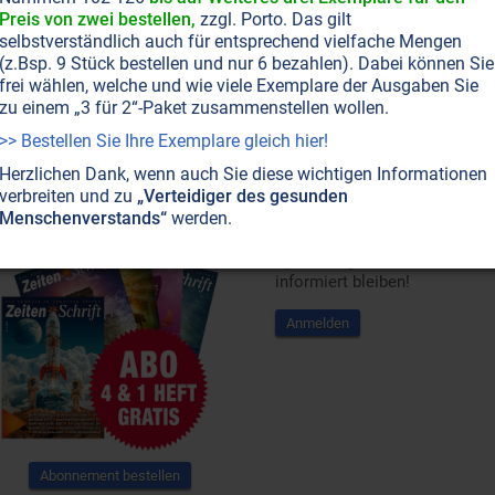
Preis von zwei bestellen,
zzgl. Porto. Das gilt
selbstverständlich auch für entsprechend vielfache Mengen
(z.Bsp. 9 Stück bestellen und nur 6 bezahlen). Dabei können Sie
frei wählen, welche und wie viele Exemplare der Ausgaben Sie
zu einem „3 für 2“-Paket zusammenstellen wollen.
>> Bestellen Sie Ihre Exemplare gleich hier!
Herzlichen Dank, wenn auch Sie diese wichtigen Informationen
verbreiten und zu
„Verteidiger des gesunden
Abonnement
Newsletter
Menschenverstands“
werden.
Newsletter abonnieren,
Spezialangebote erhalten und
informiert bleiben!
Anmelden
Abonnement bestellen