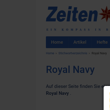
Home
Artikel
Hefte
Home
Stichwortverzeichnis
Royal Navy
Royal Navy
Auf dieser Seite finden Sie eine
Royal Navy
.