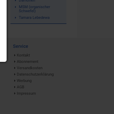
Dämonen
MSM (organischer
Schwefel)
Tamara Lebedewa
Service
Kontakt
Abonnement
Versandkosten
Datenschutzerklärung
Werbung
AGB
Impressum