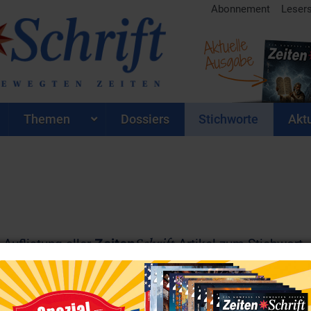
Abonnement
Leser
Aktuelle
Ausgabe
Themen
Dossiers
Stichworte
Aktu
Schrift
 Auflistung aller
Zeiten
Artikel zum Stichwort