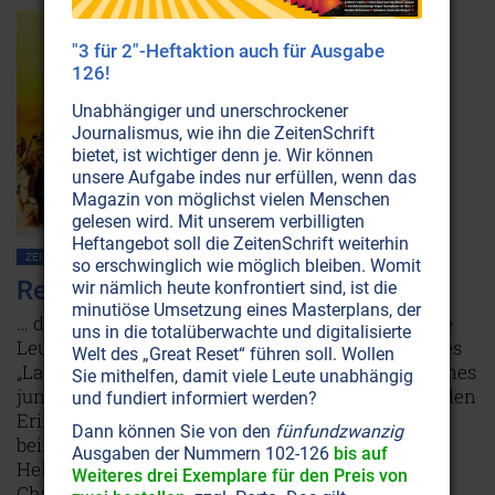
"3 für 2"-Heftaktion auch für Ausgabe
126!
Unabhängiger und unerschrockener
Journalismus, wie ihn die ZeitenSchrift
bietet, ist wichtiger denn je. Wir können
unsere Aufgabe indes nur erfüllen, wenn das
Magazin von möglichst vielen Menschen
gelesen wird. Mit unserem verbilligten
Heftangebot soll die ZeitenSchrift weiterhin
ZEITENSCHRIFT NR. 72, S.52
TOD • REINKARNATION
so erschwinglich wie möglich bleiben. Womit
Reinkarnation: Lawrence of Arabia
wir nämlich heute konfrontiert sind, ist die
minutiöse Umsetzung eines Masterplans, der
… denn öfter als nicht kehren sie als ganz normale
uns in die totalüberwachte und digitalisierte
Leute auf die Erde zurück. Beim Anblick des Filmes
Welt des „Great Reset“ führen soll. Wollen
„Lawrence von Arabien“ geschah es – die Seele eines
Sie mithelfen, damit viele Leute unabhängig
jungen Mannes von heute wurde von aufwühlenden
und fundiert informiert werden?
Erinnerungen erschüttert. Lesen Sie hier vom
Dann können Sie von den
fünfundzwanzig
beinahe unglaublichen Leben eines der größten
Ausgaben der Nummern 102-126
bis auf
Helden des 20. Jahrhunderts – und welche
Weiteres drei Exemplare für den Preis von
Charakterähnlichkeiten er mit in sein