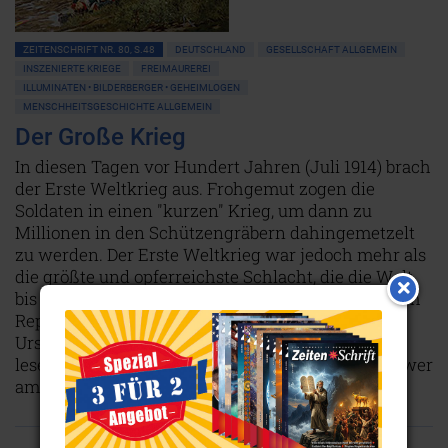
ZEITENSCHRIFT NR. 80, S.48
DEUTSCHLAND
GESELLSCHAFT ALLGEMEIN
INSZENIERTE KRIEGE
FREIMAUREREI
ILLUMINATEN • BILDERBERGER • GEHEIMLOGEN
MENSCHHEITSGESCHICHTE ALLGEMEIN
Der Große Krieg
In diesen Tagen vor Hundert Jahren (Juli 1914) brach
der Erste Weltkrieg aus. Frohgemut zogen die
Soldaten in einen "kurzen" Krieg, um dann zu
Millionen in den Schützengräbern dahingemetzelt
zu werden. Der Erste Weltkrieg war jedoch mehr als
die größte und opferreichste Schlacht, die die Welt
bis dahin gesehen hatte. Folgen Sie uns in unserem
Report auf der Spurensuche nach den wirklichen
Ursachen und Gründen für den Ersten Weltkrieg;
lesen Sie, wer am meisten von ihm profitiert und wer
am meisten durch ihn verloren hat.
Weiterlesen...