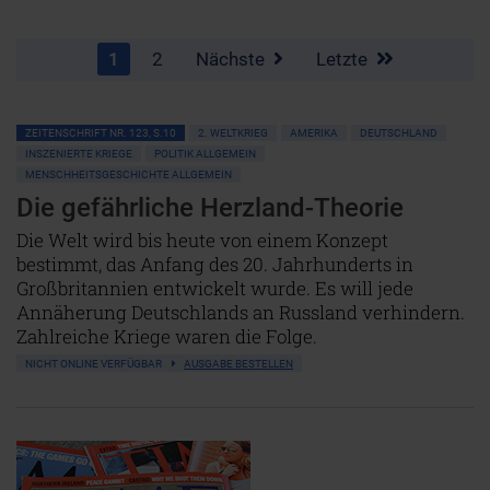
1
2
Nächste
Letzte
ZEITENSCHRIFT NR. 123, S.10
2. WELTKRIEG
AMERIKA
DEUTSCHLAND
INSZENIERTE KRIEGE
POLITIK ALLGEMEIN
MENSCHHEITSGESCHICHTE ALLGEMEIN
Die gefährliche Herzland-Theorie
Die Welt wird bis heute von einem Konzept
bestimmt, das Anfang des 20. Jahrhunderts in
Großbritannien entwickelt wurde. Es will jede
Annäherung Deutschlands an Russland verhindern.
Zahlreiche Kriege waren die Folge.
NICHT ONLINE VERFÜGBAR
AUSGABE BESTELLEN