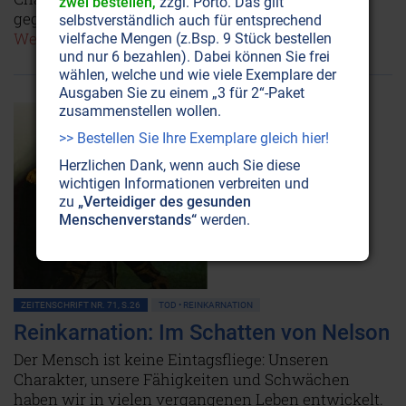
zwei bestellen,
zzgl. Porto. Das gilt
gegenwärtiges Erdenleben gebracht hat.
selbstverständlich auch für entsprechend
Weiterlesen...
vielfache Mengen (z.Bsp. 9 Stück bestellen
und nur 6 bezahlen). Dabei können Sie frei
wählen, welche und wie viele Exemplare der
Ausgaben Sie zu einem „3 für 2“-Paket
zusammenstellen wollen.
>> Bestellen Sie Ihre Exemplare gleich hier!
Herzlichen Dank, wenn auch Sie diese
wichtigen Informationen verbreiten und
zu
„Verteidiger des gesunden
Menschenverstands“
werden.
ZEITENSCHRIFT NR. 71, S.26
TOD • REINKARNATION
Reinkarnation: Im Schatten von Nelson
Der Mensch ist keine Eintagsfliege: Unseren
Charakter, unsere Fähigkeiten und Schwächen
haben wir in vielen vergangenen Leben entwickelt.