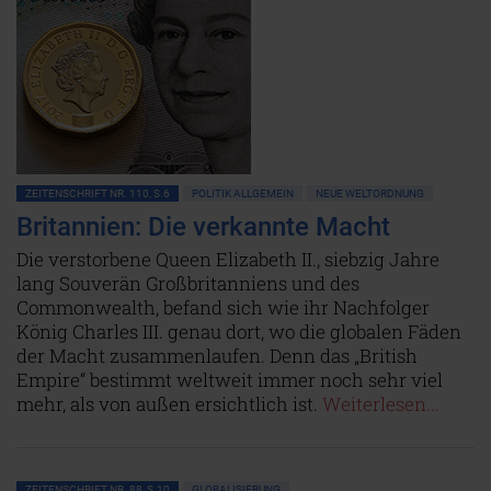
ZEITENSCHRIFT NR. 110, S.6
POLITIK ALLGEMEIN
NEUE WELTORDNUNG
Britannien: Die verkannte Macht
Die verstorbene Queen Elizabeth II., siebzig Jahre
lang Souverän Großbritanniens und des
Commonwealth, befand sich wie ihr Nachfolger
König Charles III. genau dort, wo die globalen Fäden
der Macht zusammenlaufen. Denn das „British
Empire“ bestimmt weltweit immer noch sehr viel
mehr, als von außen ersichtlich ist.
Weiterlesen...
ZEITENSCHRIFT NR. 88, S.10
GLOBALISIERUNG