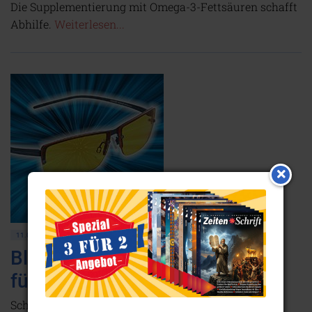
Die Supplementierung mit Omega-3-Fettsäuren schafft
Abhilfe.
Weiterlesen...
11.03.2025
GESUNDHEIT • WISSENSCHAFT
Blaulicht- & Farbtherapiebrillen
für Ihr Wohlbefinden
Schützen Sie Ihre Augen mit unseren Blaulicht-