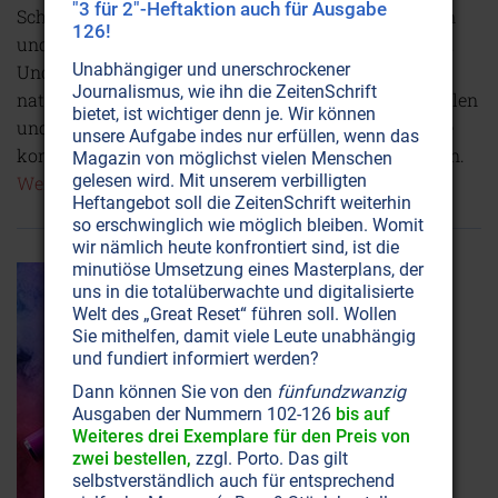
"3 für 2"-Heftaktion auch für Ausgabe
Schutzbrillen vor schädlichen Bildschirmemissionen
126!
und sorgen Sie damit für eine bessere Schlafqualität.
Unabhängiger und unerschrockener
Und mit den SpektroChrom-Brillen können Sie das
Journalismus, wie ihn die ZeitenSchrift
natürliche Gleichgewicht des Körpers wieder herstellen
bietet, ist wichtiger denn je. Wir können
und Heilungsprozesse unterstützen. Denn jede Farbe
unsere Aufgabe indes nur erfüllen, wenn das
korrespondiert mit einer bestimmten Körperfunktion.
Magazin von möglichst vielen Menschen
gelesen wird. Mit unserem verbilligten
Weiterlesen...
Heftangebot soll die ZeitenSchrift weiterhin
so erschwinglich wie möglich bleiben. Womit
wir nämlich heute konfrontiert sind, ist die
minutiöse Umsetzung eines Masterplans, der
uns in die totalüberwachte und digitalisierte
Welt des „Great Reset“ führen soll. Wollen
Sie mithelfen, damit viele Leute unabhängig
und fundiert informiert werden?
Dann können Sie von den
fünfundzwanzig
Ausgaben der Nummern 102-126
bis auf
Weiteres drei Exemplare für den Preis von
zwei bestellen,
zzgl. Porto. Das gilt
selbstverständlich auch für entsprechend