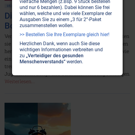
vielfache Mengen (z.Bsp. 9 Stück bestellen
05.03.2025
GESUNDHEIT • WISSENSCHAFT
POLITIK • GESELLSCHAFT
und nur 6 bezahlen). Dabei können Sie frei
wählen, welche und wie viele Exemplare der
Die dunkle Seite des Vape-
Ausgaben Sie zu einem „3 für 2“-Paket
Booms
zusammenstellen wollen.
>> Bestellen Sie Ihre Exemplare gleich hier!
Verdampfer haben einen vermeintlich guten Ruf, gelten
sie doch als harmlos und gesündere Alternative zu den
Herzlichen Dank, wenn auch Sie diese
wichtigen Informationen verbreiten und
herkömmlichen Zigaretten. Doch das stimmt nicht, wie
zu
„Verteidiger des gesunden
ein Facharzt für Lungenkrankheiten warnt. Die
Menschenverstands“
werden.
trendigen E-Zigaretten können vor allem bei
Jugendlichen Lunge und Gehirnentwicklung schädigen.
Weiterlesen...