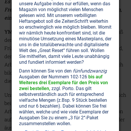
Es besteht weitherum die Ansicht, daß die
unsere Aufgabe indes nur erfüllen, wenn das
Freimaurer ‚Brüderlichkeit' vor allem so verstehen,
Magazin von möglichst vielen Menschen
gelesen wird. Mit unserem verbilligten
einander geschäftliche Vorteile zuzuschanzen.
Heftangebot soll die ZeitenSchrift weiterhin
so erschwinglich wie möglich bleiben. Womit
YM:
Ich kenne diese Ansichten natürlich. Man muß
wir nämlich heute konfrontiert sind, ist die
minutiöse Umsetzung eines Masterplans, der
den geschichtlichen Hintergrund davon kennen.
uns in die totalüberwachte und digitalisierte
Früher war der Katholizismus so stark, daß jemand,
Welt des „Great Reset“ führen soll. Wollen
der nicht katholisch war, vielerorts keine
Sie mithelfen, damit viele Leute unabhängig
und fundiert informiert werden?
Arbeitsstelle bekam. Als mehr und mehr Logen sich
Dann können Sie von den
fünfundzwanzig
bildeten, kam es zu einer Art Kontra-Reaktion auf
Ausgaben der Nummern 102-126
bis auf
dieses Verhalten.
Weiteres drei Exemplare für den Preis von
zwei bestellen,
zzgl. Porto. Das gilt
Uns passierte sogar, daß unwissende Arbeitslose sich
selbstverständlich auch für entsprechend
vielfache Mengen (z.Bsp. 9 Stück bestellen
bei uns meldeten in der Meinung, wir würden
und nur 6 bezahlen). Dabei können Sie frei
Arbeitsplätze vergeben. Doch ist dem Maurer schon
wählen, welche und wie viele Exemplare der
Ausgaben Sie zu einem „3 für 2“-Paket
aufgetragen, Brüderlichkeit ohne Unterschied in der
zusammenstellen wollen.
äusseren Welt zu leben.