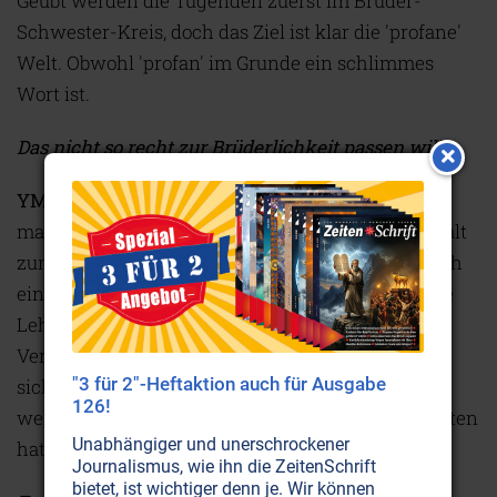
Geübt werden die Tugenden zuerst im Bruder-
Schwester-Kreis, doch das Ziel ist klar die 'profane'
Welt. Obwohl 'profan' im Grunde ein schlimmes
Wort ist.
Das nicht so recht zur Brüderlichkeit passen will!
YM:
Es wird schon ziemlich genau definiert, was
man darunter zu verstehen hat. Doch gehört es halt
zum alten maurerischen Wortschatz. Es zeigt auch
ein Versäumnis der Großloge von England auf: Die
Lehren der Zeit anzupassen. Sie sind in der
Vergangenheit steckengeblieben und betrachten
"3 für 2"-Heftaktion auch für Ausgabe
sich immer noch als die ausschließliche,
126!
weltüberragende Loge, nach der sich alles zu richten
Unabhängiger und unerschrockener
hat.
Journalismus, wie ihn die ZeitenSchrift
bietet, ist wichtiger denn je. Wir können