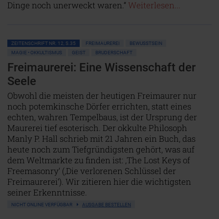
Dinge noch unerweckt waren.“
Weiterlesen...
ZEITENSCHRIFT NR. 12, S.35
FREIMAUREREI
BEWUSSTSEIN
MAGIE • OKKULTISMUS
GEIST
BRUDERSCHAFT
Freimaurerei: Eine Wissenschaft der
Seele
Obwohl die meisten der heutigen Freimaurer nur
noch potemkinsche Dörfer errichten, statt eines
echten, wahren Tempelbaus, ist der Ursprung der
Maurerei tief esoterisch. Der okkulte Philosoph
Manly P. Hall schrieb mit 21 Jahren ein Buch, das
heute noch zum Tiefgründigsten gehört, was auf
dem Weltmarkte zu finden ist: ‚The Lost Keys of
Freemasonry‘ (‚Die verlorenen Schlüssel der
Freimaurerei‘). Wir zitieren hier die wichtigsten
seiner Erkenntnisse.
NICHT ONLINE VERFÜGBAR
AUSGABE BESTELLEN