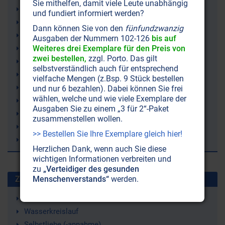
Sie mithelfen, damit viele Leute unabhängig
katholische Kirche
und fundiert informiert werden?
Inquisition
Dann können Sie von den
fünfundzwanzig
Hiram Abiff
Ausgaben der Nummern 102-126
bis auf
Ägypten
Weiteres drei Exemplare für den Preis von
zwei bestellen,
zzgl. Porto. Das gilt
Hebräer
selbstverständlich auch für entsprechend
Großer Baumeister
vielfache Mengen (z.Bsp. 9 Stück bestellen
Gnostiker
und nur 6 bezahlen). Dabei können Sie frei
wählen, welche und wie viele Exemplare der
Gnosis
Ausgaben Sie zu einem „3 für 2“-Paket
Weltgeschichte
zusammenstellen wollen.
Francis Bacon
>> Bestellen Sie Ihre Exemplare gleich hier!
Babylon
Herzlichen Dank, wenn auch Sie diese
wichtigen Informationen verbreiten und
zu
„Verteidiger des gesunden
Zuletzt gesuchte Stichworte
Menschenverstands“
werden.
Bienen
Wasserkreislauf
Selbstliebe (-annahme)