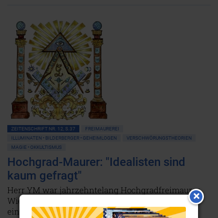
ZEITENSCHRIFT NR. 12, S.37
FREIMAUREREI
ILLUMINATEN • BILDERBERGER • GEHEIMLOGEN
VERSCHWÖRUNGSTHEORIEN
MAGIE • OKKULTISMUS
Hochgrad-Maurer: "Idealisten sind
kaum gefragt"
Herr YM war jahrzehntelang Hochgradfreimaurer.
Wie auch Frau FZ gehörte er in den letzten Jahren
einer gemischten Loge an. Sie berichten vom