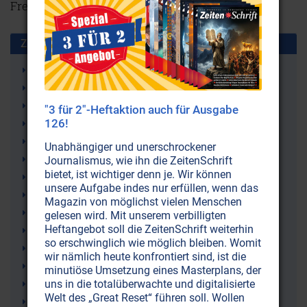
Freimaureralltag heute.
Weiterlesen...
Zusammen benutzt mit:
Einweihung
Freimaurerei
Geheimbünde
"3 für 2"-Heftaktion auch für Ausgabe
126!
Geheimgesellschaften
Mysterien
Unabhängiger und unerschrockener
Meister
Journalismus, wie ihn die ZeitenSchrift
bietet, ist wichtiger denn je. Wir können
Lehrling
unsere Aufgabe indes nur erfüllen, wenn das
Okkultismus
Magazin von möglichst vielen Menschen
Mystik
gelesen wird. Mit unserem verbilligten
Heftangebot soll die ZeitenSchrift weiterhin
Hexen
so erschwinglich wie möglich bleiben. Womit
Weltverschwörungstheorien
wir nämlich heute konfrontiert sind, ist die
Rosenkreuzer
minutiöse Umsetzung eines Masterplans, der
Lemuria
uns in die totalüberwachte und digitalisierte
Welt des „Great Reset“ führen soll. Wollen
Legenden