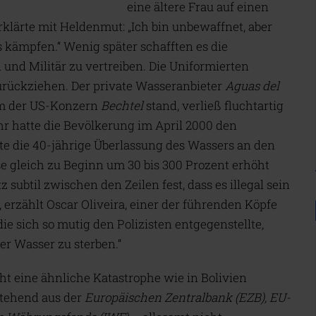
eine ältere Frau auf einen
erklärte mit Heldenmut: „Ich bin unbewaffnet, aber
 kämpfen.“ Wenig später schafften es die
und Militär zu vertreiben. Die Uniformierten
urückziehen. Der private Wasseranbieter
Aguas del
m der US-Konzern
Bechtel
stand, verließ fluchtartig
r hatte die Bevölkerung im April 2000 den
te die 40-jährige Überlassung des Wassers an den
se gleich zu Beginn um 30 bis 300 Prozent erhöht
tz subtil zwischen den Zeilen fest, dass es illegal sein
 erzählt Oscar Oliveira, einer der führenden Köpfe
ie sich so mutig den Polizisten entgegenstellte,
ser Wasser zu sterben.“
ht eine ähnliche Katastrophe wie in Bolivien
estehend aus der
Europäischen Zentralbank (EZB)
, EU-