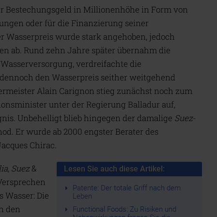
r Bestechungsgeld in Millionenhöhe in Form von
ungen oder für die Finanzierung seiner
 Wasserpreis wurde stark angehoben, jedoch
n ab. Rund zehn Jahre später übernahm die
 Wasserversorgung, verdreifachte die
 dennoch den Wasserpreis seither weitgehend
ermeister Alain Carignon stieg zunächst noch zum
nsminister unter der Regierung Balladur auf,
nis. Unbehelligt blieb hingegen der damalige
Suez
-
od. Er wurde ab 2000 engster Berater des
Jacques Chirac.
ia, Suez
&
Lesen Sie auch diese Artikel:
Versprechen
Patente: Der totale Griff nach dem
as Wasser: Die
Leben
an den
Functional Foods: Zu Risiken und