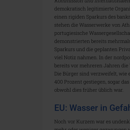
Kommission und Internationale
demokratisch legitimierte Organis
einen rigiden Sparkurs des bankr
stehen die Wasserwerke von Athe
portugiesische Wassergesellscha
demonstrierten bereits mehrmals 
Sparkurs und die geplanten Priva
viel Notiz nahmen. In der nordp
bereits vor mehreren Jahren die
Die Bürger sind verzweifelt, wie 
400 Prozent gestiegen, sogar das
obwohl dies früher üblich war.
EU: Wasser in Gefa
Noch vor Kurzem war es undenkba
mehr oder weniger gezwungen w