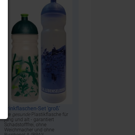
Trinkflaschen-Set 'groß'
Die
gesunde
Plastikflasche für
jung und alt - garantiert
Schadstofffrei, ohne
Weichmacher und ohne
Bisphenol A (BPA)!