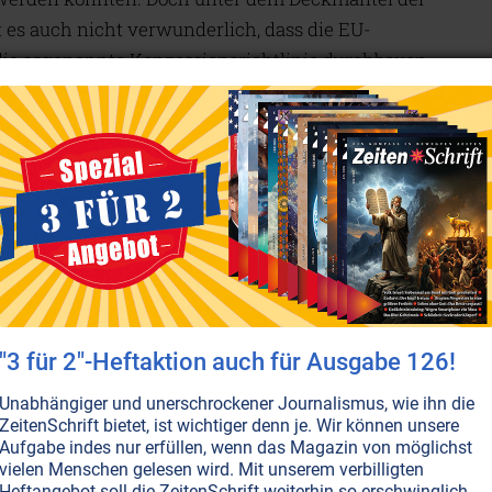
st es auch nicht verwunderlich, dass die EU-
die sogenannte Konzessionsrichtlinie durchboxen
n Bedingungen die EU-weite Ausschreibung von
r – auch beim Wasser. Sie bedeutet zwar keinen
ng, jedoch bekommen die Konzerne leichter den Fuß
ise den Binnenmarkt zu optimieren“, sollten mehr
ch finanzierter Infrastruktur Gewinne einfahren
mission. Die Richtlinie soll „einen verbesserten
n“ gewährleisten.
freundliche Wiener Finanzstadträtin Renate Brauner
üre, um wichtige gemeinwohlorientierte
"3 für 2"-Heftaktion auch für Ausgabe 126!
. Schnell regte sich EU-weiter Protest, der in erster
Unabhängiger und unerschrockener Journalismus, wie ihn die
EU-Bürgerbegehrens mündete. Doch dieses
ZeitenSchrift bietet, ist wichtiger denn je. Wir können unsere
Aufgabe indes nur erfüllen, wenn das Magazin von möglichst
hlimmsten Auswirkungen lindern, nicht jedoch die
vielen Menschen gelesen wird. Mit unserem verbilligten
iberalisierung und Privatisierung öffentlicher
Heftangebot soll die ZeitenSchrift weiterhin so erschwinglich