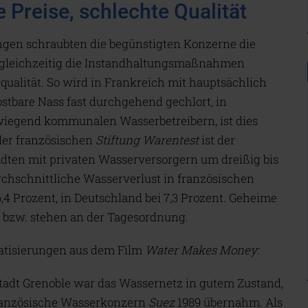
e Preise, schlechte Qualität
ungen schraubten die begünstigten Konzerne die
d gleichzeitig die Instandhaltungsmaßnahmen
qualität. So wird in Frankreich mit hauptsächlich
stbare Nass fast durchgehend gechlort, in
wiegend kommunalen Wasserbetreibern, ist dies
 der französischen
Stiftung Warentest
ist der
ädten mit privaten Wasserversorgern um dreißig bis
rchschnittliche Wasserverlust in französischen
,4 Prozent, in Deutschland bei 7,3 Prozent. Geheime
 bzw. stehen an der Tagesordnung.
vatisierungen aus dem Film
Water Makes Money
:
tadt Grenoble war das Wassernetz in gutem Zustand,
französische Wasserkonzern
Suez
1989 übernahm. Als