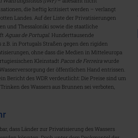
m Währungsfonds (IWF)
– allesamt nicht
ationen, die heftig kritisiert werden – verlangt
otten Landes. Auf der Liste der Privatisierungen
n und Thessaloniki sowie die staatliche
ft
Aguas de Portugal
.
Hunderttausende
z.B. in Portugals Straßen gegen den rigiden
tisierungen, ohne dass die Medien in Mitteleuropa
ortugiesischen Kleinstadt
Pacos de Ferreira
wurde
 Wasserversorgung der öffentlichen Hand entrissen.
ein Bericht des WDR verdeutlicht: Die Preise sind um
 Trinken des Wassers aus Brunnen sei verboten,
hr
r, dass Länder zur Privatisierung des Wassers
erden könnten. Doch unter dem Deckmantel der