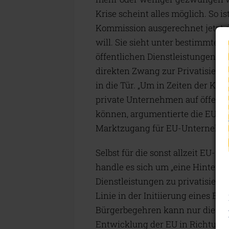
Krise scheint alles möglich. So i
Kommission ausgerechnet jetzt 
will. Sie sieht unter bestimmte
öffentlichen Dienstleistungen vo
direkten Zwang zur Privatisieru
in die Tür. „Um in Zeiten der Kr
private Unternehmen auf öffentli
können, argumentierte die EU-Kom
Marktzugang für EU-Unternehme
Selbst für die sonst allzeit EU-
handle es sich um „eine Hintert
Dienstleistungen zu privatisieren“
Linie in der Initiierung eines 
Bürgerbegehren kann nur die sc
Entwicklung der EU in Richtung L