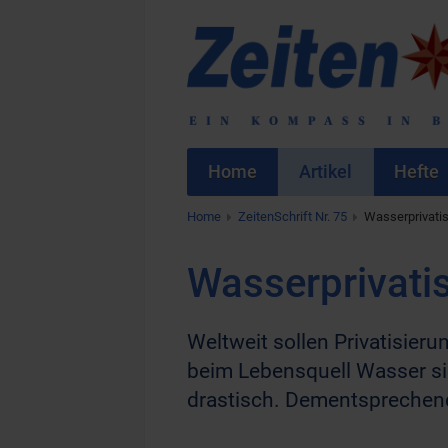
Home
Artikel
Hefte
Home
ZeitenSchrift Nr. 75
Wasserprivati
Wasserprivati
Weltweit sollen Privatisieru
beim Lebensquell Wasser si
drastisch. Dementsprechend 