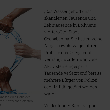
„Das Wasser gehört uns!“,
skandierten Tausende und
Zehntausende in Boliviens
viertgrößter Stadt
Cochabamba. Sie hatten keine
Angst, obwohl wegen ihrer
Proteste das Kriegsrecht
verhängt worden war, viele
Aktivisten eingesperrt,
Tausende verletzt und bereits
mehrere Bürger von Polizei
oder Militär getötet worden
waren.
Wasser, eine Gabe des
aten Konzernen an sich
s.
Vor laufender Kamera ging