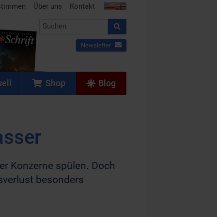
stimmen
Über uns
Kontakt
Newsletter
ell
Shop
Blog
asser
 der Konzerne spülen. Doch
sverlust besonders