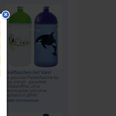
Trinkflaschen-Set 'klein'
Die
gesunde
Plastikflasche für
jung und alt - garantiert
Schadstofffrei, ohne
Weichmacher und ohne
Bisphenol A (BPA)!
Mehr Informationen