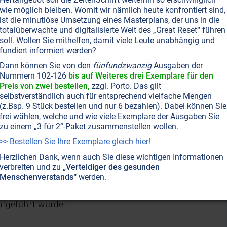
r. Daher haben Staaten nur mit einem Austritt aus
wie möglich bleiben. Womit wir nämlich heute konfrontiert sind,
ist die minutiöse Umsetzung eines Masterplans, der uns in die
 „öffentliches Eigentum = Bürgereigentum“ komplett
totalüberwachte und digitalisierte Welt des „Great Reset“ führen
soll. Wollen Sie mithelfen, damit viele Leute unabhängig und
fundiert informiert werden?
Wasser ein offizielles UNO-Menschenrecht. Jedoch ist
Dann können Sie von den
fünfundzwanzig
Ausgaben der
as jeder Mensch braucht und mit dem Konzerne und
Nummern 102-126
bis auf Weiteres drei Exemplare für den
Preis von zwei bestellen,
zzgl. Porto. Das gilt
fte machen können – und viel Macht ausüben
selbstverständlich auch für entsprechend vielfache Mengen
nkel brachte Jean-Luc Touly. Der Franzose arbeitete
(z.Bsp. 9 Stück bestellen und nur 6 bezahlen). Dabei können Sie
frei wählen, welche und wie viele Exemplare der Ausgaben Sie
asserkonzern
Veolia
,
unter anderem in der
zu einem „3 für 2“-Paket zusammenstellen wollen.
werkschaftsfunktionär. Nach eigenen Angaben
>> Bestellen Sie Ihre Exemplare gleich hier!
 Million Euro „Schweigegeld“ bestechen, was er
Herzlichen Dank, wenn auch Sie diese wichtigen Informationen
 folgte auf dem Fuß. 2010 kam der Film
Water Makes
verbreiten und zu
„Verteidiger des gesunden
us, für den Touly der wichtigste Informant war.
Menschenverstands“
werden.
g zu verhindern, worauf der Film europaweit in über
ufgeführt wurde.