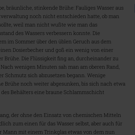
be, bräunliche, stinkende Brühe: Fauliges Wasser aus
tverwaltung noch nicht entschieden hatte, ob man
 sollte, weil man nicht wußte wie man das
stand des Wassers verbessern konnte. Die
lem im Sommer über den üblen Geruch aus dem
inen Dosierbecher und goß ein wenig von einer
er Brühe. Die Flüssigkeit fing an, durcheinander zu
. Nach wenigen Minuten sah man am oberen Rand,
der Schmutz sich abzusetzen begann. Wenige
he Brühe noch weiter abgesunken, bis sich nach etwa
des Behälters eine braune Schlammschicht
rgang, der ohne den Einsatz von chemischen Mitteln
lich zum einen für das Wasser selbst, aber auch für
er Mann mit einem Trinkglas etwas von dem nun