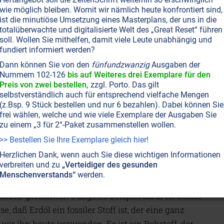
wie möglich bleiben. Womit wir nämlich heute konfrontiert sind,
 für Mensch und Natur
ist die minutiöse Umsetzung eines Masterplans, der uns in die
totalüberwachte und digitalisierte Welt des „Great Reset“ führen
soll. Wollen Sie mithelfen, damit viele Leute unabhängig und
e Zusammenhänge von Umweltzerstörung,
fundiert informiert werden?
er Entdeckung des Erdöls: Vor ungefähr 150 Jahren
Dann können Sie von den
fünfundzwanzig
Ausgaben der
verschmutzung durch die Verwendung von Erdöl
Nummern 102-126
bis auf Weiteres drei Exemplare für den
Preis von zwei bestellen,
zzgl. Porto. Das gilt
rie. Das Ganze hat bis zum heutigen Tag die
selbstverständlich auch für entsprechend vielfache Mengen
angenommen. Ayhan Doyuk führt aus, wie rasant
(z.Bsp. 9 Stück bestellen und nur 6 bezahlen). Dabei können Sie
frei wählen, welche und wie viele Exemplare der Ausgaben Sie
 Zerstörung unseres Lebensraumes, unseres Planeten
zu einem „3 für 2“-Paket zusammenstellen wollen.
r als zweihundert Jahren haben wir Menschen einen
>> Bestellen Sie Ihre Exemplare gleich hier!
lagen vernichtet, wie dies zuvor während der
Herzlichen Dank, wenn auch Sie diese wichtigen Informationen
lung nicht geschah.
verbreiten und zu
„Verteidiger des gesunden
Menschenverstands“
werden.
leider auch die Gier zugenommen. Wie viele Kriege
des' gefochten? Jüngstes Beispiel dafür ist Bushs
e, daß Erdöl ein fossiler Stoff ist, der eine ganz
wir ihn heute verwenden. Es ist ein Rohstoff, der