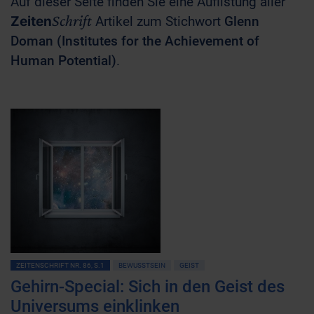
Auf dieser Seite finden Sie eine Auflistung aller
Schrift
Zeiten
Artikel zum Stichwort
Glenn
Doman (Institutes for the Achievement of
Human Potential)
.
ZEITENSCHRIFT NR. 86, S.1
BEWUSSTSEIN
GEIST
Gehirn-Special: Sich in den Geist des
Universums einklinken