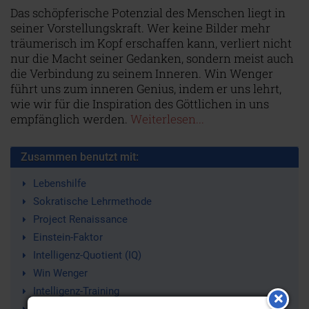
Das schöpferische Potenzial des Menschen liegt in
seiner Vorstellungskraft. Wer keine Bilder mehr
träumerisch im Kopf erschaffen kann, verliert nicht
nur die Macht seiner Gedanken, sondern meist auch
die Verbindung zu seinem Inneren. Win Wenger
führt uns zum inneren Genius, indem er uns lehrt,
wie wir für die Inspiration des Göttlichen in uns
empfänglich werden.
Weiterlesen...
Zusammen benutzt mit:
Lebenshilfe
Sokratische Lehrmethode
Project Renaissance
Einstein-Faktor
Intelligenz-Quotient (IQ)
Win Wenger
Intelligenz-Training