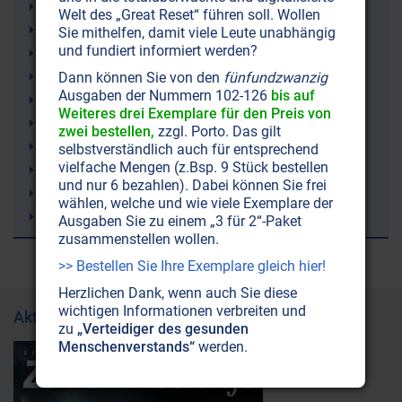
Magnesiumchlorid
Welt des „Great Reset“ führen soll. Wollen
Zähne
Sie mithelfen, damit viele Leute unabhängig
und fundiert informiert werden?
Magnesiumchlorid
Klimaveränderung
Dann können Sie von den
fünfundzwanzig
Ausgaben der Nummern 102-126
bis auf
Zellen
Weiteres drei Exemplare für den Preis von
Wetter
zwei bestellen,
zzgl. Porto. Das gilt
Gelenkschmerzen
selbstverständlich auch für entsprechend
vielfache Mengen (z.Bsp. 9 Stück bestellen
Ketone (Ketonkörper)
und nur 6 bezahlen). Dabei können Sie frei
Ketogene Ernährung (Ketose)
wählen, welche und wie viele Exemplare der
Irland
Ausgaben Sie zu einem „3 für 2“-Paket
zusammenstellen wollen.
>> Bestellen Sie Ihre Exemplare gleich hier!
Herzlichen Dank, wenn auch Sie diese
wichtigen Informationen verbreiten und
Aktuelle Ausgabe
zu
„Verteidiger des gesunden
Menschenverstands“
werden.