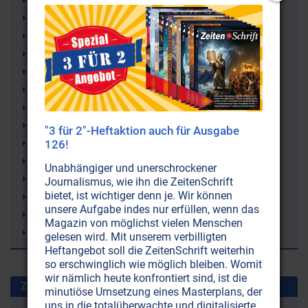
Image Streaming (Bilderströmen)
Spiritualität
Sokrates
Meditation
Bewusstsein
Intuition (Herzdenken)
Inspiration
Imagination
"3 für 2"-Heftaktion auch für Ausgabe
Höheres Selbst
126!
Geist
Unabhängiger und unerschrockener
Gehirn
Journalismus, wie ihn die ZeitenSchrift
bietet, ist wichtiger denn je. Wir können
Gedächtnis
unsere Aufgabe indes nur erfüllen, wenn das
Erfindungen
Magazin von möglichst vielen Menschen
Erfinder
gelesen wird. Mit unserem verbilligten
Heftangebot soll die ZeitenSchrift weiterhin
so erschwinglich wie möglich bleiben. Womit
wir nämlich heute konfrontiert sind, ist die
Zuletzt gesuchte Stichworte
minutiöse Umsetzung eines Masterplans, der
uns in die totalüberwachte und digitalisierte