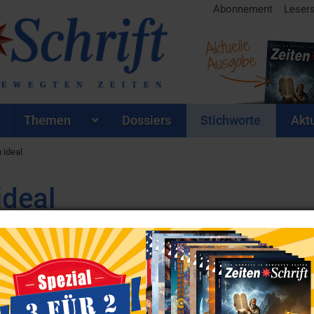
Abonnement
Leser
Aktuelle
Ausgabe
Themen
Dossiers
Stichworte
Aktu
 ideal
ideal
Schrift
 Auflistung aller
Zeiten
Artikel zum Stichwort