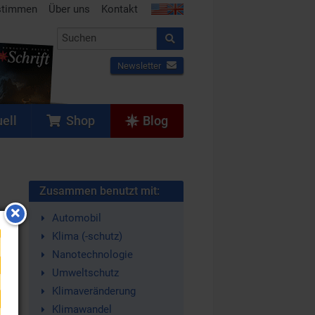
stimmen
Über uns
Kontakt
Newsletter
ell
Shop
Blog
Zusammen benutzt mit:
Automobil
Klima (-schutz)
Nanotechnologie
Umweltschutz
Klimaveränderung
Klimawandel