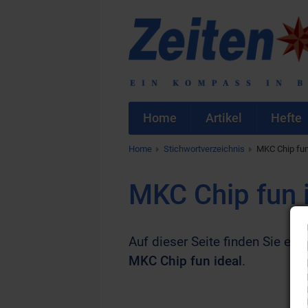
Home
Artikel
Hefte
Home
Stichwortverzeichnis
MKC Chip fun
MKC Chip fun 
Auf dieser Seite finden Sie eine
MKC Chip fun ideal
.