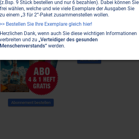
(z.Bsp. 9 Stück bestellen und nur 6 bezahlen). Dabei können Sie
frei wählen, welche und wie viele Exemplare der Ausgaben Sie
zu einem „3 für 2“-Paket zusammenstellen wollen.
>> Bestellen Sie Ihre Exemplare gleich hier!
Abonnement
Newsletter
Herzlichen Dank, wenn auch Sie diese wichtigen Informationen
Newsletter abonnieren,
verbreiten und zu
„Verteidiger des gesunden
Spezialangebote erhalten und
Menschenverstands“
werden.
informiert bleiben!
Anmelden
Abonnement bestellen