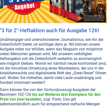
T NR. 58, S.2
PLANET ERDE • UMWELTSCHUTZ
ALTERNATIVE WISSENSCHAFT
bil: Das Unmögliche möglich machen
 Autobesitzer und möchten einen Wagen, der weniger
oduziert und Treibstoff einspart? Dessen Motor aber
 mehr Leistung bringt und erst noch weniger verschleißt
"3 für 2"-Heftaktion auch für Ausgabe 126!
tion, denn Ihnen gehört dieses Auto bereits! Vorausgesetz
n es mit modernster Nanotechnologie auf. Das geht völlig
Unabhängiger und unerschrockener Journalismus, wie ihn die
s und kostet nicht die Welt, wie ein persönlicher Test
ZeitenSchrift bietet, ist wichtiger denn je. Wir können unsere
terlesen...
Aufgabe indes nur erfüllen, wenn das Magazin von möglichst
vielen Menschen gelesen wird. Mit unserem verbilligten
Heftangebot soll die ZeitenSchrift weiterhin so erschwinglich
wie möglich bleiben. Womit wir nämlich heute konfrontiert sind,
ist die minutiöse Umsetzung eines Masterplans, der uns in die
totalüberwachte und digitalisierte Welt des „Great Reset“ führen
soll. Wollen Sie mithelfen, damit viele Leute unabhängig und
fundiert informiert werden?
Dann können Sie von den
fünfundzwanzig
Ausgaben der
Nummern 102-126
bis auf Weiteres drei Exemplare für den
Preis von zwei bestellen,
zzgl. Porto. Das gilt
selbstverständlich auch für entsprechend vielfache Mengen