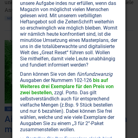
unerreichte Dimensionen vor und begeistert schon viele
unsere Aufgabe indes nur erfüllen, wenn das
Anwender ganz und gar!
Magazin von möglichst vielen Menschen
gelesen wird. Mit unserem verbilligten
NICHT ONLINE VERFÜGBAR
AUSGABE BESTELLEN
Heftangebot soll die ZeitenSchrift weiterhin
so erschwinglich wie möglich bleiben. Womit
wir nämlich heute konfrontiert sind, ist die
minutiöse Umsetzung eines Masterplans, der
uns in die totalüberwachte und digitalisierte
Welt des „Great Reset“ führen soll. Wollen
Sie mithelfen, damit viele Leute unabhängig
und fundiert informiert werden?
Dann können Sie von den
fünfundzwanzig
Ausgaben der Nummern 102-126
bis auf
Weiteres drei Exemplare für den Preis von
zwei bestellen,
zzgl. Porto. Das gilt
selbstverständlich auch für entsprechend
vielfache Mengen (z.Bsp. 9 Stück bestellen
SEITE 38
AIDS
MEDIZIN
und nur 6 bezahlen). Dabei können Sie frei
Aids: "HIV müsste kein Problem
wählen, welche und wie viele Exemplare der
Ausgaben Sie zu einem „3 für 2“-Paket
mehr sein!"
zusammenstellen wollen.