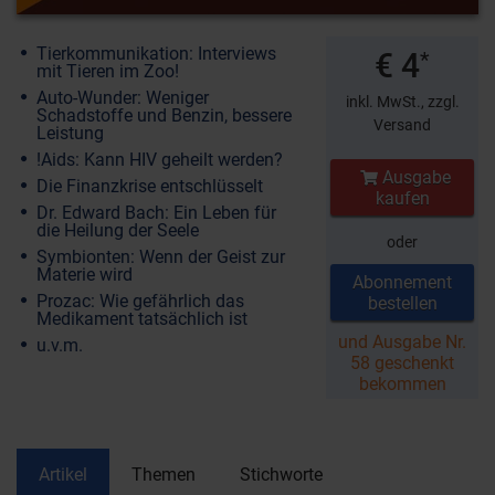
Tierkommunikation: Interviews
€ 4
*
mit Tieren im Zoo!
Auto-Wunder: Weniger
inkl. MwSt.,
zzgl.
Schadstoffe und Benzin, bessere
Versand
Leistung
!Aids: Kann HIV geheilt werden?
Ausgabe
Die Finanzkrise entschlüsselt
kaufen
Dr. Edward Bach: Ein Leben für
die Heilung der Seele
oder
Symbionten: Wenn der Geist zur
Materie wird
Abonnement
Prozac: Wie gefährlich das
bestellen
Medikament tatsächlich ist
und Ausgabe Nr.
u.v.m.
58 geschenkt
bekommen
Artikel
Themen
Stichworte