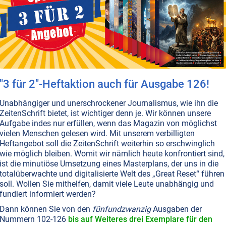
T NR. 79, S.38
WIRTSCHAFT
PLANET ERDE • UMWELTSCHUTZ
MEERE
den Autobahnen liegen die Strände der
bt es so viel wie Sand am Meer“, sagen wir und meinen
ss es von etwas unendlich viel gibt. Denn dass der Sand
m Planeten je zur Neige gehen könnte, glauben wir nicht
täuschen wir uns gewaltig.
Weiterlesen...
"3 für 2"-Heftaktion auch für Ausgabe 126!
Unabhängiger und unerschrockener Journalismus, wie ihn die
ZeitenSchrift bietet, ist wichtiger denn je. Wir können unsere
Aufgabe indes nur erfüllen, wenn das Magazin von möglichst
vielen Menschen gelesen wird. Mit unserem verbilligten
Heftangebot soll die ZeitenSchrift weiterhin so erschwinglich
wie möglich bleiben. Womit wir nämlich heute konfrontiert sind,
ist die minutiöse Umsetzung eines Masterplans, der uns in die
totalüberwachte und digitalisierte Welt des „Great Reset“ führen
soll. Wollen Sie mithelfen, damit viele Leute unabhängig und
fundiert informiert werden?
Dann können Sie von den
fünfundzwanzig
Ausgaben der
Nummern 102-126
bis auf Weiteres drei Exemplare für den