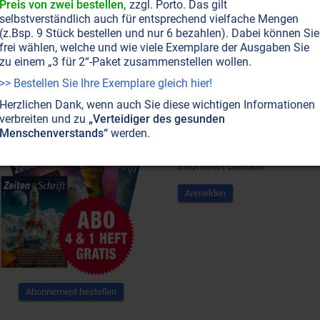
Preis von zwei bestellen,
zzgl. Porto. Das gilt
selbstverständlich auch für entsprechend vielfache Mengen
(z.Bsp. 9 Stück bestellen und nur 6 bezahlen). Dabei können Sie
frei wählen, welche und wie viele Exemplare der Ausgaben Sie
zu einem „3 für 2“-Paket zusammenstellen wollen.
>> Bestellen Sie Ihre Exemplare gleich hier!
Herzlichen Dank, wenn auch Sie diese wichtigen Informationen
Abonnement
Newsletter
verbreiten und zu
„Verteidiger des gesunden
Menschenverstands“
werden.
Newsletter abonnieren,
Spezialangebote erhalten und
informiert bleiben!
Anmelden
Abonnement bestellen