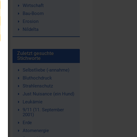
Wirtschaft
Bau-Boom
Erosion
Nildelta
.
Zuletzt gesuchte
Stichworte
Selbstliebe (-annahme)
Bluthochdruck
Strahlenschutz
Just Nuisance (ein Hund)
Leukämie
9/11 (11. September
2001)
Erde
Atomenergie