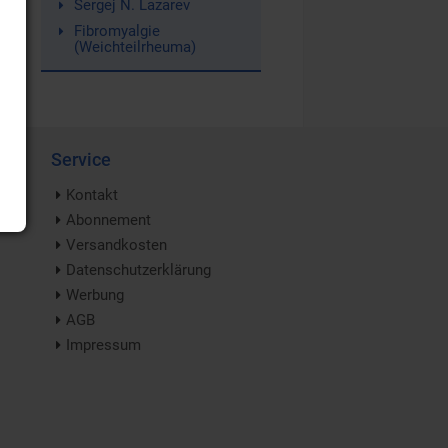
Sergej N. Lazarev
Fibromyalgie
(Weichteilrheuma)
Service
Kontakt
Abonnement
Versandkosten
Datenschutzerklärung
Werbung
AGB
Impressum