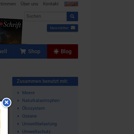
stimmen
Über uns
Kontakt
Newsletter
ell
Shop
Blog
Zusammen benutzt mit:
Meere
Naturkatastrophen
Ökosystem
Ozeane
Umweltbelastung
Umweltschutz