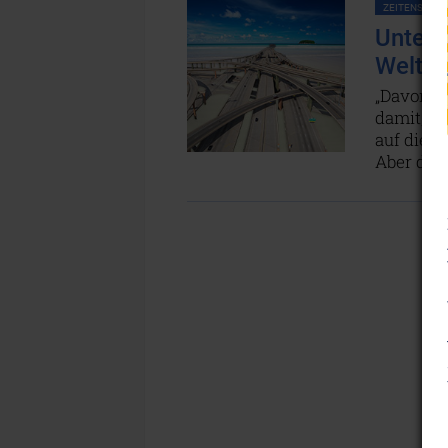
ZEITENSCHRIF
Unter 
Welt
„Davon gi
damit, da
auf diese
Aber da 