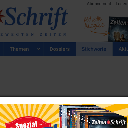
Abonnement
Leser
Aktuelle
Ausgabe
Themen
Dossiers
Stichworte
Aktu
Schrift
 Auflistung aller
Zeiten
Artikel zum Stichwort