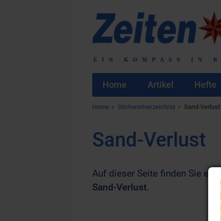
Home
Artikel
Hefte
Home
Stichwortverzeichnis
Sand-Verlust
Sand-Verlust
Auf dieser Seite finden Sie eine
Sand-Verlust
.