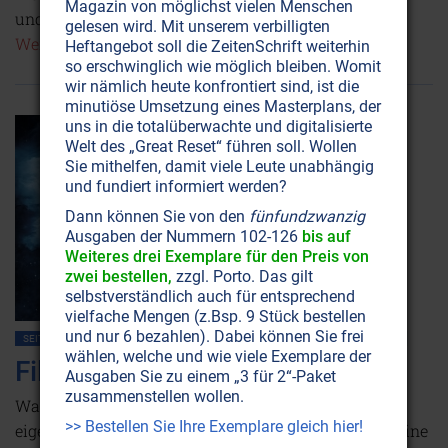
Magazin von möglichst vielen Menschen
und damit Lebenssinn und Erfüllung finden kann.
gelesen wird. Mit unserem verbilligten
Weiterlesen...
Heftangebot soll die ZeitenSchrift weiterhin
so erschwinglich wie möglich bleiben. Womit
wir nämlich heute konfrontiert sind, ist die
minutiöse Umsetzung eines Masterplans, der
uns in die totalüberwachte und digitalisierte
Welt des „Great Reset“ führen soll. Wollen
Sie mithelfen, damit viele Leute unabhängig
und fundiert informiert werden?
Dann können Sie von den
fünfundzwanzig
Ausgaben der Nummern 102-126
bis auf
Weiteres drei Exemplare für den Preis von
zwei bestellen,
zzgl. Porto. Das gilt
selbstverständlich auch für entsprechend
vielfache Mengen (z.Bsp. 9 Stück bestellen
und nur 6 bezahlen). Dabei können Sie frei
SEITE 46
BEWUSSTSEIN
GEBET • MEDITATION
LEBENSHILFE
GEIST
wählen, welche und wie viele Exemplare der
Filme in der Sprache Gottes
Ausgaben Sie zu einem „3 für 2“-Paket
zusammenstellen wollen.
Was zeichnet ein Genie aus? Wie kann man mit dem
>> Bestellen Sie Ihre Exemplare gleich hier!
eigenen Überbewusstsein kommunizieren? Es gibt eine