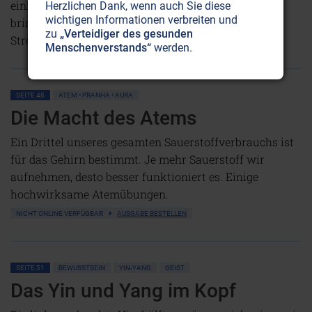
einfache Methode, die uns näher zu Gott im Innern
Herzlichen Dank, wenn auch Sie diese
wichtigen Informationen verbreiten und
bringt und erst noch viel intelligenter macht: Image
zu
„Verteidiger des gesunden
Streaming - Bilderströmen.
Weiterlesen...
Menschenverstands“
werden.
SEITE 48
ATEM • PRANHA • AURA
Die Macht des Atems
Ein Drittel unseres gesamten Sauerstoffverbrauchs ist
für das Gehirn bestimmt. Je mehr Sauerstoff wir
aufnehmen, desto besser funktioniert es. Einige
hochwirksame Atemübungen.
NICHT ONLINE VERFÜGBAR
AUSGABE BESTELLEN
SEITE 51
BEWUSSTSEIN
YIN-YANG
GEIST
Das Yin und Yang im Kopf