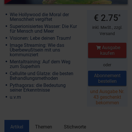
Wie Hollywood die Moral der
€ 2.75
*
Menschheit vergiftet
Superionisiertes Wasser: Die Kur
inkl. MwSt.,
zzgl.
für Mensch und Meer
Versand
Visionen: Lebe deinen Traum!
Image Streaming: Wie das
Ausgabe
Überbewußtsein mit uns
kaufen
kommuniziert
Mentaltraining: Auf dem Weg
oder
zum Superhirn
Cellulite und Glatze: die besten
Abonnement
Behandlungsmethoden
bestellen
Pythagoras: die Bedeutung
seiner Erkenntnisse
und Ausgabe Nr.
u.v.m
43 geschenkt
bekommen
Artikel
Themen
Stichworte