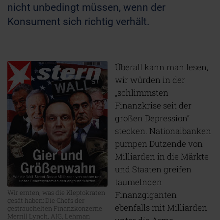
nicht unbedingt müssen, wenn der
Konsument sich richtig verhält.
Ü
berall kann man lesen,
wir würden in der
„schlimmsten
Finanzkrise seit der
großen Depression“
stecken. Nationalbanken
pumpen Dutzende von
Milliarden in die Märkte
und Staaten greifen
taumelnden
Wir ernten, was die Kleptokraten
Finanzgiganten
gesät haben: Die Chefs der
ebenfalls mit Milliarden
gestrauchelten Finanzkonzerne
Merrill Lynch, AIG, Lehman