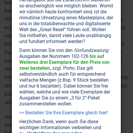
beeinflussen lassen und aus Angst nicht mehr
so erschwinglich wie möglich bleiben. Womit
kaufen, was wir eigentlich brauchen, kommt die
wir nämlich heute konfrontiert sind, ist die
minutiöse Umsetzung eines Masterplans, der
Wirtschaft knirschend zum Stillstand. Dann ist die
uns in die totalüberwachte und digitalisierte
echte Krise da. Gerade deshalb müssen wir uns eine
Welt des „Great Reset“ führen soll. Wollen
vertrauensvolle Haltung dem Leben gegenüber
Sie mithelfen, damit viele Leute unabhängig
und fundiert informiert werden?
bewahren. Je mehr Menschen dies tun, desto mehr
Dann können Sie von den
fünfundzwanzig
Sicherheit gibt es für alle. Trotzdem reden wir hier
Ausgaben der Nummern 102-126
bis auf
nicht dem hemmungslosen Konsumverhalten das
Weiteres drei Exemplare für den Preis von
Wort. Die Zäsur der Finanzkrise kann nämlich
zwei bestellen,
zzgl. Porto. Das gilt
selbstverständlich auch für entsprechend
heilsam sein, weil sie die Menschen zwingt, in ihrem
vielfache Mengen (z.Bsp. 9 Stück bestellen
sinnlosen, oft aus Langeweile geborenen Kaufrausch
und nur 6 bezahlen). Dabei können Sie frei
wählen, welche und wie viele Exemplare der
innezuhalten und sich klar zu werden, was sie
Ausgaben Sie zu einem „3 für 2“-Paket
wirklich
brauchen
.
zusammenstellen wollen.
>> Bestellen Sie Ihre Exemplare gleich hier!
Auch der Strukturwandel in der Bankenwelt wird
Herzlichen Dank, wenn auch Sie diese
Arbeitsplätze kosten. Wir brauchen nicht so viele
wichtigen Informationen verbreiten und
Banker. Früher waren die Finanzinstitute noch in