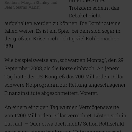
unter die Arme.
Brothers, Morgan Stanley und
Bear Stearns (v.l.n.r.).
Trotzdem scheint das
Debakel nicht
aufgehalten werden zu können. Die Dominosteine
fallen weiter. Es ist ein Spiel, bei dem sich sogar in
der größten Krise noch richtig viel Kohle machen
läßt.
Wie beispielsweise am „schwarzen Montag“, den 29.
September 2008, als die Börse einbrach. An jenem
Tag hatte der US-Kongreß das 700 Milliarden Dollar
schwere Notprogramm zur Rettung angeschlagener
Finanzinstitute abgeschmettert. Vorerst.
An einem einzigen Tag wurden Vermögenswerte
von 1‘200 Milliarden Dollar vernichtet. Lösten sich in
Luft auf. – Oder etwa doch nicht? Schon Rothschild
hatte einst einem bankrotten Unternehmer gesagt: