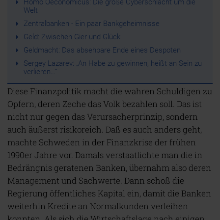
Homo Oeconomicus: Die große Cyberschlacht um die
Welt
Zentralbanken - Ein paar Bankgeheimnisse
Geld: Zwischen Gier und Glück
Geldmacht: Das absehbare Ende eines Despoten
Sergey Lazarev: „An Habe zu gewinnen, heißt an Sein zu
verlieren…“
Diese Finanzpolitik macht die wahren Schuldigen zu
Opfern, deren Zeche das Volk bezahlen soll. Das ist
nicht nur gegen das Verursacherprinzip, sondern
auch äußerst risikoreich. Daß es auch anders geht,
machte Schweden in der Finanzkrise der frühen
1990er Jahre vor. Damals verstaatlichte man die in
Bedrängnis geratenen Banken, übernahm also deren
Management und Sachwerte. Dann schoß die
Regierung öffentliches Kapital ein, damit die Banken
weiterhin Kredite an Normalkunden verleihen
konnten. Als sich die Wirtschaftslage nach einigen