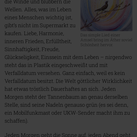
die Winde und blubbern die
Wellen. Alles, was im Leben
eines Menschen wichtig ist,
gibt’s nicht im Supermarkt zu
kaufen. Liebe, Harmonie,
Das simple Lied einer
Amsel bring im Äther soviel
inneren Frieden, Erfülltheit,
Schönheit hervor.
Sinnhaftigkeit, Freude,
Glückseligkeit, Einssein mit dem Leben – nirgendwo
steht das in Plastik eingeschweißt und mit
Verfalldatum versehen. Ganz einfach, weil es kein
Verfalldatum besitzt. Die Welt göttlicher Wirklichkeit
hat etwas tröstlich Dauerhaftes an sich. Jeden
Morgen steht der Tannenbaum an genau derselben
Stelle, sind seine Nadeln genauso grün (es sei denn,
ein Mobilfunkmast oder UKW-Sender macht ihm zu
schaffen).
Jeden Morgen geht die Sonne auf, jeden Abend geht