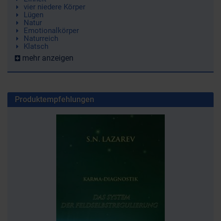
vier niedere Körper
Lügen
Natur
Emotionalkörper
Naturreich
Klatsch
mehr anzeigen
Produktempfehlungen