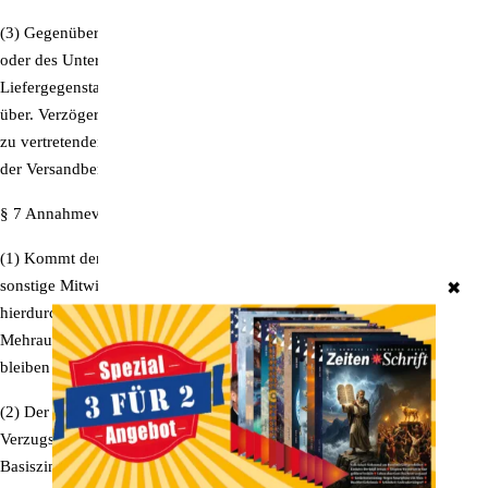
(3) Gegenüber Unternehmern geht die Gefahr der Verschlechterung
oder des Untergangs der Ware mit der Übergabe des
Liefergegenstandes an das Transportunternehmen auf den Besteller
über. Verzögert sich die Übergabe oder Versendung aus vom Besteller
zu vertretenden Gründen, so geht die Gefahr am Tage der Mitteilung
der Versandbereitschaft des Liefergegenstandes auf den Besteller über.
§ 7 Annahmeverzug
(1) Kommt der Kunde in Annahmeverzug oder verletzt er schuldhaft
sonstige Mitwirkungspflichten, so sind wir berechtigt, den uns
✖
hierdurch entstehenden Schaden einschließlich etwaiger
Mehraufwendungen ersetzt zu verlangen. Weitergehende Ansprüche
bleiben vorbehalten.
(2) Der Kaufpreis ist während des Verzugs zu verzinsen. Der
Verzugszinssatz beträgt per anno fünf Prozentpunkte über dem
Basiszinssatz. Bei Rechtsgeschäften zwischen Unternehmern beträgt