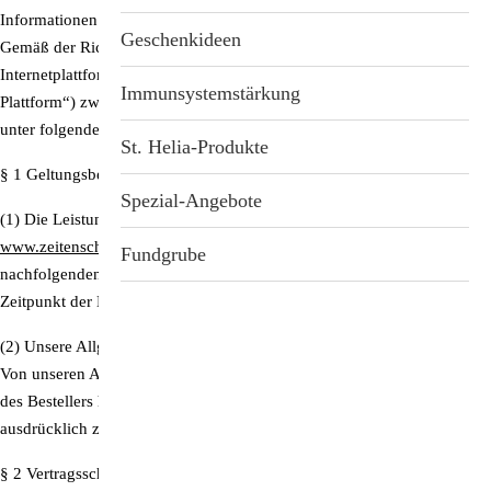
Informationen zur Online-Streitbeilegung
Stichwortverzeichnis
Geschenkideen
Gemäß der Richtlinie 2013/11/EU richtet die EU-Kommission eine
Internetplattform zur Online-Beilegung von Streitigkeiten („OS-
Aktuell
Immunsystemstärkung
Plattform“) zwischen Unternehmern und Verbrauchern ein. Diese ist
unter folgendem Link erreichbar:
http://ec.europa.eu/consumers/odr
Abonnement
St. Helia-Produkte
§ 1 Geltungsbereich
Spezial-Angebote
(1) Die Leistungen des Anbieters für den Online-Shop unter
www.zeitenschrift.com/
erfolgen ausschließlich auf der Grundlage der
Fundgrube
nachfolgenden Allgemeinen Geschäftsbedingungen in der zum
Zeitpunkt der Bestellung gültigen Fassung.
(2) Unsere Allgemeinen Geschäftsbedingungen gelten ausschließlich.
Von unseren Allgemeinen Geschäftsbedingungen abweichende AGB
des Bestellers haben keine Gültigkeit, es sei denn wir stimmen diesen
ausdrücklich zu.
§ 2 Vertragsschluss