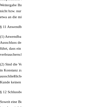
Weitergabe Ihrer Daten ohne Ihre ausdrückliche Einwilligung erfolgt
nicht bzw. nur im Rahmen der notwendigen Abwicklung des Vertrages,
etwa an die mit der Lieferung der Ware betrauten Unternehmen.
§ 11 Anwendbares Recht, Gerichtsstand
(1) Anwendbar ist das Recht der Bundesrepublik Deutschland unter
Ausschluss des UN-Kaufrechts, soweit diese Rechtswahl nicht dazu
führt, dass ein Verbraucher hierdurch zwingenden
verbraucherschützenden Normen entzogen wird.
(2) Sind die Vertragsparteien Kaufleute, ist das Gericht an unserem Sitz
in Konstanz zuständig, sofern nicht für die Streitigkeit ein
ausschließlicher Gerichtsstand begründet ist. Dies gilt auch, wenn der
Kunde keinen Wohnsitz innerhalb der Europäischen Union hat.
§ 12 Schlussbestimmung
Soweit eine Bestimmung dieses Vertrages ungültig oder undurchsetzbar