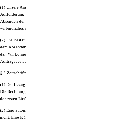
(1) Unsere Angebote im Internet stellen eine unverbindliche
Aufforderung an den Kunden dar, Waren zu bestellen. Durch das
Absenden der Bestellung auf unserer Website gibt der Kunde ein
verbindliches Angebot auf Vertragsschluss ab.
(2) Die Bestätigung des Eingangs der Bestellung folgt unmittelbar nach
dem Absenden der Bestellung und stellt noch keine Vertragsannahme
dar. Wir können Ihre Bestellung durch Versand einer
Auftragsbestätigung per E-Mail innerhalb von 2 Tagen annehmen.
§ 3 Zeitschriften-Abo
(1) Der Bezug von Abos erfolgt im Rahmen eines Jahresabonnements.
Die Rechnungsstellung erfolgt für ein Jahr im Voraus und erfolgt mit
der ersten Lieferung.
(2) Eine automatische Verlängerung des Jahresabonnements erfolgt
nicht. Eine Kündigung des Vertrages ist nicht notwendig.