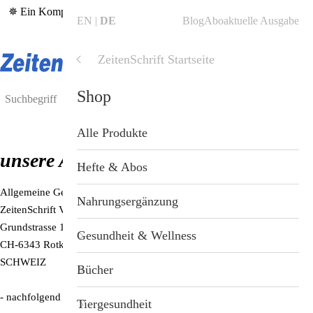
✵ Ein Kompass in bewegten Zeiten – die aktuelle
ZeitenSchrift Nr.
EN
DE
Blog
Abo
aktuelle Ausgabe
126
✵
ZeitenSchrift Startseite
Shop
Shop
Blog
Alle Produkte
unsere AGBs
ZeitenSchrift Startseite
Hefte & Abos
Allgemeine Geschäftsbedingungen
Artikel
Nahrungsergänzung
ZeitenSchrift Verlag GmbH
Grundstrasse 16
Hefte
Gesundheit & Wellness
CH-6343 Rotkreuz
SCHWEIZ
Themen
Bücher
- nachfolgend Anbieter –
Dossiers
Tiergesundheit