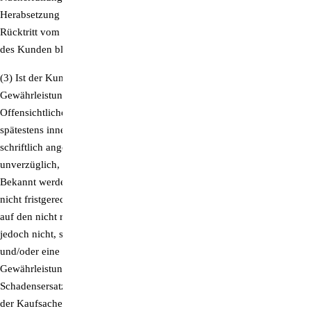
Herabsetzung des Kaufpreises (Minderung) verlangen oder den
Rücktritt vom Vertrag erklären. Eventuelle Schadensersatzansprüche
des Kunden bleiben hiervon unberührt.
(3) Ist der Kunde Unternehmer im Sinne des § 14 BGB gilt für die
Gewährleistungsansprüche des Kunden Folgendes als vereinbart:
Offensichtliche Mängel müssen gegenüber dem Anbieter unverzüglich,
spätestens innerhalb von 14 Kalendertagen nach Lieferung der Ware
schriftlich angezeigt werden, verdeckte Mängel sind ebenfalls
unverzüglich, spätestens innerhalb von 14 Kalendertagen nach deren
Bekannt werden schriftlich anzuzeigen. Erfolgt die Mängelanzeige
nicht fristgerecht, sind die Gewährleistungsrechte des Kunden bezogen
auf den nicht rechtzeitig angezeigten Mangel ausgeschlossen. Das gilt
jedoch nicht, soweit der Anbieter den Mangel arglistig verschwiegen
und/oder eine entsprechende Garantie übernommen hat.
Gewährleistungsansprüche verjähren – außer im Fall von
Schadensersatzansprüchen – innerhalb eines Jahres nach Ablieferung
der Kaufsache an den Unternehmer.