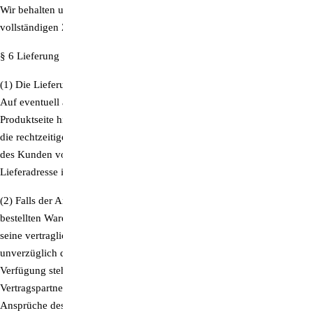
Wir behalten uns das Eigentum an der gelieferten Sache bis zur
vollständigen Zahlung des Kaufpreises vor.
§ 6 Lieferung
(1) Die Lieferung erfolgt innerhalb von 5 Tagen ab Bestellungseingang.
Auf eventuell abweichende Lieferzeiten weisen wir auf der jeweiligen
Produktseite hin. Der Beginn der von uns angegebenen Lieferzeit setzt
die rechtzeitige und ordnungsgemäße Erfüllung der Verpflichtungen
des Kunden voraus, insbesondere die korrekte Angabe der
Lieferadresse im Rahmen der Bestellung.
(2) Falls der Anbieter ohne eigenes Verschulden zur Lieferung der
bestellten Ware nicht in der Lage ist, weil der Lieferant des Anbieters
seine vertraglichen Verpflichtungen nicht erfüllt, wird der Kunde
unverzüglich darüber informiert, dass die bestellte Ware nicht zur
Verfügung steht. Bereits erbrachte Gegenleistungen des
Vertragspartners werden unverzüglich erstattet. Die gesetzlichen
Ansprüche des Kunden bleiben unberührt.