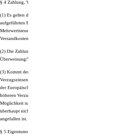
§ 4 Zahlung, Verzug
(1) Es gelten die zum Zeitpunkt der Bestellung auf unserer Website
aufgeführten Preise. Alle Preise gelten inklusive der gesetzlichen
Mehrwertsteuer sowie zuzüglich der jeweils aufgeführten
Versandkosten.
(2) Die Zahlung des Kaufpreises ist möglich per
Überweisung/Vorauskasse sowie auf Rechnung nach Erhalt der Ware.
(3) Kommt der Besteller in Zahlungsverzug, so sind wir berechtigt,
Verzugszinsen in Höhe von 5 Prozentpunkten über dem Basiszinssatz
der Europäischen Zentralbank zu fordern. Für den Fall, dass wir einen
höheren Verzugsschaden geltend machen, hat der Besteller die
Möglichkeit nachzuweisen, dass der geltend gemachte Verzugsschaden
überhaupt nicht oder in zumindest wesentlich niedrigerer Höhe
angefallen ist.
§ 5 Eigentumsvorbehalt