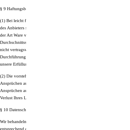
§ 9 Haftungsbegrenzung
(1) Bei leicht fahrlässiger Pflichtverletzung beschränkt sich die Haftung
des Anbieters sowie der Erfüllungsgehilfen des Anbieters auf den nach
der Art Ware vorhersehbaren, vertragstypischen, unmittelbaren
Durchschnittsschaden. Bei leicht fahrlässigen Pflichtverletzungen von
nicht vertragswesentlichen Pflichten, durch deren Verletzung die
Durchführung des Vertrages nicht gefährdet wird, haften wir sowie
unsere Erfüllungsgehilfen nicht.
(2) Die vorstehenden Haftungsbeschränkungen gelten nicht bei
Ansprüchen aus Produkthaftung oder aus Garantie sowie bei
Ansprüchen aufgrund von Körper- und Gesundheitsschäden sowie bei
Verlust Ihres Lebens.
§ 10 Datenschutz
Wir behandeln Ihre personenbezogenen Daten vertraulich und
entsprechend der gesetzlichen Datenschutzvorschriften. Eine