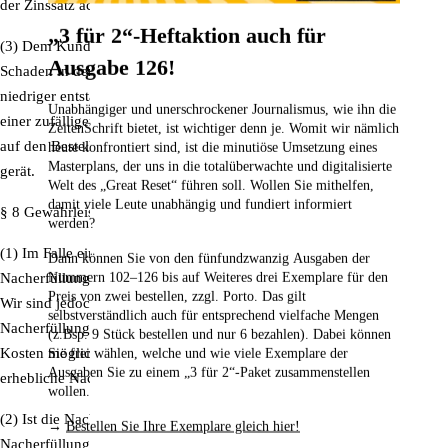
der Zinssatz acht Prozentpunkte über dem Basiszinssatz.
„3 für 2“-Heftaktion auch für
(3) Dem Kunden bleibt seinerseits vorbehalten nachzuweisen, dass ein
Ausgabe 126!
Schaden in der verlangten Höhe nicht oder zumindest wesentlich
niedriger entstanden ist. Die Gefahr eines zufälligen Untergangs oder
Unabhängiger und unerschrockener Journalismus, wie ihn die
einer zufälligen Verschlechterung der Kaufsache geht in dem Zeitpunkt
ZeitenSchrift bietet, ist wichtiger denn je. Womit wir nämlich
auf den Besteller über, in dem dieser in Annahmeoder Schuldnerverzug
heute konfrontiert sind, ist die minutiöse Umsetzung eines
Masterplans, der uns in die totalüberwachte und digitalisierte
gerät.
Welt des „Great Reset“ führen soll. Wollen Sie mithelfen,
damit viele Leute unabhängig und fundiert informiert
§ 8 Gewährleistung
werden?
(1) Im Falle eines Mangels hat der Kunde die Wahl, ob die
Dann können Sie von den fünfundzwanzig Ausgaben der
Nummern 102–126
bis auf Weiteres drei Exemplare für den
Nacherfüllung durch Nachbesserung oder Ersatzlieferung erfolgen soll.
Preis von zwei bestellen,
zzgl. Porto. Das gilt
Wir sind jedoch berechtigt, die vom Besteller gewählte Art der
selbstverständlich auch für entsprechend vielfache Mengen
Nacherfüllung zu verweigern, wenn sie nur mit unverhältnismäßigen
(z.Bsp. 9 Stück bestellen und nur 6 bezahlen). Dabei können
Kosten möglich ist und die andere Art der Nacherfüllung ohne
Sie frei wählen, welche und wie viele Exemplare der
Ausgaben Sie zu einem „3 für 2“-Paket zusammenstellen
erhebliche Nachteile für den Kunden bleibt.
wollen.
(2) Ist die Nacherfüllung fehlgeschlagen oder haben wir die
→
Bestellen Sie Ihre Exemplare gleich hier!
Nacherfüllung insgesamt verweigert, kann der Kunde nach seiner Wahl