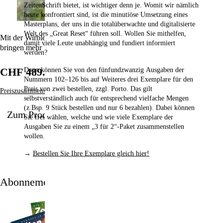
ZeitenSchrift bietet, ist wichtiger denn je. Womit wir nämlich
Supersubstanz DMSO
heute konfrontiert sind, ist die minutiöse Umsetzung eines
Masterplans, der uns in die totalüberwachte und digitalisierte
Welt des „Great Reset“ führen soll. Wollen Sie mithelfen,
Trimilin-Trampoline
Mit der Wirbler-Gartenbrause von Aquadea stärken Sie Pflanzen und
damit viele Leute unabhängig und fundiert informiert
bringen mehr Vitalität in Ihren Garten.
werden?
Zeolith als bpa-Pulver
CHF 489.00
Dann können Sie von den fünfundzwanzig Ausgaben der
Nummern 102–126
bis auf Weiteres drei Exemplare für den
Preis von zwei bestellen,
zzgl. Porto. Das gilt
Preiszusammensetzung
selbstverständlich auch für entsprechend vielfache Mengen
(z.Bsp. 9 Stück bestellen und nur 6 bezahlen). Dabei können
Zum Produkt
Sie frei wählen, welche und wie viele Exemplare der
Ausgaben Sie zu einem „3 für 2“-Paket zusammenstellen
wollen.
→
Bestellen Sie Ihre Exemplare gleich hier!
Abonnement