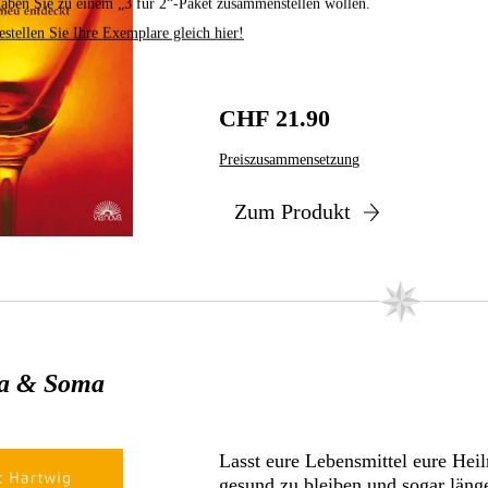
aben Sie zu einem „3 für 2“-Paket zusammenstellen wollen.
estellen Sie Ihre Exemplare gleich hier!
CHF 21.90
Preiszusammensetzung
Zum Produkt
ha & Soma
Lasst eure Lebensmittel eure Heilm
gesund zu bleiben und sogar länge