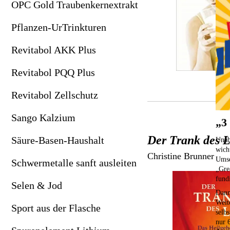
OPC Gold Traubenkernextrakt
Revitabol Zellschutz
Zeolith als bpa-Pulver
Pflanzen-UrTrinkturen
Sango Kalzium
Revitabol AKK Plus
Säure-Basen-Haushalt
Revitabol PQQ Plus
Schwermetalle sanft ausleiten
Revitabol Zellschutz
Selen & Jod
Sango Kalzium
Sport aus der Flasche
„3
Der Trank des 
Säure-Basen-Haushalt
Unab
Spurenelement Lithium
wich
Christine Brunner
Umse
Schwermetalle sanft ausleiten
Wilde Karde-Urtinktur
„Gre
fund
Selen & Jod
Wild-Yams
Dann
Weit
Sport aus der Flasche
selb
nur 