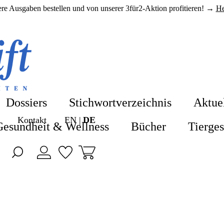
here Ausgaben bestellen und von unserer 3für2-Aktion profitieren! →
He
Shop
Shop
Blog
Alle Produkte
Dossiers
Stichwortverzeichnis
Aktue
ZeitenSchrift 
Kontakt
EN
DE
Hefte & Abos
Gesundheit & Wellness
Bücher
Tierge
Artikel
Nahrungsergä
Hefte
Gesundheit &
Themen
Bücher
Dossiers
Tiergesundhei