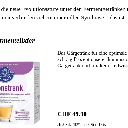
t die neue Evolutionsstufe unter den Fermentgetränken
Stichwortverz
Geschenkidee
men verbinden sich zu einer edlen Symbiose – das ist 
Aktuell
Immunsystems
Abonnement
St. Helia-Pro
rmentelixier
Das Gärgetränk für eine optimale
Spezial-Ange
achtzig Prozent unserer Immunab
Gärgetränk nach uraltem Heilwis
Fundgrube
CHF 49.90
ab 3 Stk. 10%, ab 5 Stk. 15%