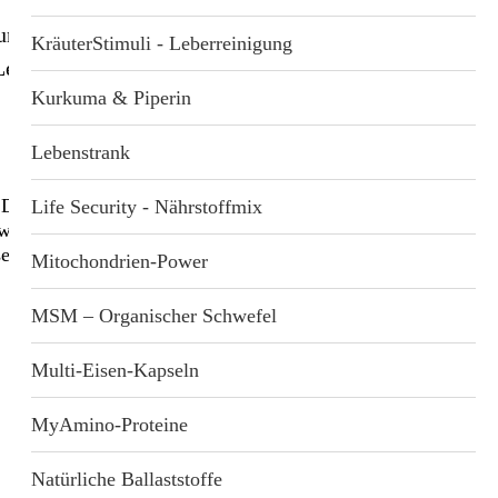
 und lebendigen Lebensmitteln! Über 10 Milliarden
eichnis
n
KräuterStimuli - Leberreinigung
Leben pur für Ihren Körper.
tärkung
Kurkuma & Piperin
dukte
Lebenstrank
 Darmflora – denn die Gesundheit sitzt im Darm, sind doch
bote
Life Security - Nährstoffmix
wehr davon abhängig. Stärken Sie Ihren Darm mit diesem
sen!
Mitochondrien-Power
MSM – Organischer Schwefel
Multi-Eisen-Kapseln
MyAmino-Proteine
Natürliche Ballaststoffe