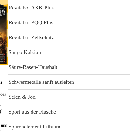
Revitabol AKK Plus
Revitabol PQQ Plus
Revitabol Zellschutz
Sango Kalzium
Säure-Basen-Haushalt
Schwermetalle sanft ausleiten
st
 des
Selen & Jod
aja neu entdeckt“! Lesen Sie hier, wie ein Physiker das Ur-
üsselt hat und warum dieses Wissen uns hilft, bei bester
Sport aus der Flasche
f
n und
Spurenelement Lithium
r