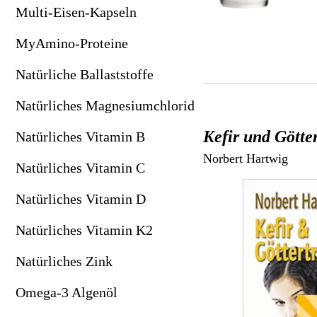
Natürliches Magnesiumchlorid
Lithium (Vitalnahrung für Pflanzen)
Multi-Eisen-Kapseln
Natürliches Vitamin B
MMS & CDL
MyAmino-Proteine
Natürliches Vitamin C
Mohnblütenöl: Schmerzlindernd & entspannend
Natürliche Ballaststoffe
Natürliches Vitamin D
Original Chi-Maschine
Natürliches Magnesiumchlorid
Natürliches Vitamin K2
Prisma-Brillen: Schutz vor Bildschirmstrahlung
Kefir und Götte
Natürliches Vitamin B
Natürliches Zink
Powertube TENS-Geräte
Norbert Hartwig
Natürliches Vitamin C
Omega-3 Algenöl
Skinkeeper Kosmetik
Natürliches Vitamin D
OPC Gold Traubenkernextrakt
Sonnenhell-Mittel für Körper & Geist
Natürliches Vitamin K2
Pflanzen-UrTrinkturen
SpektroChrom-Farbbrillen
Natürliches Zink
Revitabol AKK Plus
Supersubstanz DMSO
Omega-3 Algenöl
Revitabol PQQ Plus
Trimilin-Trampoline