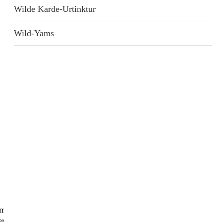
Wilde Karde-Urtinktur
Wild-Yams
ittel sein! Verblüffend, wie einfach es sein kann, langfristig
r zu leben.