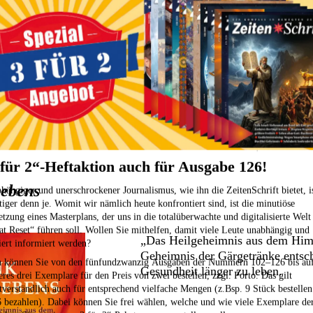
CHF 14.25
CHF 21.90
Preiszusammensetzung
Zum Produkt
 für 2“-Heftaktion auch für Ausgabe 126!
Lebens
hängiger und unerschrockener Journalismus, wie ihn die ZeitenSchrift bietet, i
tiger denn je. Womit wir nämlich heute konfrontiert sind, ist die minutiöse
tzung eines Masterplans, der uns in die totalüberwachte und digitalisierte Welt
at Reset“ führen soll. Wollen Sie mithelfen, damit viele Leute unabhängig und
„Das Heilgeheimnis aus dem Himal
iert informiert werden?
Geheimnis der Gärgetränke entschl
 können Sie von den fünfundzwanzig Ausgaben der Nummern 102–126
bis au
Gesundheit länger zu leben.
eres drei Exemplare für den Preis von zwei bestellen,
zzgl. Porto. Das gilt
stverständlich auch für entsprechend vielfache Mengen (z.Bsp. 9 Stück bestelle
6 bezahlen). Dabei können Sie frei wählen, welche und wie viele Exemplare de