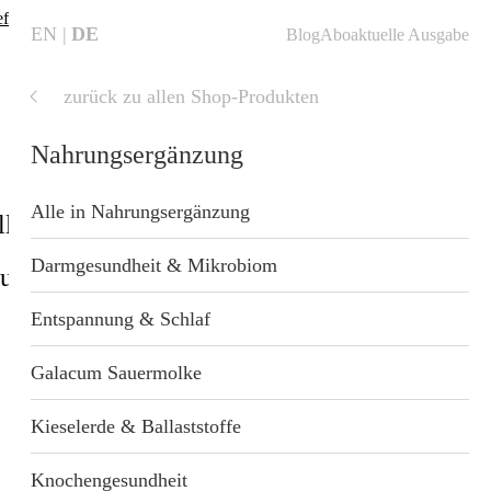
fte finden
❗
EN
DE
Blog
Abo
aktuelle Ausgabe
zurück zu allen Shop-Produkten
aktuelle
Ausgabe
Nahrungsergänzung
Alle in Nahrungsergänzung
ll
Shop
Blog
Startseite
Darmgesundheit & Mikrobiom
sundheit
Geschenkideen
nzung
Entspannung & Schlaf
 Wellness
Galacum Sauermolke
Kieselerde & Ballaststoffe
t
Knochengesundheit