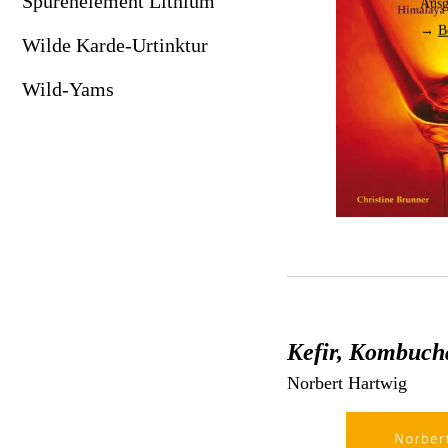
Spurenelement Lithium
Ausg
→
B
Wilde Karde-Urtinktur
Wild-Yams
Kefir, Kombuc
Norbert Hartwig