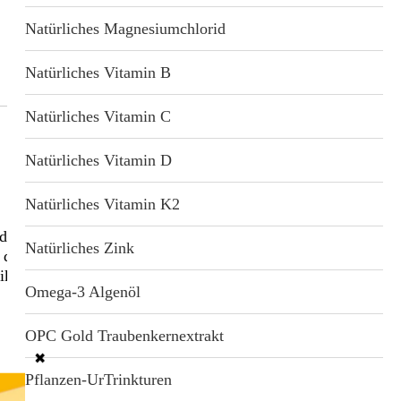
Natürliches Magnesiumchlorid
Natürliches Vitamin B
Natürliches Vitamin C
Natürliches Vitamin D
Natürliches Vitamin K2
kte wie Kefir, Soma oder Met erst so besonders wertvoll.
Natürliches Zink
ch die natürlichen Zusammenhänge zwischen Ernährung,
ikroorganismen.
Omega-3 Algenöl
OPC Gold Traubenkernextrakt
✖
Pflanzen-UrTrinkturen