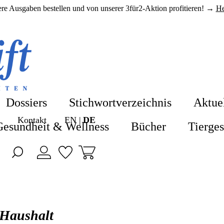
here Ausgaben bestellen und von unserer 3für2-Aktion profitieren! →
He
Shop
Shop
Blog
Alle Produkte
Dossiers
Stichwortverzeichnis
Aktue
ZeitenSchrift 
Kontakt
EN
DE
Hefte & Abos
Gesundheit & Wellness
Bücher
Tierge
Artikel
Nahrungsergä
Hefte
Gesundheit &
Themen
Bücher
Haushalt
Dossiers
Tiergesundhei