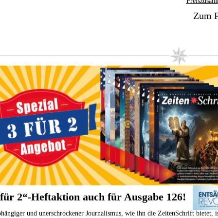
Preiszusam
Zum P
adesalz
Entsä
Hannelor
Dieses basische Badesalz entspannt und verwöhnt
die Haut. Es enthält spurenelementhaltige pflegende
Naturkreiden, naturbelassene Kurort-Mineralien und
Kristallsalze.
 für 2“-Heftaktion auch für Ausgabe 126!
hängiger und unerschrockener Journalismus, wie ihn die ZeitenSchrift bietet, i