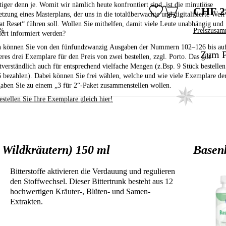
tiger denn je. Womit wir nämlich heute konfrontiert sind, ist die minutiöse
CHF 2
tzung eines Masterplans, der uns in die totalüberwachte und digitalisierte Welt
at Reset“ führen soll. Wollen Sie mithelfen, damit viele Leute unabhängig und
5%
Preiszusam
iert informiert werden?
 können Sie von den fünfundzwanzig Ausgaben der Nummern 102–126
bis au
Zum P
eres drei Exemplare für den Preis von zwei bestellen,
zzgl. Porto. Das gilt
stverständlich auch für entsprechend vielfache Mengen (z.Bsp. 9 Stück bestelle
6 bezahlen). Dabei können Sie frei wählen, welche und wie viele Exemplare de
aben Sie zu einem „3 für 2“-Paket zusammenstellen wollen.
estellen Sie Ihre Exemplare gleich hier!
s Wildkräutern) 150 ml
Basen
Bitterstoffe aktivieren die Verdauung und regulieren
den Stoffwechsel. Dieser Bittertrunk besteht aus 12
hochwertigen Kräuter-, Blüten- und Samen-
Extrakten.