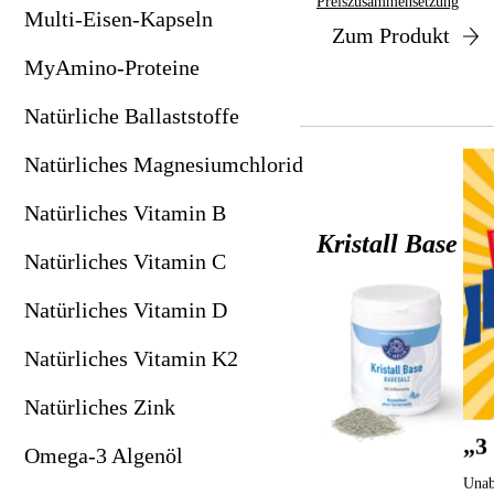
Preiszusammensetzung
Natürliches Magnesiumchlorid
Lithium (Vitalnahrung für Pflanzen)
Multi-Eisen-Kapseln
Zum Produkt
Natürliches Vitamin B
MMS & CDL
MyAmino-Proteine
Natürliches Vitamin C
Mohnblütenöl: Schmerzlindernd & entspannend
Natürliche Ballaststoffe
Natürliches Vitamin D
Original Chi-Maschine
Natürliches Magnesiumchlorid
Natürliches Vitamin K2
Prisma-Brillen: Schutz vor Bildschirmstrahlung
Natürliches Vitamin B
Kristall Base B
Natürliches Zink
Powertube TENS-Geräte
Natürliches Vitamin C
Omega-3 Algenöl
Skinkeeper Kosmetik
Natürliches Vitamin D
OPC Gold Traubenkernextrakt
Sonnenhell-Mittel für Körper & Geist
Natürliches Vitamin K2
Pflanzen-UrTrinkturen
SpektroChrom-Farbbrillen
Natürliches Zink
Revitabol AKK Plus
Supersubstanz DMSO
„3
Omega-3 Algenöl
Revitabol PQQ Plus
Trimilin-Trampoline
Unab