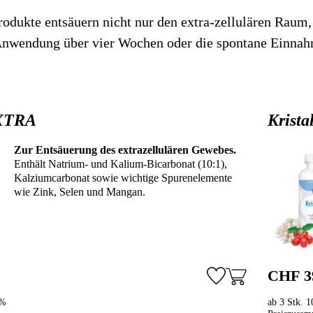
rodukte entsäuern nicht nur den extra-zellulären Raum,
Stichwortverz
Geschenkidee
Anwendung über vier Wochen oder die spontane Einna
Aktuell
Immunsystems
Abonnement
St. Helia-Pro
EXTRA
Krista
Spezial-Ange
Zur Entsäuerung des extrazellulären Gewebes.
Fundgrube
Enthält Natrium- und Kalium-Bicarbonat (10:1),
Kalziumcarbonat sowie wichtige Spurenelemente
wie Zink, Selen und Mangan.
CHF 3
5%
ab 3 Stk. 