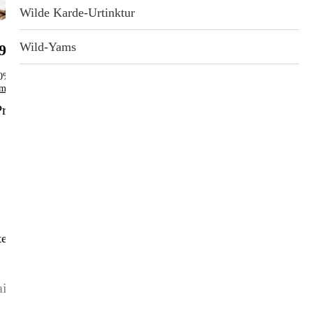
Wilde Karde-Urtinktur
Wild-Yams
9.90
10%, ab 5 Stk. 15%
mensetzung
rodukt
Service
e erhalten und informiert bleiben!
Kontakt
Abonnement
Versandkosten
Werbung