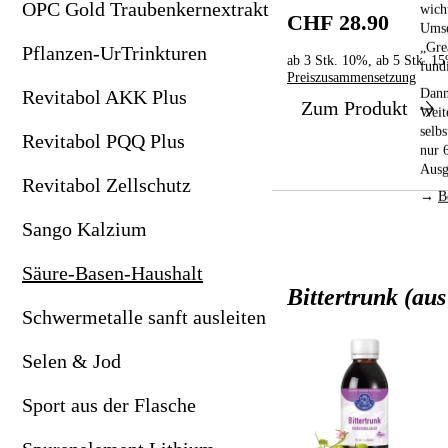
OPC Gold Traubenkernextrakt
wich
CHF 28.90
Revitabol Zellschutz
Zeolith als bpa-Pulver
Umse
„Gre
Pflanzen-UrTrinkturen
ab 3 Stk. 10%, ab 5 Stk. 1
Sango Kalzium
fund
Preiszusammensetzung
Dann
Revitabol AKK Plus
Zum Produkt
Säure-Basen-Haushalt
Weit
selb
Revitabol PQQ Plus
Schwermetalle sanft ausleiten
nur 
Ausg
Revitabol Zellschutz
Selen & Jod
→
B
Sango Kalzium
Sport aus der Flasche
Säure-Basen-Haushalt
Spurenelement Lithium
Bittertrunk (au
Schwermetalle sanft ausleiten
Wilde Karde-Urtinktur
Selen & Jod
Wild-Yams
Sport aus der Flasche