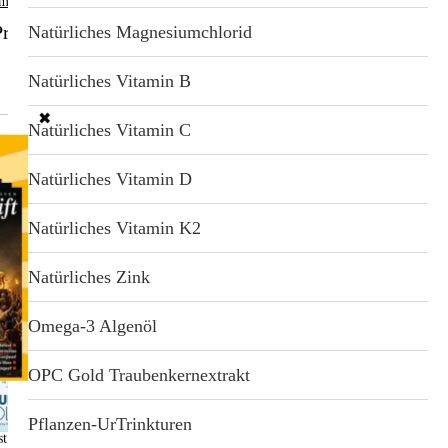
mensetzung
rodukt
Natürliches Magnesiumchlorid
Natürliches Vitamin B
✖
Natürliches Vitamin C
Natürliches Vitamin D
uerungs-Revolution
Natürliches Vitamin K2
e Fischer-Reska
Natürliches Zink
Das umfassende Programm: in 12 Wochen zur
Säure-Basen-Balance – effektiv und dauerhaft.
Omega-3 Algenöl
OPC Gold Traubenkernextrakt
Pflanzen-UrTrinkturen
st