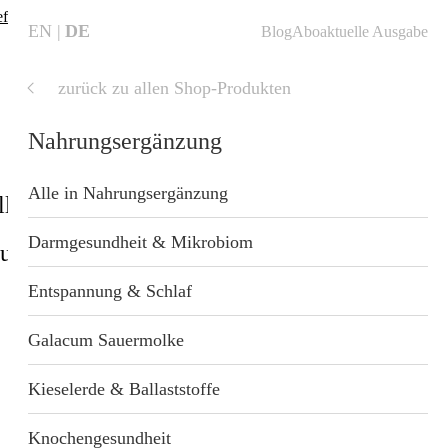
fte finden
❗
EN
DE
Blog
Abo
aktuelle Ausgabe
zurück zu allen Shop-Produkten
aktuelle
Ausgabe
Nahrungsergänzung
Alle in Nahrungsergänzung
ll
Shop
Blog
Startseite
Darmgesundheit & Mikrobiom
sundheit
Geschenkideen
nzung
Entspannung & Schlaf
 Wellness
Galacum Sauermolke
Kieselerde & Ballaststoffe
t
Knochengesundheit