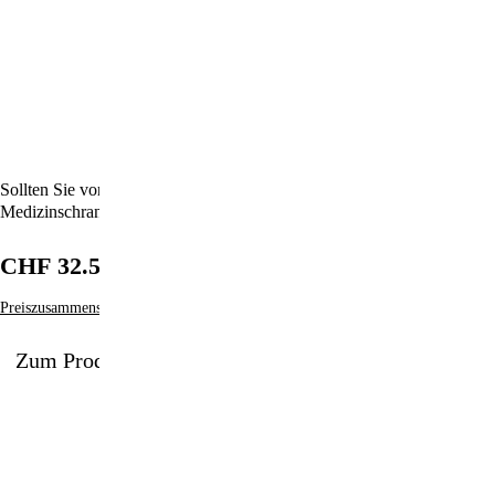
Sollten Sie vorhaben, MMS zu einer Wunderwaffe in Ihrem
Medizinschrank zu machen, dann müssen Sie dieses Buch haben!
CHF 32.50
Preiszusammensetzung
Zum Produkt