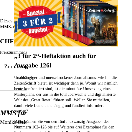
Dieses Buch ist das gegenwärtig umfassendste und informativste
MMS-Werk und bei uns neu erhältlich.
CHF 34.90
Preiszusammensetzung
„3 für 2“-Heftaktion auch für
Ausgabe 126!
Zum Produkt
Unabhängiger und unerschrockener Journalismus, wie ihn die
ZeitenSchrift bietet, ist wichtiger denn je. Womit wir nämlich
heute konfrontiert sind, ist die minutiöse Umsetzung eines
Masterplans, der uns in die totalüberwachte und digitalisierte
Welt des „Great Reset“ führen soll. Wollen Sie mithelfen,
damit viele Leute unabhängig und fundiert informiert
werden?
MMS für Tiere
Monika Rekelhof
Dann können Sie von den fünfundzwanzig Ausgaben der
Nummern 102–126
bis auf Weiteres drei Exemplare für den