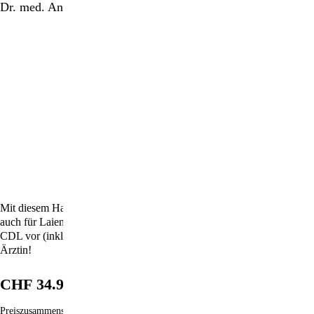
Dr. med. Antje Oswald
Mit diesem Handbuch liegt nun erstmals eine professionelle und doch
auch für Laien leicht verständliche Anleitung zur Handhabung von
CDL vor (inkl. Corona-Kapitel) – geschrieben von einer deutschen
Ärztin!
CHF 34.90
Preiszusammensetzung