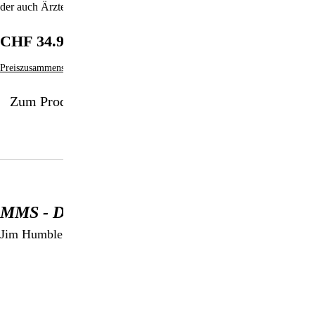
der auch Ärzte, Patienten und Anwender zu Wort kommen.
CHF 34.90
Preiszusammensetzung
Zum Produkt
MMS - Der Durchbruch
Jim Humble