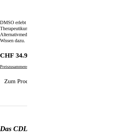
DMSO erlebt derzeit ein Comeback als frei zugängliches
Therapeutikum, nachdem es viele Jahre von Fachleuten und
Alternativmedizinern gehütet wurde. Dieses Buch enthält umfassendes
Wissen dazu.
CHF 34.90
Preiszusammensetzung
Zum Produkt
Das CDL-Handbuch