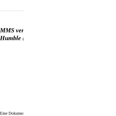
MMS verstehen - Gespräche mit Jim
Humble (DVD)
Eine Dokumentation über MMS und sein Entdecker Jim Humble, in