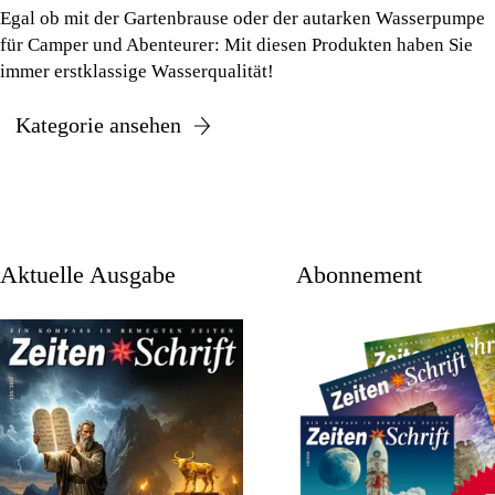
Egal ob mit der Gartenbrause oder der autarken Wasserpumpe
Revitabol Zellschutz
Zeolith als bpa-Pulver
für Camper und Abenteurer: Mit diesen Produkten haben Sie
immer erstklassige Wasserqualität!
Sango Kalzium
Säure-Basen-Haushalt
Kategorie ansehen
Schwermetalle sanft ausleiten
Selen & Jod
Sport aus der Flasche
aktuelle Ausgabe
Abonnement
Spurenelement Lithium
Wilde Karde-Urtinktur
Wild-Yams