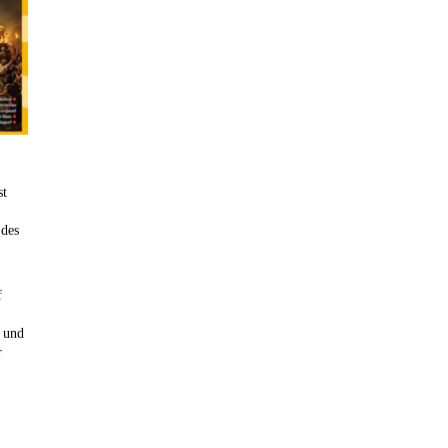
garantieren eine zweistufige Reinigung mit Aktivkohleblock
lnahrung für Pflanzen)
und Hohlfasermembran für höchste Wasserreinheit.
Kategorie ansehen
: Schmerzlindernd & entspannend
Maschine
st
n: Schutz vor Bildschirmstrahlung
 des
NS-Geräte
f
osmetik
n und
r
ttel für Körper & Geist
Farbbrillen