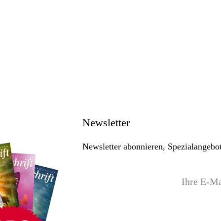
Supersubsta
Trimilin-Tram
Zeolith als bp
Newsletter
Newsletter abonnieren, Spezialangebot