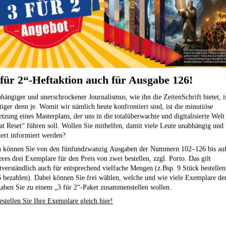
Lichtkristall-Wirbelkammern zaubern Schwingungen von
Lithium (Vita
Natur und Kosmos in Ihr Dusch- oder Badewasser.
MMS & CDL
Kategorie ansehen
Mohnblütenöl
 für 2“-Heftaktion auch für Ausgabe 126!
Original Chi-
hängiger und unerschrockener Journalismus, wie ihn die ZeitenSchrift bietet, i
tiger denn je. Womit wir nämlich heute konfrontiert sind, ist die minutiöse
Prisma-Brille
tzung eines Masterplans, der uns in die totalüberwachte und digitalisierte Welt
at Reset“ führen soll. Wollen Sie mithelfen, damit viele Leute unabhängig und
iert informiert werden?
Powertube TE
 können Sie von den fünfundzwanzig Ausgaben der Nummern 102–126
bis au
eres drei Exemplare für den Preis von zwei bestellen,
zzgl. Porto. Das gilt
Skinkeeper K
stverständlich auch für entsprechend vielfache Mengen (z.Bsp. 9 Stück bestelle
6 bezahlen). Dabei können Sie frei wählen, welche und wie viele Exemplare de
aben Sie zu einem „3 für 2“-Paket zusammenstellen wollen.
Sonnenhell-Mi
estellen Sie Ihre Exemplare gleich hier!
SpektroChrom-