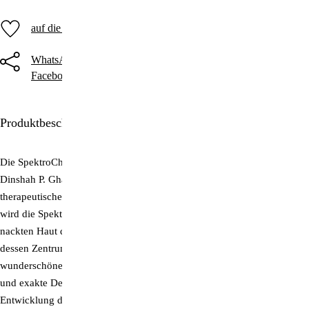
auf die Merkliste
WhatsApp
Threema
Telegram
Facebook
Twitter
E-Mail
Produktbeschreibung
Die SpektroChrom-Methode wurde von dem indischen Forscher
Dinshah P. Ghadiali entwickelt. Dinshah war ein Pionier in der
therapeutischen Anwendung von farbigem Licht. Im klassischen Sinn
wird die SpektroChrom-Methode über die großflächige Bestrahlung der
nackten Haut durchgeführt. SpektroChrom ist aber auch ein System, in
dessen Zentrum der SpektroChrom-Farbkreis mit seinem
wunderschönen Farben-Dutzend steht. Diese überlegene Anordnung
und exakte Definition der Farben war auch die Grundlage für die
Entwicklung der SpektroChrom-Farbbrillen. Diese sind einfach