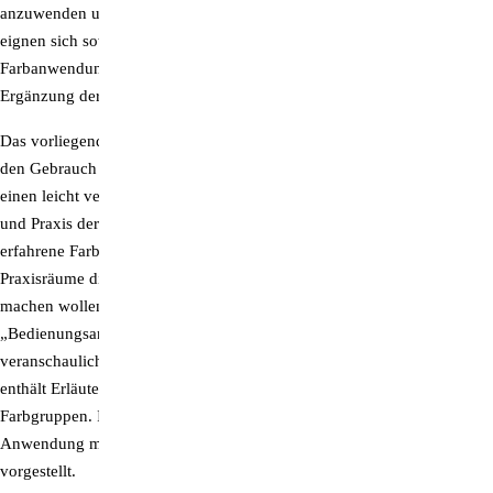
anzuwenden und können praktisch überall zum Einsatz kommen. Sie
eignen sich sowohl als eigenständige Therapieform der
Farbanwendung über die Augen, sind aber auch die optimale
Ergänzung der klassischen SpektroChrom-Methode.
Das vorliegende Buch, als Schmuckband-Ausgabe, ist ein Leitfaden für
den Gebrauch dieser Farbbrillen. Es eignet sich ideal für Einsteiger, die
einen leicht verständlichen Einblick in die zugrunde liegende Theorie
und Praxis der SpektroChrom-Methode erhalten wollen. Aber auch
erfahrene Farbtherapeuten, die ihren Klienten auch außerhalb ihrer
Praxisräume die wunderbaren Wirkungen der Farben zugänglich
machen wollen, kommen hier auf ihre Kosten: Neben der
„Bedienungsanleitung“ für die SpektroChrom-Farbbrillen
veranschaulicht es den SpektroChrom-Farbkreis nach Dinshah und
enthält Erläuterungen zu den Wirkungen der einzelnen Farben und
Farbgruppen. Im Anhang werden Möglichkeiten der kombinierten
Anwendung mit Farbmusik und psychoakustischen Techniken
vorgestellt.