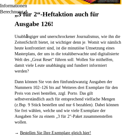
Informationen für den Standardversand, zur Lieferung und zur
Berechnung der Lieferfrist finden Sie
hier
.
„3 für 2“-Heftaktion auch für
Ausgabe 126!
Unsere beliebtesten Produkte
Unabhängiger und unerschrockener Journalismus, wie ihn die
ZeitenSchrift bietet, ist wichtiger denn je. Womit wir nämlich
heute konfrontiert sind, ist die minutiöse Umsetzung eines
Masterplans, der uns in die totalüberwachte und digitalisierte
Welt des „Great Reset“ führen soll. Wollen Sie mithelfen,
damit viele Leute unabhängig und fundiert informiert
werden?
Dann können Sie von den fünfundzwanzig Ausgaben der
Nummern 102–126
bis auf Weiteres drei Exemplare für den
Preis von zwei bestellen,
zzgl. Porto. Das gilt
selbstverständlich auch für entsprechend vielfache Mengen
(z.Bsp. 9 Stück bestellen und nur 6 bezahlen). Dabei können
Sie frei wählen, welche und wie viele Exemplare der
Ausgaben Sie zu einem „3 für 2“-Paket zusammenstellen
wollen.
→
Bestellen Sie Ihre Exemplare gleich hier!