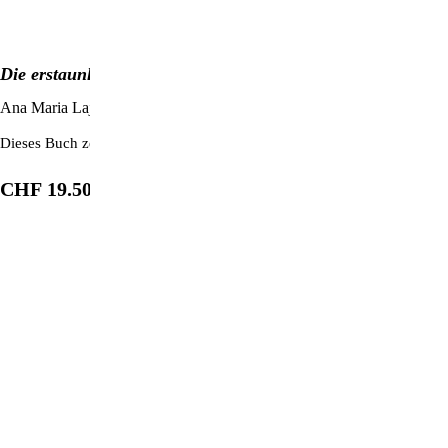
Die erstaunliche Wirkung von Magnesium
Ana Maria Lajusticia Bergasa
Dieses Buch zeigt auf, wie man Arthrose und Osteoporose einfach mi
CHF 19.50