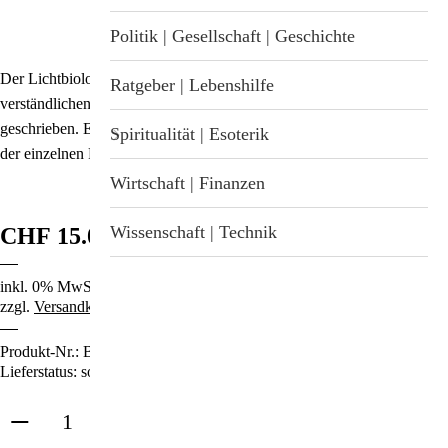
Stichwortverzeichnis
Geschenkideen
Politik | Gesellschaft | Geschichte
Aktuell
Der Lichtbiologie-Experte hat einen praktischen und leicht
Immunsystemstärkung
Ratgeber | Lebenshilfe
verständlichen Leitfaden für den Gebrauch der Therapie-Farbbrillen
Abonnement
geschrieben. Er enthält umfangreiche Erläuterungen zu den Wirkungen
St. Helia-Produkte
Spiritualität | Esoterik
der einzelnen Farben und Farbgruppen.
Spezial-Angebote
Wirtschaft | Finanzen
Fundgrube
Wissenschaft | Technik
CHF 15.00
inkl. 0% MwSt.
zzgl.
Versandkosten
Produkt-Nr.:
B-3635
Lieferstatus: sofort lieferbar
in den Warenkorb