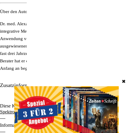
Über den Autor:
Dr. med. Alexander Wunsch ist Arzt in Heidelberg. Sein Interesse für
integrative Medizin hat ihn vor über 25 Jahren zu der therapeutischen
Anwendung von Farben, Tönen und Schwingungen geführt. Er gilt als
ausgewiesener Kenner der SpektroChrom-Methode, mit der er sich seit
fast drei Jahrzehnten intensiv beschäftigt. Als wissenschaftlicher
Berater hat er die Entwicklung der SpektroChrom-Farbbrillen von
Anfang an begleitet.
✖
Zusatzinformationen/Details
Diese Kategorien durchstöbern:
Gesundheit | Ernährung
SpektroChrom-Farbbrillen
Gesundheit & Wellness
Bücher
Informationen zu den Zahlungsoptionen finden Sie
hier
.