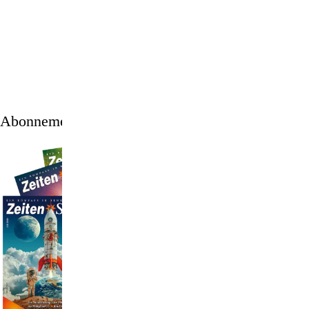
1
/
12
Abonnement