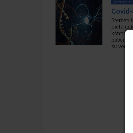
ZEITENSCHRIF
Covid-
Sterben 
nicht dek
können? 
haben, d
zu verbi