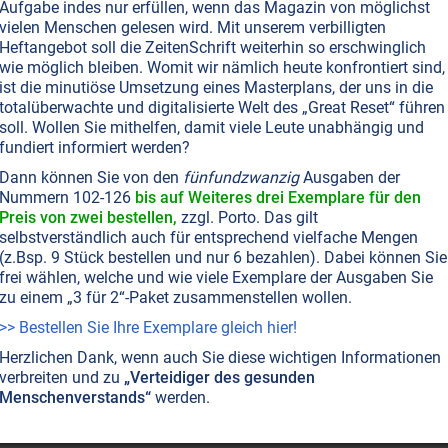
Aufgabe indes nur erfüllen, wenn das Magazin von möglichst
vielen Menschen gelesen wird. Mit unserem verbilligten
Heftangebot soll die ZeitenSchrift weiterhin so erschwinglich
wie möglich bleiben. Womit wir nämlich heute konfrontiert sind,
ist die minutiöse Umsetzung eines Masterplans, der uns in die
totalüberwachte und digitalisierte Welt des „Great Reset“ führen
soll. Wollen Sie mithelfen, damit viele Leute unabhängig und
fundiert informiert werden?
Dann können Sie von den
fünfundzwanzig
Ausgaben der
Nummern 102-126
bis auf Weiteres drei Exemplare für den
Preis von zwei bestellen,
zzgl. Porto. Das gilt
selbstverständlich auch für entsprechend vielfache Mengen
(z.Bsp. 9 Stück bestellen und nur 6 bezahlen). Dabei können Sie
frei wählen, welche und wie viele Exemplare der Ausgaben Sie
zu einem „3 für 2“-Paket zusammenstellen wollen.
>> Bestellen Sie Ihre Exemplare gleich hier!
Herzlichen Dank, wenn auch Sie diese wichtigen Informationen
verbreiten und zu
„Verteidiger des gesunden
Menschenverstands“
werden.