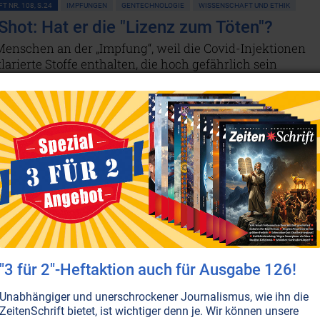
T NR. 108, S.24
IMPFUNGEN
GENTECHNOLOGIE
WISSENSCHAFT UND ETHIK
Shot: Hat er die "Lizenz zum Töten"?
Menschen an der „Impfung“, weil die Covid-Injektionen
larierte Stoffe enthalten, die hoch gefährlich sein
Und mischt man sie womöglich bei, weil sie das Potenzia
en menschlichen Körper mit einer globalen Daten-Cloud
nden?
Weiterlesen...
"3 für 2"-Heftaktion auch für Ausgabe 126!
Unabhängiger und unerschrockener Journalismus, wie ihn die
ZeitenSchrift bietet, ist wichtiger denn je. Wir können unsere