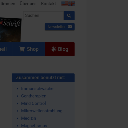
stimmen
Über uns
Kontakt
Newsletter
ell
Shop
Blog
Zusammen benutzt mit:
Immunschwäche
Gentherapien
Mind Control
Mikrowellenstrahlung
Medizin
Magnetismus