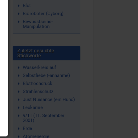
Blut
Bioroboter (Cyborg)
Bewusstseins-
Manipulation
Zuletzt gesuchte
Stichworte
Wasserkreislauf
Selbstliebe (-annahme)
Bluthochdruck
Strahlenschutz
Just Nuisance (ein Hund)
Leukämie
9/11 (11. September
2001)
Erde
Atomenergie