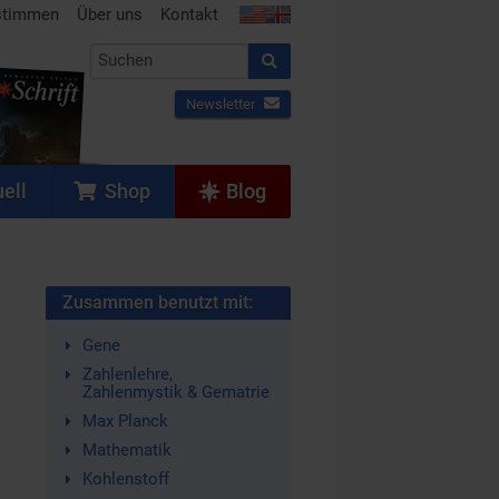
stimmen
Über uns
Kontakt
Newsletter
ell
Shop
Blog
Zusammen benutzt mit:
Gene
Zahlenlehre,
Zahlenmystik & Gematrie
Max Planck
Mathematik
Kohlenstoff