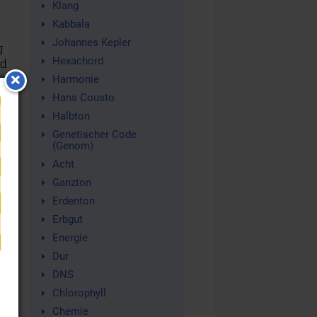
Klang
Kabbala
Johannes Kepler
g
Hexachord
ed
Harmonie
Hans Cousto
Halbton
Genetischer Code
(Genom)
Acht
Ganzton
Erdenton
Erbgut
Energie
Dur
DNS
Chlorophyll
Chemie