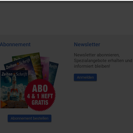
Abonnement
Newsletter
Newsletter abonnieren,
Spezialangebote erhalten und
informiert bleiben!
Anmelden
Abonnement bestellen