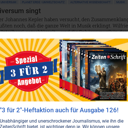
UNIVERSUM
PLANET ERDE • UMWELTSCHUTZ
ALTERNATIVE WISSENSCHAFT
MUSIK
iversum singt
der Johannes Kepler haben versucht, den Zusammenklan
ußten noch, daß die ganze Welt in Musik erklingt. Wilfri
‘Unteilbare’, entschlüsselt – und die Sphärenmusik in den
 vergriffen. Dieser Artikel wurde jedoch mittlerweile im
gt!
NICHT ONLINE VERFÜGBAR
"3 für 2"-Heftaktion auch für Ausgabe 126!
Unabhängiger und unerschrockener Journalismus, wie ihn die
ZeitenSchrift bietet, ist wichtiger denn je. Wir können unsere