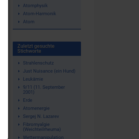
Atomphysik
Atom-Harmonik
Atom
Zuletzt gesuchte
Stichworte
Strahlenschutz
Just Nuisance (ein Hund)
Leukämie
9/11 (11. September
2001)
Erde
Atomenergie
Sergej N. Lazarev
Fibromyalgie
(Weichteilrheuma)
Wettermanipulation