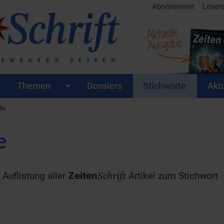
Abonnement
Leser
Aktuelle
Ausgabe
Themen
Dossiers
Stichworte
Aktu
lle
e
Schrift
 Auflistung aller
Zeiten
Artikel zum Stichwort