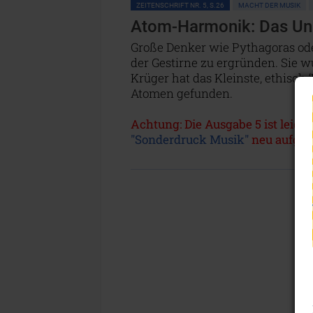
ZEITENSCHRIFT NR. 5, S.26
MACHT DER MUSIK
Atom-Harmonik: Das Un
Große Denker wie Pythagoras o
der Gestirne zu ergründen. Sie w
Krüger hat das Kleinste, ethisch 
Atomen gefunden.
Achtung: Die Ausgabe 5 ist leider
"Sonderdruck Musik"
neu aufgele