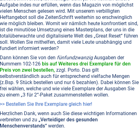
Aufgabe indes nur erfüllen, wenn das Magazin von möglichst
vielen Menschen gelesen wird. Mit unserem verbilligten
Heftangebot soll die ZeitenSchrift weiterhin so erschwinglich
wie möglich bleiben. Womit wir nämlich heute konfrontiert sind,
ist die minutiöse Umsetzung eines Masterplans, der uns in die
totalüberwachte und digitalisierte Welt des „Great Reset“ führen
soll. Wollen Sie mithelfen, damit viele Leute unabhängig und
fundiert informiert werden?
Dann können Sie von den
fünfundzwanzig
Ausgaben der
Nummern 102-126
bis auf Weiteres drei Exemplare für den
Preis von zwei bestellen,
zzgl. Porto. Das gilt
selbstverständlich auch für entsprechend vielfache Mengen
(z.Bsp. 9 Stück bestellen und nur 6 bezahlen). Dabei können Sie
frei wählen, welche und wie viele Exemplare der Ausgaben Sie
zu einem „3 für 2“-Paket zusammenstellen wollen.
>> Bestellen Sie Ihre Exemplare gleich hier!
Herzlichen Dank, wenn auch Sie diese wichtigen Informationen
verbreiten und zu
„Verteidiger des gesunden
Menschenverstands“
werden.