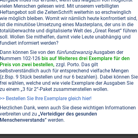
iversum singt
vielen Menschen gelesen wird. Mit unserem verbilligten
der Johannes Kepler haben versucht, den Zusammenklan
Heftangebot soll die ZeitenSchrift weiterhin so erschwinglich
ußten noch, daß die ganze Welt in Musik erklingt. Wilfri
wie möglich bleiben. Womit wir nämlich heute konfrontiert sind,
‘Unteilbare’, entschlüsselt – und die Sphärenmusik in den
ist die minutiöse Umsetzung eines Masterplans, der uns in die
totalüberwachte und digitalisierte Welt des „Great Reset“ führen
soll. Wollen Sie mithelfen, damit viele Leute unabhängig und
fundiert informiert werden?
 vergriffen. Dieser Artikel wurde jedoch mittlerweile im
gt!
Dann können Sie von den
fünfundzwanzig
Ausgaben der
NICHT ONLINE VERFÜGBAR
Nummern 102-126
bis auf Weiteres drei Exemplare für den
Preis von zwei bestellen,
zzgl. Porto. Das gilt
selbstverständlich auch für entsprechend vielfache Mengen
(z.Bsp. 9 Stück bestellen und nur 6 bezahlen). Dabei können Sie
frei wählen, welche und wie viele Exemplare der Ausgaben Sie
zu einem „3 für 2“-Paket zusammenstellen wollen.
>> Bestellen Sie Ihre Exemplare gleich hier!
Herzlichen Dank, wenn auch Sie diese wichtigen Informationen
verbreiten und zu
„Verteidiger des gesunden
Menschenverstands“
werden.