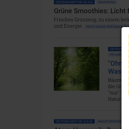
ZEITENSCHRIFT NR. 69, S.4
ERNÄHRUNG
Grüne Smoothies: Licht f
Frisches Grünzeug, zu einem leck
und Energie.
NICHT ONLINE VERFÜGBAR
ZEITENSCHRIF
PFLANZEN • 
"Ohne 
Wasser
Bäume bil
die Grund
"nur" Sau
Naturwis
ZEITENSCHRIFT NR. 5, S.26
MACHT DER MUSIK