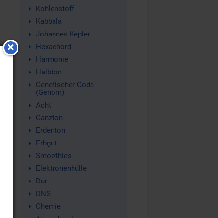
Kohlenstoff
Kabbala
Johannes Kepler
Hexachord
Harmonie
Halbton
Genetischer Code
(Genom)
Acht
Ganzton
Erdenton
Erbgut
s
Smoothies
Elektronenhülle
Dur
DNS
Chemie