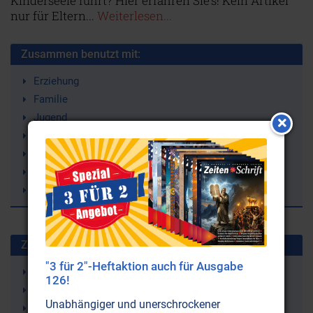
Kinderseele führt? Hier erfahren Sie‘s! Kein Artikel
nur für Eltern...
Weiterlesen...
Zusammen benutzt mit:
Erziehung
Familie
Jugend
Kinderliteratur
Märchen
Psychologie
Spiritualität
Zuletzt gesuchte Stichworte
"3 für 2"-Heftaktion auch für Ausgabe
Lithium
126!
Alzheimer-Krankheit
Unabhängiger und unerschrockener
HAARP