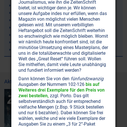
Journalismus, wie ihn die ZeitenSchrift
Kolloidales Silber
bietet, ist wichtiger denn je. Wir können
Arthrose
unsere Aufgabe indes nur erfüllen, wenn das
Magazin von möglichst vielen Menschen
Lunge
gelesen wird. Mit unserem verbilligten
Zehn Gebote
Heftangebot soll die ZeitenSchrift weiterhin
Freimaurerei
so erschwinglich wie möglich bleiben. Womit
wir nämlich heute konfrontiert sind, ist die
Krankheit
minutiöse Umsetzung eines Masterplans, der
Hamerscher Herd
uns in die totalüberwachte und digitalisierte
Welt des „Great Reset“ führen soll. Wollen
Sie mithelfen, damit viele Leute unabhängig
und fundiert informiert werden?
Dann können Sie von den
fünfundzwanzig
Aktuelle Ausgabe
Ausgaben der Nummern 102-126
bis auf
Weiteres drei Exemplare für den Preis von
zwei bestellen,
zzgl. Porto. Das gilt
selbstverständlich auch für entsprechend
vielfache Mengen (z.Bsp. 9 Stück bestellen
und nur 6 bezahlen). Dabei können Sie frei
wählen, welche und wie viele Exemplare der
Ausgaben Sie zu einem „3 für 2“-Paket