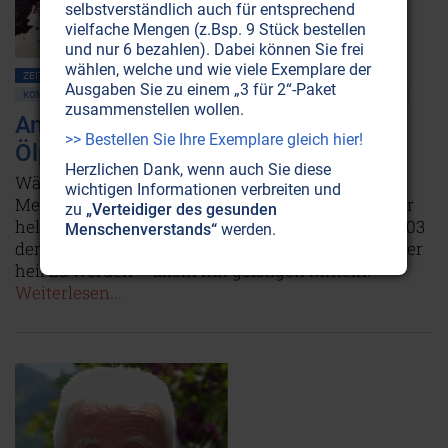
selbstverständlich auch für entsprechend
vielfache Mengen (z.Bsp. 9 Stück bestellen
und nur 6 bezahlen). Dabei können Sie frei
wählen, welche und wie viele Exemplare der
ZEITENSCHRIFT NR. 66, S.70
GEBET • MEDITATION
Ausgaben Sie zu einem „3 für 2“-Paket
KOMMUNIKATION MIT DER NATUR
PLANET ERDE • UMWELTSCHUTZ
MEERE
zusammenstellen wollen.
Anton Styger: Das Meer von einer
>> Bestellen Sie Ihre Exemplare gleich hier!
Ölpest heilen
Herzlichen Dank, wenn auch Sie diese
Während derzeit die Ölkatastrophe im Golf von
wichtigen Informationen verbreiten und
Mexiko die Gemüter der Völker bewegt, erzählt der
zu
„Verteidiger des gesunden
hellsichtige Anton Styger hier, wie er im Jahre 2003
Menschenverstands“
werden.
der geschundenen Nordküste Spaniens half, wieder
heil zu werden – allein mit geistigen Mitteln!
Weiterlesen...