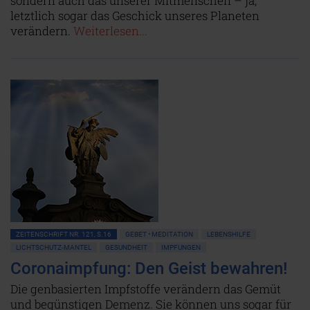
sondern auch das unserer Mitmenschen – ja,
letztlich sogar das Geschick unseres Planeten
verändern.
Weiterlesen...
ZEITENSCHRIFT NR. 121, S.16
GEBET • MEDITATION
LEBENSHILFE
LICHTSCHUTZ-MANTEL
GESUNDHEIT
IMPFUNGEN
Coronaimpfung: Den Geist bewahren!
Die genbasierten Impfstoffe verändern das Gemüt
und begünstigen Demenz. Sie können uns sogar für