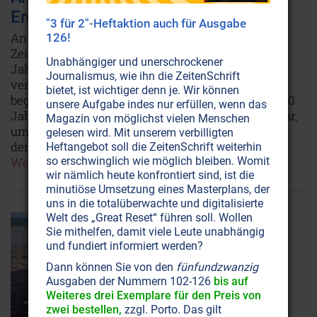
Erdvergangenheit 1/2
"3 für 2"-Heftaktion auch für Ausgabe
Anton Styger, den Sie als „Geister-Erlöser“ aus der
126!
ZeitenSchrift 63 kennen, machte vor wenigen
Unabhängiger und unerschrockener
Jahren eine Art Zeitreise zurück in die
Journalismus, wie ihn die ZeitenSchrift
verschiedenen Epochen der Erdgeschichte. Er
bietet, ist wichtiger denn je. Wir können
begleitete dabei einen jungen Mann, der vor 36'000
unsere Aufgabe indes nur erfüllen, wenn das
Jahren als „Wächtergeist“ zur Erde gekommen war,
Magazin von möglichst vielen Menschen
um in zahllosen Verkörperungen segensreich für
gelesen wird. Mit unserem verbilligten
den Fortschritt der Menschheit zu wirken.
Heftangebot soll die ZeitenSchrift weiterhin
Weiterlesen...
so erschwinglich wie möglich bleiben. Womit
wir nämlich heute konfrontiert sind, ist die
minutiöse Umsetzung eines Masterplans, der
uns in die totalüberwachte und digitalisierte
Welt des „Great Reset“ führen soll. Wollen
Sie mithelfen, damit viele Leute unabhängig
und fundiert informiert werden?
Dann können Sie von den
fünfundzwanzig
Ausgaben der Nummern 102-126
bis auf
Weiteres drei Exemplare für den Preis von
zwei bestellen,
zzgl. Porto. Das gilt