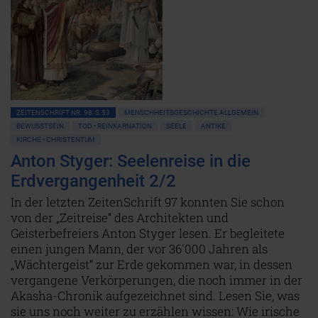
ZEITENSCHRIFT NR. 98, S.53
MENSCHHEITSGESCHICHTE ALLGEMEIN
BEWUSSTSEIN
TOD • REINKARNATION
SEELE
ANTIKE
KIRCHE • CHRISTENTUM
Anton Styger: Seelenreise in die
Erdvergangenheit 2/2
In der letzten ZeitenSchrift 97 konnten Sie schon
von der „Zeitreise“ des Architekten und
Geisterbefreiers Anton Styger lesen. Er begleitete
einen jungen Mann, der vor 36'000 Jahren als
„Wächtergeist“ zur Erde gekommen war, in dessen
vergangene Verkörperungen, die noch immer in der
Akasha-Chronik aufgezeichnet sind. Lesen Sie, was
sie uns noch weiter zu erzählen wissen: Wie irische