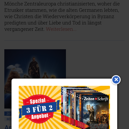
Mönche Zentraleuropa christianisierten, woher die
Etrusker stammen, wie die alten Germanen lebten,
wie Christen die Wiederverkörperung in Byzanz
predigten und über Liebe und Tod in längst
vergangener Zeit.
Weiterlesen...
ZEITENSCHRIFT NR. 97, S.50
MENSCHHEITSGESCHICHTE ALLGEMEIN
BEWUSSTSEIN
TOD • REINKARNATION
SEELE
ANTIKE
Anton Styger: Seelenreise in die