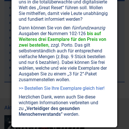
uns in die totalüberwachte und digitalisierte
Welt des „Great Reset“ führen soll. Wollen
Strahlenschutz
Sie mithelfen, damit viele Leute unabhängig
Just Nuisance (ein Hund)
und fundiert informiert werden?
Leukämie
Dann können Sie von den
fünfundzwanzig
9/11 (11. September 2001)
Ausgaben der Nummern 102-126
bis auf
Erde
Weiteres drei Exemplare für den Preis von
zwei bestellen,
zzgl. Porto. Das gilt
Atomenergie
selbstverständlich auch für entsprechend
Sergej N. Lazarev
vielfache Mengen (z.Bsp. 9 Stück bestellen
Fibromyalgie (Weichteilrheuma)
und nur 6 bezahlen). Dabei können Sie frei
Wettermanipulation (Geoengineering)
wählen, welche und wie viele Exemplare der
Ausgaben Sie zu einem „3 für 2“-Paket
Lithium
zusammenstellen wollen.
>> Bestellen Sie Ihre Exemplare gleich hier!
Herzlichen Dank, wenn auch Sie diese
wichtigen Informationen verbreiten und
Aktuelle Ausgabe
zu
„Verteidiger des gesunden
Menschenverstands“
werden.