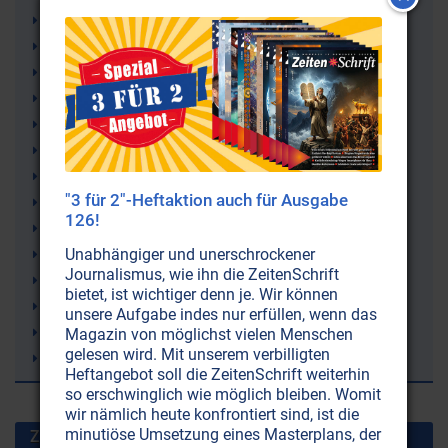
Menschheit
Kulturen
Altertum
Juden
Judaismus (Judentum)
Jesus Christus
Jerusalem
"3 für 2"-Heftaktion auch für Ausgabe
Israel
126!
Weltgeschichte
Chasaren
Unabhängiger und unerschrockener
Journalismus, wie ihn die ZeitenSchrift
Bibel (biblisch)
bietet, ist wichtiger denn je. Wir können
Aschkenasen
unsere Aufgabe indes nur erfüllen, wenn das
Armageddon
Magazin von möglichst vielen Menschen
gelesen wird. Mit unserem verbilligten
Antike
Heftangebot soll die ZeitenSchrift weiterhin
so erschwinglich wie möglich bleiben. Womit
wir nämlich heute konfrontiert sind, ist die
minutiöse Umsetzung eines Masterplans, der
Zuletzt gesuchte Stichworte