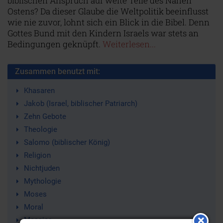
biblischen Anspruch auf weite Teile des Nahen
Ostens? Da dieser Glaube die Weltpolitik beeinflusst
wie nie zuvor, lohnt sich ein Blick in die Bibel. Denn
Gottes Bund mit den Kindern Israels war stets an
Bedingungen geknüpft.
Weiterlesen...
Zusammen benutzt mit:
Khasaren
Jakob (Israel, biblischer Patriarch)
Zehn Gebote
Theologie
Salomo (biblischer König)
Religion
Nichtjuden
Mythologie
Moses
Moral
Messias