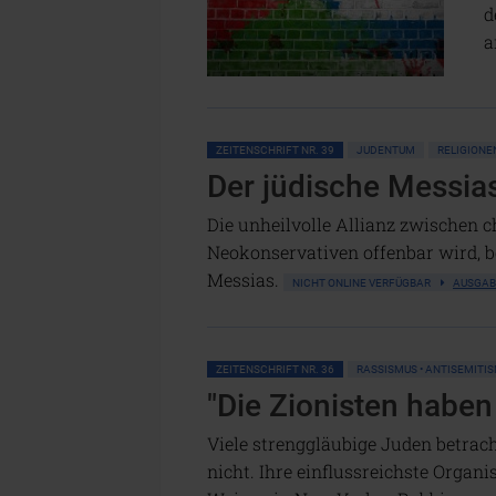
d
a
ZEITENSCHRIFT NR. 39
JUDENTUM
RELIGIONE
Der jüdische Messia
Die unheilvolle Allianz zwischen c
Neokonservativen offenbar wird, be
Messias.
NICHT ONLINE VERFÜGBAR
AUSGAB
ZEITENSCHRIFT NR. 36
RASSISMUS • ANTISEMITI
"Die Zionisten haben
Viele strenggläubige Juden betrac
nicht. Ihre einflussreichste Organi