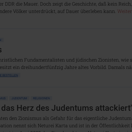
er DDR die Mauer. Doch zeigt die Geschichte, daß kein Reich,
ndere Völker unterdrückt, auf Dauer überleben kann.
Weiter
N
s
hristlichen Fundamentalisten und jüdischen Zionisten, wie s
sitzt ein dreihundertfünfzig Jahre altes Vorbild. Damals nä
E BESTELLEN
SMUS
JUDENTUM
RELIGIONEN
 das Herz des Judentums attackiert
hten den Zionismus als Gefahr für das eigentliche Judentum
sation nennt sich Neturei Karta und ist in der Öffentlichkei