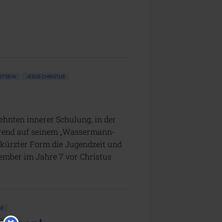
TSEIN
JESUS CHRISTUS
hnten innerer Schulung, in der
erend auf seinem „Wassermann-
ekürzter Form die Jugendzeit und
tember im Jahre 7 vor Christus
UM