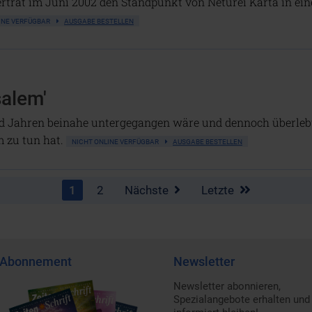
ertrat im Juni 2002 den Standpunkt von Neturei Karta in ei
LINE VERFÜGBAR
AUSGABE BESTELLEN
alem'
 Jahren beinahe untergegangen wäre und dennoch überlebt 
 zu tun hat.
NICHT ONLINE VERFÜGBAR
AUSGABE BESTELLEN
1
2
Nächste
Letzte
Abonnement
Newsletter
Newsletter abonnieren,
Spezialangebote erhalten und