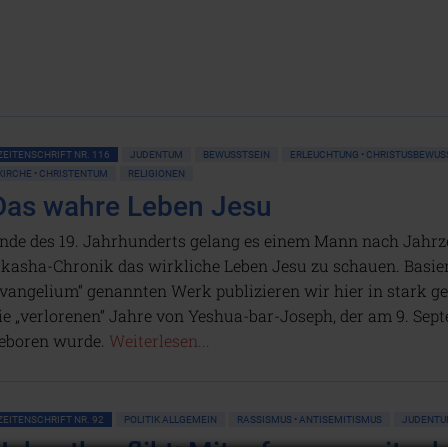
ZEITENSCHRIFT NR. 116
JUDENTUM
BEWUSSTSEIN
ERLEUCHTUNG • CHRISTUSBEWUSS
KIRCHE • CHRISTENTUM
RELIGIONEN
Das wahre Leben Jesu
nde des 19. Jahrhunderts gelang es einem Mann nach Jahrze
kasha-Chronik das wirkliche Leben Jesu zu schauen. Basi
vangelium“ genannten Werk publizieren wir hier in stark g
ie „verlorenen“ Jahre von Yeshua-bar-Joseph, der am 9. Sep
eboren wurde.
Weiterlesen...
ZEITENSCHRIFT NR. 92
POLITIK ALLGEMEIN
RASSISMUS • ANTISEMITISMUS
JUDENT