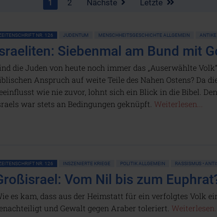
1
2
Nächste
Letzte
ZEITENSCHRIFT NR. 126
JUDENTUM
MENSCHHEITSGESCHICHTE ALLGEMEIN
ANTIKE
Israeliten: Siebenmal am Bund mit Go
ind die Juden von heute noch immer das „Auserwählte Volk
iblischen Anspruch auf weite Teile des Nahen Ostens? Da die
eeinflusst wie nie zuvor, lohnt sich ein Blick in die Bibel. 
sraels war stets an Bedingungen geknüpft.
Weiterlesen...
ZEITENSCHRIFT NR. 126
INSZENIERTE KRIEGE
POLITIK ALLGEMEIN
RASSISMUS • ANT
Großisrael: Vom Nil bis zum Euphrat
ie es kam, dass aus der Heimstatt für ein verfolgtes Volk ei
enachteiligt und Gewalt gegen Araber toleriert.
Weiterlesen..