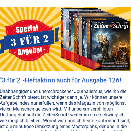
Nahostkonflikt: Mitgefangen, mitge
017 feierte Israel seine eigene Größe und den militärischen
amit hatte die Besetzung palästinensischen Gebietes begonn
uch das israelische Volk vergiftet. Das könnte letztlich zu
ühren.
Weiterlesen...
ZEITENSCHRIFT NR. 70
JUDENTUM
KULTE • MYTHOLOGIE
RELIGIONEN
Moses: Auszug aus Ägypten
"3 für 2"-Heftaktion auch für Ausgabe 126!
ie Juden verehren Mose wie keinen Zweiten. Er hat die Israe
Unabhängiger und unerschrockener Journalismus, wie ihn die
gyptens geführt und ihnen das mosaische Gesetz gegeben. D
ZeitenSchrift bietet, ist wichtiger denn je. Wir können unsere
Aufgabe indes nur erfüllen, wenn das Magazin von möglichst
ass sein Volk den Bund mit Gott brach. Kommen Sie mit auf 
vielen Menschen gelesen wird. Mit unserem verbilligten
üstensand und Meerwasser, die mehr als nur eine Überrasc
Heftangebot soll die ZeitenSchrift weiterhin so erschwinglich
wie möglich bleiben. Womit wir nämlich heute konfrontiert sind,
ist die minutiöse Umsetzung eines Masterplans, der uns in die