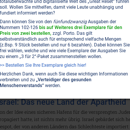
totalüberwachte und digitalisierte Welt des „Great Reset“ führen
soll. Wollen Sie mithelfen, damit viele Leute unabhängig und
fundiert informiert werden?
ZEITENSCHRIFT NR. 70
JUDENTUM
MENSCHHEITSGESCHICHTE ALLGEMEIN
KIRCHE 
Dann können Sie von den
fünfundzwanzig
Ausgaben der
Apostel Paulus, der eifrige Pharisäer
Nummern 102-126
bis auf Weiteres drei Exemplare für den
Preis von zwei bestellen,
zzgl. Porto. Das gilt
r verhalf dem Christentum zu seiner späteren Größe – und l
selbstverständlich auch für entsprechend vielfache Mengen
ür dessen größtes Versagen und seine schlimmsten Schandtat
(z.Bsp. 9 Stück bestellen und nur 6 bezahlen). Dabei können Sie
om Saulus zum Paulus wurde.
Weiterlesen...
frei wählen, welche und wie viele Exemplare der Ausgaben Sie
zu einem „3 für 2“-Paket zusammenstellen wollen.
>> Bestellen Sie Ihre Exemplare gleich hier!
Herzlichen Dank, wenn auch Sie diese wichtigen Informationen
verbreiten und zu
„Verteidiger des gesunden
Menschenverstands“
werden.
ZEITENSCHRIFT NR. 60
RASSISMUS • ANTISEMITISMUS
JUDENTUM
Israel: Das neue Land der Apartheid
on der Idee eines sicheren Hafens für die versprengten Juden
ropagiert hatte, ist nichts mehr übrig. Israel gebärdet sich
espot, der von anderen Ländern das Schlechteste importiert: