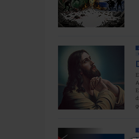
E
A
E
d
g