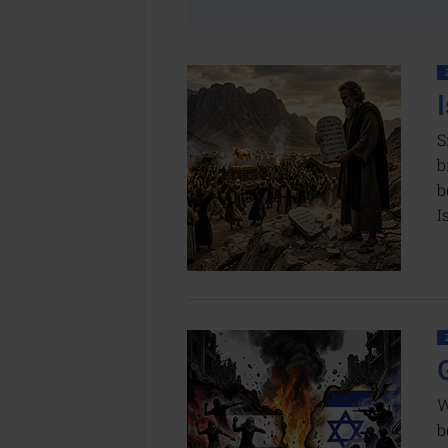
S
b
b
I
W
b