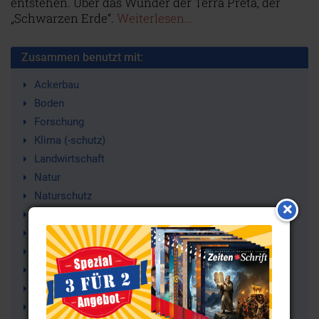
entstehen. Über das Wunder der Terra Preta, der
„Schwarzen Erde“.
Weiterlesen...
Zusammen benutzt mit:
Ackerbau
Boden
Forschung
Klima (-schutz)
Landwirtschaft
Natur
Naturschutz
Ökologie
Ökosystem
Umweltschutz
Klimaveränderung
Klimawandel
Terra Preta