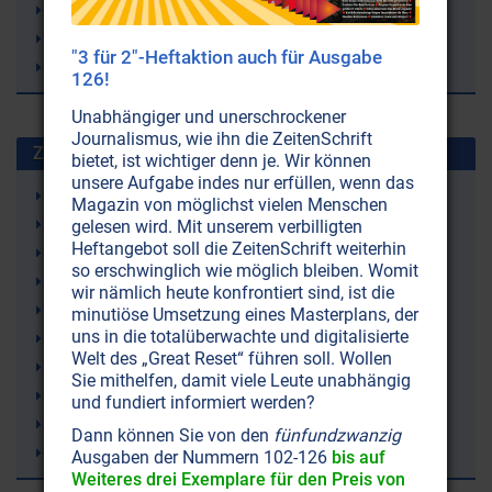
Humus
Kompostierung
"3 für 2"-Heftaktion auch für Ausgabe
Mulchen
126!
Unabhängiger und unerschrockener
Journalismus, wie ihn die ZeitenSchrift
Zuletzt gesuchte Stichworte
bietet, ist wichtiger denn je. Wir können
unsere Aufgabe indes nur erfüllen, wenn das
Gelenkschmerzen
Magazin von möglichst vielen Menschen
Ketone (Ketonkörper)
gelesen wird. Mit unserem verbilligten
Heftangebot soll die ZeitenSchrift weiterhin
Ketogene Ernährung (Ketose)
so erschwinglich wie möglich bleiben. Womit
Irland
wir nämlich heute konfrontiert sind, ist die
Demenz
minutiöse Umsetzung eines Masterplans, der
uns in die totalüberwachte und digitalisierte
rTMS (repetitive Transkranielle Magnetstimulation)
Welt des „Great Reset“ führen soll. Wollen
Lithium
Sie mithelfen, damit viele Leute unabhängig
Trampolinspringen
und fundiert informiert werden?
Windkraft (Windräder)
Dann können Sie von den
fünfundzwanzig
Bienen
Ausgaben der Nummern 102-126
bis auf
Weiteres drei Exemplare für den Preis von