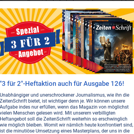
lfte unseres Energiebedarfs decken wir heute mit solche
ie Zahl der chronischen Krankheiten in einigen Ländern
scher Arzt wagte den Ernährungsselbstversuch und zieht
ONLINE VERFÜGBAR
AUSGABE BESTELLEN
T NR. 117, S.56
KINDER • JUGEND
LEBENSHILFE
GEIST
ON MIT DER NATUR
NATURGEISTER
GESUNDHEIT
LANDWIRTSCHAFT
WALD
TIERE
ten aus dem Naturreich
ittelalter konnten viele Menschen die Geister der Natur
eute erscheint uns dies wie ein Märchen. Dabei können s
"3 für 2"-Heftaktion auch für Ausgabe 126!
 Antworten geben, die uns helfen, ein besseres Leben zu
m Einklang mit den Elementen und der Natur.
Unabhängiger und unerschrockener Journalismus, wie ihn die
ZeitenSchrift bietet, ist wichtiger denn je. Wir können unsere
en...
Aufgabe indes nur erfüllen, wenn das Magazin von möglichst
vielen Menschen gelesen wird. Mit unserem verbilligten
Heftangebot soll die ZeitenSchrift weiterhin so erschwinglich
wie möglich bleiben. Womit wir nämlich heute konfrontiert sind,
T NR. 116, S.48
BEWUSSTSEIN
KOMMUNIKATION MIT DER NATUR
NATURGEISTER
ist die minutiöse Umsetzung eines Masterplans, der uns in die
HAFT
TIERE