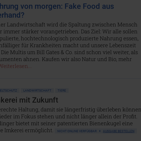
hrung von morgen: Fake Food aus
erhand?
der Landwirtschaft wird die Spaltung zwischen Mensch
 immer stärker vorangetrieben. Das Ziel: Wir alle sollen
ulierte, hochtechnologisch produzierte Nahrung essen,
nfälliger für Krankheiten macht und unsere Lebenszeit
 Die Multis um Bill Gates & Co. sind schon viel weiter, als
umenten ahnen. Kaufen wir also Natur und Bio, mehr
Weiterlesen...
WELTSCHUTZ
LANDWIRTSCHAFT
TIERE
mkerei mit Zukunft
echte Haltung, damit sie längerfristig überleben können
eder im Fokus stehen und nicht länger allein der Profit.
nger bietet mit seiner patentierten Bienenkugel eine
re Imkerei ermöglicht.
NICHT ONLINE VERFÜGBAR
AUSGABE BESTELLEN