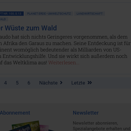
T NR. 100, S.13
PLANET ERDE • UMWELTSCHUTZ
LANDWIRTSCHAFT
WALD
r Wüste zum Wald
audo hat sich nichts Geringeres vorgenommen, als dem
n Afrika den Garaus zu machen. Seine Entdeckung ist für
inent womöglich bedeutender als Milliarden von US-
an Entwicklungshilfe. Und sie wirkt sich außerdem noch
uf das Weltklima aus!
Weiterlesen...
4
5
6
Nächste
Letzte
Abonnement
Newsletter
Newsletter abonnieren,
Spezialangebote erhalten und