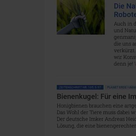
Die Na
Robot
Auch in 
und Natur
genmanip
die uns a
verkürzt.
wir Kons
denn je!
ZEITENSCHRIFT NR. 105, S.57
PLANET ERDE • UM
Bienenkugel: Für eine I
Honigbienen brauchen eine artger
Das Wohl der Tiere muss dabei wi
Der deutsche Imker Andreas Heidi
Lösung, die eine bienengerechte