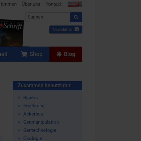
stimmen
Über uns
Kontakt
Newsletter
ell
Shop
Blog
Zusammen benutzt mit:
Bauern
Ernährung
Ackerbau
Genmanipulation
Gentechnologie
Ökologie