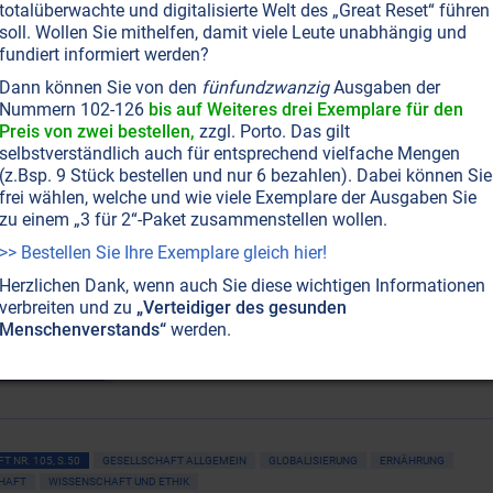
totalüberwachte und digitalisierte Welt des „Great Reset“ führen
 Schweine haben Schwein ...
soll. Wollen Sie mithelfen, damit viele Leute unabhängig und
sten leider nicht. Schauen wir, was der
fundiert informiert werden?
einhirte“ für seine Spezies wünscht. Er ist ein
Dann können Sie von den
fünfundzwanzig
Ausgaben der
liches Wesen, das sich um die Seelen der Schweine
Nummern 102-126
bis auf Weiteres drei Exemplare für den
.
Weiterlesen...
Preis von zwei bestellen,
zzgl. Porto. Das gilt
selbstverständlich auch für entsprechend vielfache Mengen
(z.Bsp. 9 Stück bestellen und nur 6 bezahlen). Dabei können Sie
frei wählen, welche und wie viele Exemplare der Ausgaben Sie
GEMEIN
GLOBALISIERUNG
POLITIK ALLGEMEIN
BEWUSSTSEIN
zu einem „3 für 2“-Paket zusammenstellen wollen.
T
WISSENSCHAFT UND ETHIK
>> Bestellen Sie Ihre Exemplare gleich hier!
n für die Erde
Herzlichen Dank, wenn auch Sie diese wichtigen Informationen
ßter Albtraum“ und gilt als Vorreiterin der globalen
verbreiten und zu
„Verteidiger des gesunden
zig Jahren ist sie immer noch für den Schutz der Erde
Menschenverstands“
werden.
nterwegs: streitbar, unermüdlich und ohne je ihren Humo
AUSGABE BESTELLEN
T NR. 105, S.50
GESELLSCHAFT ALLGEMEIN
GLOBALISIERUNG
ERNÄHRUNG
HAFT
WISSENSCHAFT UND ETHIK