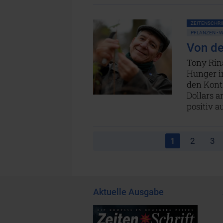
ZEITENSCHRIF
PFLANZEN • 
Von de
Tony Rin
Hunger i
den Kont
Dollars 
positiv a
1
2
3
Aktuelle Ausgabe