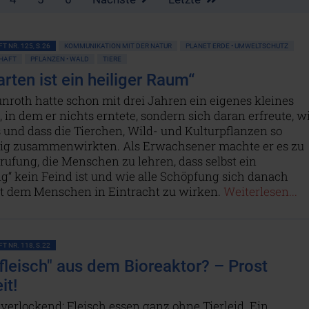
T NR. 125, S.26
KOMMUNIKATION MIT DER NATUR
PLANET ERDE • UMWELTSCHUTZ
HAFT
PFLANZEN • WALD
TIERE
rten ist ein heiliger Raum“
nroth hatte schon mit drei Jahren ein eigenes kleines
 in dem er nichts erntete, sondern sich daran erfreute, w
 und dass die Tierchen, Wild- und Kulturpflanzen so
tig zusammenwirkten. Als Erwachsener machte er es zu
rufung, die Menschen zu lehren, dass selbst ein
g“ kein Feind ist und wie alle Schöpfung sich danach
it dem Menschen in Eintracht zu wirken.
Weiterlesen...
T NR. 118, S.22
rfleisch" aus dem Bioreaktor? – Prost
it!
 verlockend: Fleisch essen ganz ohne Tierleid. Ein