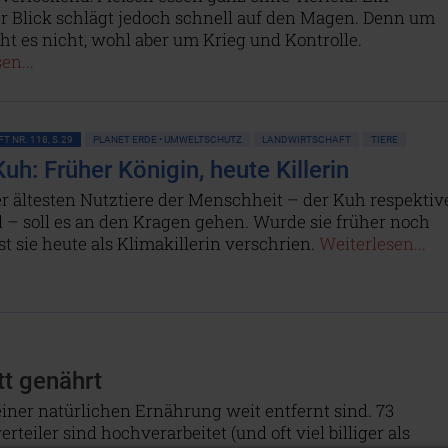
r Blick schlägt jedoch schnell auf den Magen. Denn um
ht es nicht, wohl aber um Krieg und Kontrolle.
en...
T NR. 118, S.29
PLANET ERDE • UMWELTSCHUTZ
LANDWIRTSCHAFT
TIERE
uh: Früher Königin, heute Killerin
r ältesten Nutztiere der Menschheit – der Kuh respektiv
 – soll es an den Kragen gehen. Wurde sie früher noch
ist sie heute als Klimakillerin verschrien.
Weiterlesen...
tt genährt
einer natürlichen Ernährung weit entfernt sind. 73
teiler sind hochverarbeitet (und oft viel billiger als