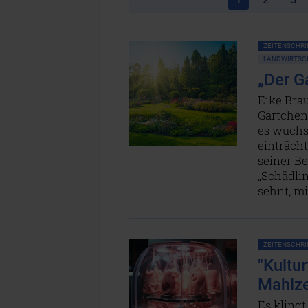
ZEITENSCHRIF
LANDWIRTSC
„Der Ga
Eike Brau
Gärtchen,
es wuchs
einträch
seiner Be
„Schädlin
sehnt, m
ZEITENSCHRIF
"Kultu
Mahlze
Es klingt