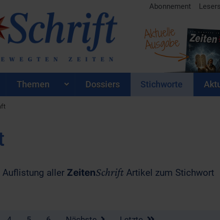
Abonnement
Leser
Aktuelle
Ausgabe
Themen
Dossiers
Stichworte
Aktu
ft
t
Schrift
 Auflistung aller
Zeiten
Artikel zum Stichwort
4
5
6
Nächste
Letzte