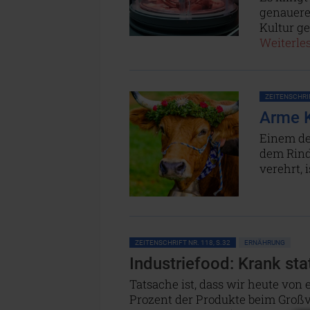
genauere
Kultur ge
Weiterles
ZEITENSCHRIF
Arme K
Einem de
dem Rind
verehrt, 
ZEITENSCHRIFT NR. 118, S.32
ERNÄHRUNG
Industriefood: Krank sta
Tatsache ist, dass wir heute von 
Prozent der Produkte beim Großver