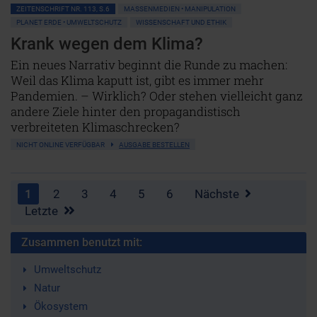
ZEITENSCHRIFT NR. 113, S.6
MASSENMEDIEN • MANIPULATION
PLANET ERDE • UMWELTSCHUTZ
WISSENSCHAFT UND ETHIK
Krank wegen dem Klima?
Ein neues Narrativ beginnt die Runde zu machen:
Weil das Klima kaputt ist, gibt es immer mehr
Pandemien. – Wirklich? Oder stehen vielleicht ganz
andere Ziele hinter den propagandistisch
verbreiteten Klimaschrecken?
NICHT ONLINE VERFÜGBAR
AUSGABE BESTELLEN
1
2
3
4
5
6
Nächste
Letzte
Zusammen benutzt mit:
Umweltschutz
Natur
Ökosystem