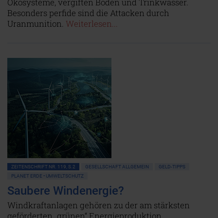
Ökosysteme, vergiften Böden und Trinkwasser.
Besonders perfide sind die Attacken durch
Uranmunition.
Weiterlesen...
ZEITENSCHRIFT NR. 119, S.2
GESELLSCHAFT ALLGEMEIN
GELD-TIPPS
PLANET ERDE • UMWELTSCHUTZ
Saubere Windenergie?
Windkraftanlagen gehören zu der am stärksten
geförderten „grünen“ Energieproduktion.