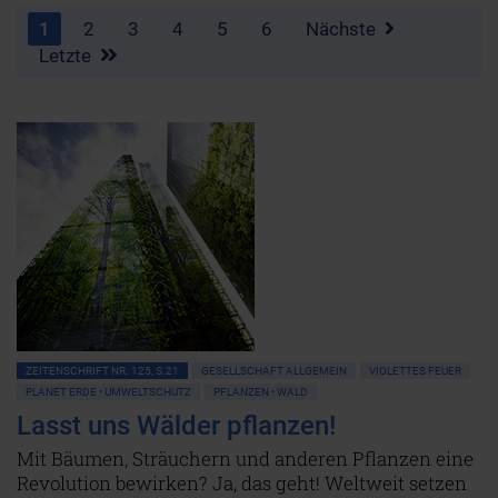
1
2
3
4
5
6
Nächste
Letzte
ZEITENSCHRIFT NR. 125, S.21
GESELLSCHAFT ALLGEMEIN
VIOLETTES FEUER
PLANET ERDE • UMWELTSCHUTZ
PFLANZEN • WALD
Lasst uns Wälder pflanzen!
Mit Bäumen, Sträuchern und anderen Pflanzen eine
Revolution bewirken? Ja, das geht! Weltweit setzen