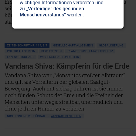
Ersatzbefriedigung in einer sinnentleerten Welt zu
wichtigen Informationen verbreiten und
sein. Skrupellose Online-Händler sorgen mittels
zu
„Verteidiger des gesunden
künstlicher Intelligenz dafür, dass die Kassen
Menschenverstands“
werden.
ständig weiterklingeln.
Weiterlesen...
ZEITENSCHRIFT NR. 114, S.5
GESELLSCHAFT ALLGEMEIN
GLOBALISIERUNG
POLITIK ALLGEMEIN
BEWUSSTSEIN
PLANET ERDE • UMWELTSCHUTZ
LANDWIRTSCHAFT
WISSENSCHAFT UND ETHIK
Vandana Shiva: Kämpferin für die Erde
Vandana Shiva war „Monsantos größter Albtraum“
und gilt als Vorreiterin der globalen Saatgut-
Bewegung. Auch mit siebzig Jahren ist sie immer
noch für den Schutz der Erde und die Freiheit der
Menschen unterwegs: streitbar, unermüdlich und
ohne je ihren Humor zu verlieren.
NICHT ONLINE VERFÜGBAR
AUSGABE BESTELLEN