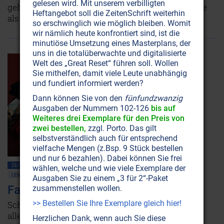
gelesen wird. Mit unserem verbilligten
gehen. Wurde sie früher noch verehrt, ist sie heute
Heftangebot soll die ZeitenSchrift weiterhin
als Klimakillerin verschrien.
Weiterlesen...
so erschwinglich wie möglich bleiben. Womit
wir nämlich heute konfrontiert sind, ist die
minutiöse Umsetzung eines Masterplans, der
uns in die totalüberwachte und digitalisierte
Welt des „Great Reset“ führen soll. Wollen
Sie mithelfen, damit viele Leute unabhängig
und fundiert informiert werden?
Dann können Sie von den
fünfundzwanzig
Ausgaben der Nummern 102-126
bis auf
Weiteres drei Exemplare für den Preis von
zwei bestellen,
zzgl. Porto. Das gilt
selbstverständlich auch für entsprechend
vielfache Mengen (z.Bsp. 9 Stück bestellen
und nur 6 bezahlen). Dabei können Sie frei
ZEITENSCHRIFT NR. 117, S.38
WIRTSCHAFT
KINDER • JUGEND
wählen, welche und wie viele Exemplare der
LEBENSHILFE
PLANET ERDE • UMWELTSCHUTZ
Ausgaben Sie zu einem „3 für 2“-Paket
Fast Fashion: Vom Konsum erdrückt
zusammenstellen wollen.
>> Bestellen Sie Ihre Exemplare gleich hier!
Schneller, billiger und immer mehr – für viele vor
allem junge Menschen scheint Shopping eine
Herzlichen Dank, wenn auch Sie diese