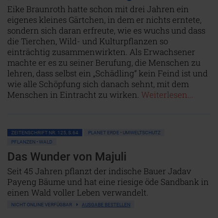
Eike Braunroth hatte schon mit drei Jahren ein
eigenes kleines Gärtchen, in dem er nichts erntete,
sondern sich daran erfreute, wie es wuchs und dass
die Tierchen, Wild- und Kulturpflanzen so
einträchtig zusammenwirkten. Als Erwachsener
machte er es zu seiner Berufung, die Menschen zu
lehren, dass selbst ein „Schädling“ kein Feind ist und
wie alle Schöpfung sich danach sehnt, mit dem
Menschen in Eintracht zu wirken.
Weiterlesen...
ZEITENSCHRIFT NR. 125, S.64
PLANET ERDE • UMWELTSCHUTZ
PFLANZEN • WALD
Das Wunder von Majuli
Seit 45 Jahren pflanzt der indische Bauer Jadav
Payeng Bäume und hat eine riesige öde Sandbank in
einen Wald voller Leben verwandelt.
NICHT ONLINE VERFÜGBAR
AUSGABE BESTELLEN