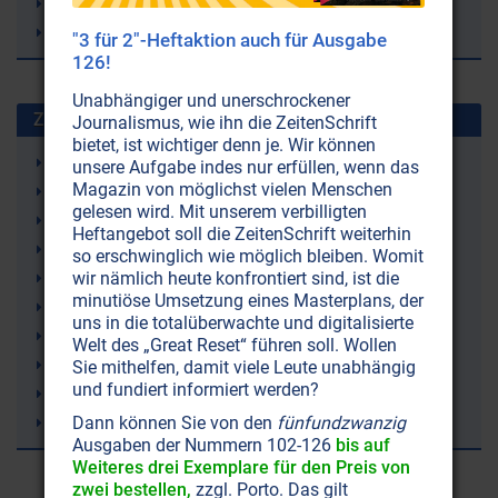
PET (Polyethylenterephthalate)
PVP (Polyvinylpyrrolidon)
"3 für 2"-Heftaktion auch für Ausgabe
126!
Unabhängiger und unerschrockener
Zuletzt gesuchte Stichworte
Journalismus, wie ihn die ZeitenSchrift
bietet, ist wichtiger denn je. Wir können
Wasserkreislauf
unsere Aufgabe indes nur erfüllen, wenn das
Magazin von möglichst vielen Menschen
Selbstliebe (-annahme)
gelesen wird. Mit unserem verbilligten
Bluthochdruck
Heftangebot soll die ZeitenSchrift weiterhin
Strahlenschutz
so erschwinglich wie möglich bleiben. Womit
wir nämlich heute konfrontiert sind, ist die
Just Nuisance (ein Hund)
minutiöse Umsetzung eines Masterplans, der
Leukämie
uns in die totalüberwachte und digitalisierte
9/11 (11. September 2001)
Welt des „Great Reset“ führen soll. Wollen
Erde
Sie mithelfen, damit viele Leute unabhängig
und fundiert informiert werden?
Atomenergie
Dann können Sie von den
fünfundzwanzig
Sergej N. Lazarev
Ausgaben der Nummern 102-126
bis auf
Weiteres drei Exemplare für den Preis von
zwei bestellen,
zzgl. Porto. Das gilt