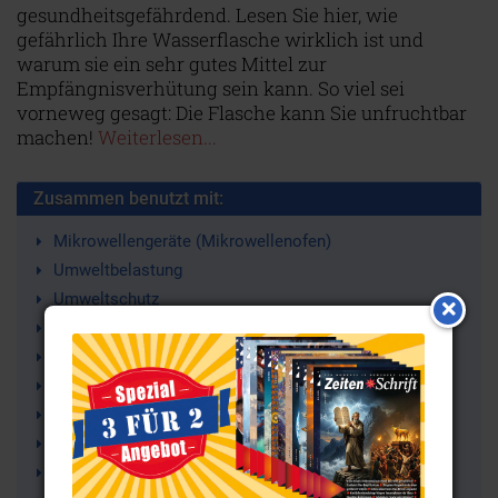
gesundheitsgefährdend. Lesen Sie hier, wie
gefährlich Ihre Wasserflasche wirklich ist und
warum sie ein sehr gutes Mittel zur
Empfängnisverhütung sein kann. So viel sei
vorneweg gesagt: Die Flasche kann Sie unfruchtbar
machen!
Weiterlesen...
Zusammen benutzt mit:
Mikrowellengeräte (Mikrowellenofen)
Umweltbelastung
Umweltschutz
Hormonelle Störungen
Morgellons
Phthalate
Bisphenol A (BPA)
Plastik (Kunststoffe)
PVC (Polyvinylchlorid)