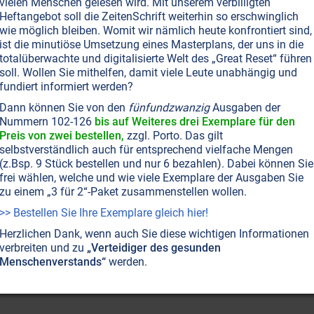
vielen Menschen gelesen wird. Mit unserem verbilligten
Heftangebot soll die ZeitenSchrift weiterhin so erschwinglich
wie möglich bleiben. Womit wir nämlich heute konfrontiert sind,
ist die minutiöse Umsetzung eines Masterplans, der uns in die
totalüberwachte und digitalisierte Welt des „Great Reset“ führen
soll. Wollen Sie mithelfen, damit viele Leute unabhängig und
fundiert informiert werden?
Dann können Sie von den
fünfundzwanzig
Ausgaben der
Nummern 102-126
bis auf Weiteres drei Exemplare für den
Preis von zwei bestellen,
zzgl. Porto. Das gilt
selbstverständlich auch für entsprechend vielfache Mengen
(z.Bsp. 9 Stück bestellen und nur 6 bezahlen). Dabei können Sie
frei wählen, welche und wie viele Exemplare der Ausgaben Sie
zu einem „3 für 2“-Paket zusammenstellen wollen.
>> Bestellen Sie Ihre Exemplare gleich hier!
Herzlichen Dank, wenn auch Sie diese wichtigen Informationen
verbreiten und zu
„Verteidiger des gesunden
Menschenverstands“
werden.