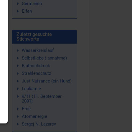
Germanen
Elfen
Zuletzt gesuchte
Stichworte
Wasserkreislauf
Selbstliebe (-annahme)
Bluthochdruck
Strahlenschutz
Just Nuisance (ein Hund)
Leukämie
9/11 (11. September
2001)
Erde
Atomenergie
Sergej N. Lazarev