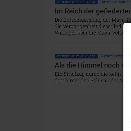
ZEITENSCHRIFT NR. 31, S.37
MENSCHHEITSGESCH
Im Reich der gefiederte
Die Entschlüsselung der Maya-Kal
die Vergangenheit dieser indiani
Wikinger über die Maya-Völker.
ZEITENSCHRIFT NR. 16, S.30
NATURGEISTER
K
Als die Himmel noch vol
Ein Streifzug durch die keltisc
dort hinter den Schleier des Sag