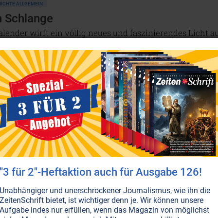
ICHTE ALLGEMEIN
n Schlange
ender wirft ein völlig neues und faszinierendes Licht a
schen Kultur. So herrschten über 400 Jahre lang dänisch
NICHT ONLINE VERFÜGBAR
AUSGABE BESTELLEN
ULTE • MYTHOLOGIE
ler Götter waren
he und nordische Mythologie – mit dem Versuch, da und
en-haften zu blicken!
NICHT ONLINE VERFÜGBAR
AUSGABE BESTELLEN
"3 für 2"-Heftaktion auch für Ausgabe 126!
Unabhängiger und unerschrockener Journalismus, wie ihn die
ZeitenSchrift bietet, ist wichtiger denn je. Wir können unsere
Aufgabe indes nur erfüllen, wenn das Magazin von möglichst