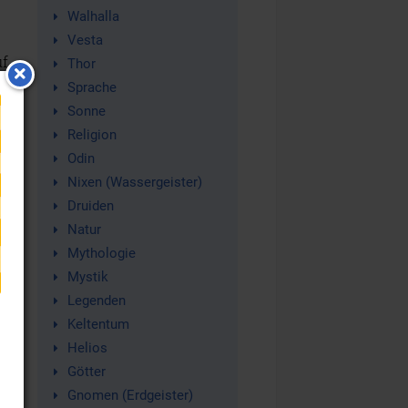
Walhalla
Vesta
uf
Thor
e
Sprache
Sonne
Religion
Odin
Nixen (Wassergeister)
Druiden
Natur
Mythologie
Mystik
Legenden
Keltentum
Helios
Götter
Gnomen (Erdgeister)