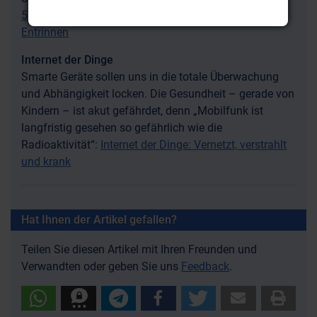
5G-Mobilfunk: Globaler Mikrowellenherd ohne
Entrinnen
Internet der Dinge
Smarte Geräte sollen uns in die totale Überwachung
und Abhängigkeit locken. Die Gesundheit – gerade von
Kindern – ist akut gefährdet, denn „Mobilfunk ist
langfristig gesehen so gefährlich wie die
Radioaktivität“:
Internet der Dinge: Vernetzt, verstrahlt
und krank
Hat Ihnen der Artikel gefallen?
Teilen Sie diesen Artikel mit Ihren Freunden und
Verwandten oder geben Sie uns
Feedback
.