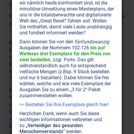
wir nämlich heute konfrontiert sind, ist die
Mobilfunkstrahlung!
minutiöse Umsetzung eines Masterplans, der
uns in die totalüberwachte und digitalisierte
Weitere Informationen sowie den Initiativtext finden Sie
Welt des „Great Reset“ führen soll. Wollen
online:
www.saferphone-initiative.ch
Sie mithelfen, damit viele Leute unabhängig
und fundiert informiert werden?
Dann können Sie von den
fünfundzwanzig
Gefährlicher 5G-Mobilfunk
Ausgaben der Nummern 102-126
bis auf
Immer mehr Fakten belegen, wie gefährlich 5G
Weiteres drei Exemplare für den Preis von
tatsächlich ist – und ein Whitepaper der
zwei bestellen,
zzgl. Porto. Das gilt
Mobilfunkindustrie legt den Verdacht nahe, dass
selbstverständlich auch für entsprechend
Millionen von Bäumen für 5G geopfert werden sollen:
vielfache Mengen (z.Bsp. 9 Stück bestellen
und nur 6 bezahlen). Dabei können Sie frei
5G: „Die dümmste Idee in der Weltgeschichte“
wählen, welche und wie viele Exemplare der
Ausgaben Sie zu einem „3 für 2“-Paket
5G-Mobilfunk: unser aller Ende?
zusammenstellen wollen.
Mikrowellen-Sendeantennen alle zweihundert Meter
und Zehntausende von Satelliten sollen jeden
>> Bestellen Sie Ihre Exemplare gleich hier!
Quadratzentimeter Erdoberfläche ab 2020 mit einer
Herzlichen Dank, wenn auch Sie diese
völlig neuen Art der Mobilfunkstrahlung überziehen.
wichtigen Informationen verbreiten und
zu
„Verteidiger des gesunden
Ärzte und Wissenschaftler schlagen Alarm: Es wird
Menschenverstands“
werden.
Siechtum für alles Leben auf dem Planeten bedeuten!