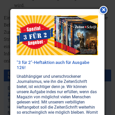
wird.
Eine erfolgreiche Umsetzung der Initiative wird die
Behörden und die Industrie zu einer
Zusammenarbeit mit Umwelt- und
Strahlenschutzorganisationen zwingen und kann
ein Vorbild für andere Länder werden. Weitere
Informationen sowie den Initiativtext finden Sie
online:
www.saferphone-initiative.ch
"3 für 2"-Heftaktion auch für Ausgabe
126!
Ende des vollständigen Artikels „JA zum Schutz vor
Unabhängiger und unerschrockener
Mobilfunkstrahlung!“
Journalismus, wie ihn die ZeitenSchrift
bietet, ist wichtiger denn je. Wir können
Dieser Artikel wurde in voller Länge unserer
unsere Aufgabe indes nur erfüllen, wenn das
Schrift
Zeiten
-Druckausgabe Nr. 111
entnommen.
Magazin von möglichst vielen Menschen
Teilen Sie diese zukunftsweisende Initiative bitte
gelesen wird. Mit unserem verbilligten
unbedingt mit Ihren Freunden und Bekannten. Sie
Heftangebot soll die ZeitenSchrift weiterhin
so erschwinglich wie möglich bleiben. Womit
finden das kostenlose PDF hier:
JA zum Schutz vor