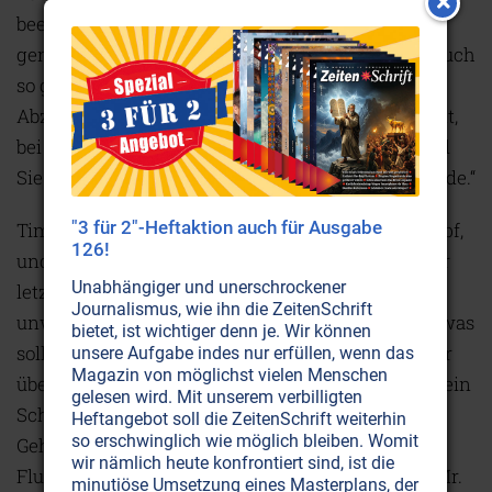
beeinflußt als alle US-Präsidenten zusammen
genommen. Aus diesem Grund ist unsere Arbeit auch
so gut bezahlt. Sie haben z. B. letztes Jahr nach
Abzug von Steuern ca. 105 Millionen US-$ verdient,
bei uns könnten Sie das Zehnfache verdienen und
Sie hätten einen sicheren Job bis an Ihr Lebensende.“
"3 für 2"-Heftaktion auch für Ausgabe
Timothy gingen tausend Gedanken durch den Kopf,
126!
und warum dieser Mr. Benell genau wußte, was er
Unabhängiger und unerschrockener
letztes Jahr verdient hatte war sicherlich der
Journalismus, wie ihn die ZeitenSchrift
unwichtigste. Eine Firma, die nur Angst erzeugt, was
bietet, ist wichtiger denn je. Wir können
soll das Ganze? Und ein Arbeitsangebot, bei dem er
unsere Aufgabe indes nur erfüllen, wenn das
Magazin von möglichst vielen Menschen
über eine Milliarde US-$ verdienen kann, soll das ein
gelesen wird. Mit unserem verbilligten
Scherz sein? Niemand bezahlt solch ein hohes
Heftangebot soll die ZeitenSchrift weiterhin
so erschwinglich wie möglich bleiben. Womit
Gehalt. Die nächsten Stunden vergingen wie im
wir nämlich heute konfrontiert sind, ist die
Fluge und Timothy stellte unzählige Fragen, die Mr.
minutiöse Umsetzung eines Masterplans, der