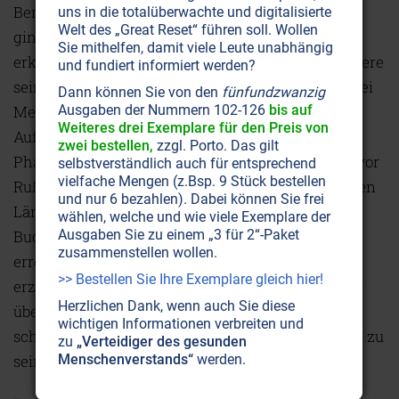
Benell fast alle beantwortete. Nur wenn es darum
uns in die totalüberwachte und digitalisierte
Welt des „Great Reset“ führen soll. Wollen
ging, Namen zu nennen, lächelte er nur. Benell
Sie mithelfen, damit viele Leute unabhängig
erklärte ihm im Detail, daß er bzw. unzählige weitere
und fundiert informiert werden?
seiner Tochterfirmen Milliarden verdienten, um bei
Dann können Sie von den
fünfundzwanzig
Menschen Angst zu erzeugen. Die größten
Ausgaben der Nummern 102-126
bis auf
Weiteres drei Exemplare für den Preis von
Auftraggeber sind dabei Regierungen und
zwei bestellen,
zzgl. Porto. Das gilt
Pharmafirmen. Egal worum es dabei geht, Angst vor
selbstverständlich auch für entsprechend
vielfache Mengen (z.Bsp. 9 Stück bestellen
Rußland oder in späteren Jahren vor muslimischen
und nur 6 bezahlen). Dabei können Sie frei
Ländern zu erzeugen, um z. B. größere
wählen, welche und wie viele Exemplare der
Budgetierungen im Bundestag oder Kongreß zu
Ausgaben Sie zu einem „3 für 2“-Paket
zusammenstellen wollen.
erreichen oder um Angst vor einer Krankheit zu
>> Bestellen Sie Ihre Exemplare gleich hier!
erzeugen, die es entweder gar nicht gibt oder aber
Herzlichen Dank, wenn auch Sie diese
überhaupt nicht so gefährlich ist, Benells Firma
wichtigen Informationen verbreiten und
schien die weltweite Nummer 1 auf diesem Gebiet zu
zu
„Verteidiger des gesunden
sein.
Menschenverstands“
werden.