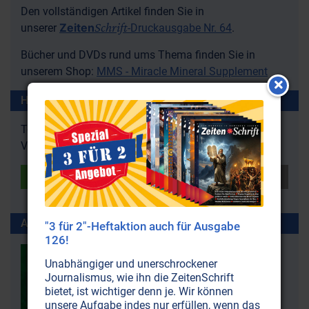
Den vollständigen Artikel finden Sie in
Schrift
Zeiten
unserer
-Druckausgabe Nr. 64
.
Bücher und DVDs rund ums Thema finden Sie in
unserem Shop:
MMS - Miracle Mineral Supplement
Hat Ihnen der Artikel gefallen?
Teilen Sie diesen Artikel mit Ihren Freunden und
Verwandten oder geben Sie uns
Feedback
.
Artikel erschienen in ZeitenSchrift Nr. 64
"3 für 2"-Heftaktion auch für Ausgabe
126!
Unabhängiger und unerschrockener
Journalismus, wie ihn die ZeitenSchrift
bietet, ist wichtiger denn je. Wir können
unsere Aufgabe indes nur erfüllen, wenn das