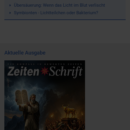
Übersäuerung: Wenn das Licht im Blut verlischt
Symbionten - Lichtteilchen oder Bakterium?
Aktuelle Ausgabe