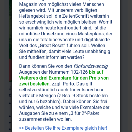
Magazin von möglichst vielen Menschen
gelesen wird. Mit unserem verbilligten
Heftangebot soll die ZeitenSchrift weiterhin
so erschwinglich wie möglich bleiben. Womit
wir nämlich heute konfrontiert sind, ist die
minutiöse Umsetzung eines Masterplans, der
uns in die totalüberwachte und digitalisierte
Welt des „Great Reset“ führen soll. Wollen
Sie mithelfen, damit viele Leute unabhängig
und fundiert informiert werden?
Dann können Sie von den
fünfundzwanzig
Ausgaben der Nummern 102-126
bis auf
Weiteres drei Exemplare für den Preis von
zwei bestellen,
zzgl. Porto. Das gilt
Jetzt diese Ausgabe bestellen und weitere Artikel zu
selbstverständlich auch für entsprechend
diesen Themen lesen:
vielfache Mengen (z.Bsp. 9 Stück bestellen
und nur 6 bezahlen). Dabei können Sie frei
Verschwörung der „Erleuchteten“: Wie sie die Welt
wählen, welche und wie viele Exemplare der
beherrschen wollen
Ausgaben Sie zu einem „3 für 2“-Paket
Schweinegrippe: Gefährliche Impfungen
zusammenstellen wollen.
Mobilfunk: Tötet er unsere Vögel und Bienen?
>> Bestellen Sie Ihre Exemplare gleich hier!
MMS: Den Körper von Erregern befreien