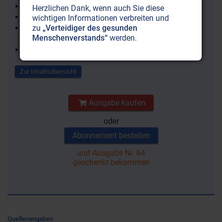
Pflanzen: Sie sehen, hören, sprechen und fühlen
Herzlichen Dank, wenn auch Sie diese
Blumen: veredelt mit heiliger Geometrie
wichtigen Informationen verbreiten und
Pentagramm & Pyramide: Die Bedeutung uralter
zu
„Verteidiger des gesunden
Menschenverstands“
werden.
Symbole
u.v.m
Zur Inhaltsübersicht
Ausgabe kaufen
oder
Abonnement bestellen
und Ausgabe Nr. 64
geschenkt bekommen
Quellenangaben