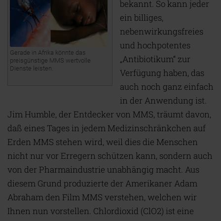
bekannt. So kann jeder
ein billiges,
nebenwirkungsfreies
und hochpotentes
Gerade in Afrika könnte das
„Antibiotikum“ zur
preisgünstige MMS wertvolle
Dienste leisten.
Verfügung haben, das
auch noch ganz einfach
in der Anwendung ist.
Jim Humble, der Entdecker von MMS, träumt davon,
daß eines Tages in jedem Medizinschränkchen auf
Erden MMS stehen wird, weil dies die Menschen
nicht nur vor Erregern schützen kann, sondern auch
von der Pharmaindustrie unabhängig macht. Aus
diesem Grund produzierte der Amerikaner Adam
Abraham den Film MMS verstehen, welchen wir
Ihnen nun vorstellen. Chlordioxid (ClO2) ist eine