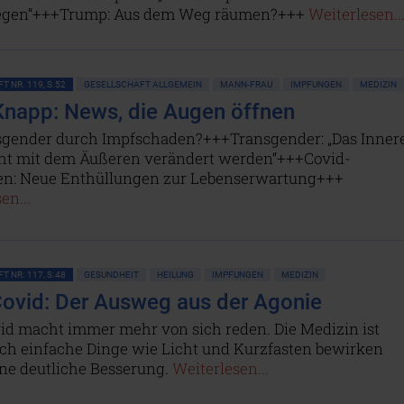
legen“+++Trump: Aus dem Weg räumen?+++
Weiterlesen..
T NR. 119, S.52
GESELLSCHAFT ALLGEMEIN
MANN-FRAU
IMPFUNGEN
MEDIZIN
napp: News, die Augen öffnen
gender durch Impfschaden?+++Transgender: „Das Inner
ht mit dem Äußeren verändert werden“+++Covid-
n: Neue Enthüllungen zur Lebenserwartung+++
en...
T NR. 117, S.48
GESUNDHEIT
HEILUNG
IMPFUNGEN
MEDIZIN
ovid: Der Ausweg aus der Agonie
id macht immer mehr von sich reden. Die Medizin ist
och einfache Dinge wie Licht und Kurzfasten bewirken
ine deutliche Besserung.
Weiterlesen...