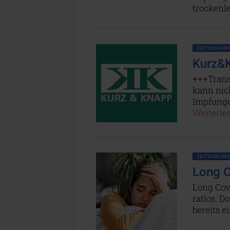
trocken
ZEITENSCHRIF
Kurz&K
+++Trans
kann nic
Impfunge
Weiterles
ZEITENSCHRIF
Long C
Long Cov
ratlos. D
bereits e