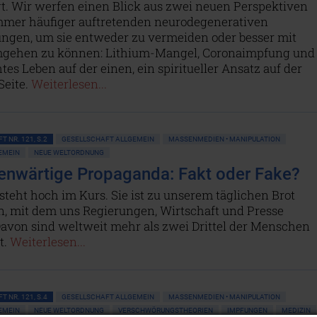
t. Wir werfen einen Blick aus zwei neuen Perspektiven
immer häufiger auftretenden neurodegenerativen
ngen, um sie entweder zu vermeiden oder besser mit
gehen zu können: Lithium-Mangel, Coronaimpfung und
tes Leben auf der einen, ein spiritueller Ansatz auf der
Seite.
Weiterlesen...
T NR. 121, S.2
GESELLSCHAFT ALLGEMEIN
MASSENMEDIEN • MANIPULATION
GEMEIN
NEUE WELTORDNUNG
enwärtige Propaganda: Fakt oder Fake?
steht hoch im Kurs. Sie ist zu unserem täglichen Brot
, mit dem uns Regierungen, Wirtschaft und Presse
Davon sind weltweit mehr als zwei Drittel der Menschen
t.
Weiterlesen...
T NR. 121, S.4
GESELLSCHAFT ALLGEMEIN
MASSENMEDIEN • MANIPULATION
GEMEIN
NEUE WELTORDNUNG
VERSCHWÖRUNGSTHEORIEN
IMPFUNGEN
MEDIZIN