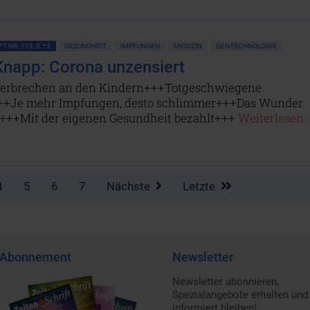
T NR. 115, S.15
GESUNDHEIT
IMPFUNGEN
MEDIZIN
GENTECHNOLOGIE
napp: Corona unzensiert
erbrechen an den Kindern+++Totgeschwiegene
+Je mehr Impfungen, desto schlimmer+++Das Wunder
i+++Mit der eigenen Gesundheit bezahlt+++
Weiterlesen..
4
5
6
7
Nächste
Letzte
Abonnement
Newsletter
Newsletter abonnieren,
Spezialangebote erhalten und
informiert bleiben!