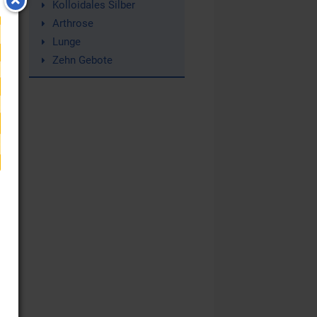
Kolloidales Silber
Arthrose
Lunge
h.
Zehn Gebote