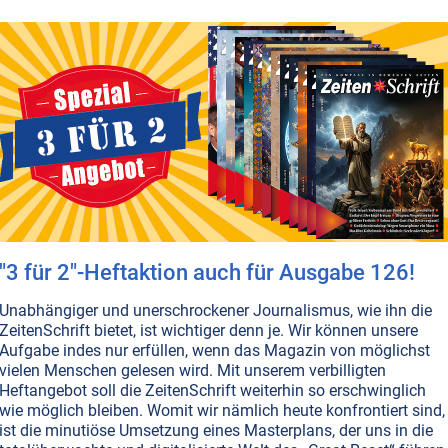
T UND ETHIK
 Der Sündenfall der Politik
e ist es her, seit die „Pandemie“ über die Welt hereinbrac
r schonungslosen und ehrlichen Aufarbeitung ist die
hkeit noch weit entfernt. Sollten wir Bürger aus diesem
ven Trauma aber nicht unsere Lehren ziehen, könnten wir
n Propagandamasche erneut zum Opfer fallen.
en...
T NR. 121, S.9
ÜBERBEVÖLKERUNG
HERZINFARKT
IMPFUNGEN
MEDIZIN
"3 für 2"-Heftaktion auch für Ausgabe 126!
T UND ETHIK
 Ein Meineid der Medizin?
Unabhängiger und unerschrockener Journalismus, wie ihn die
ZeitenSchrift bietet, ist wichtiger denn je. Wir können unsere
sierten Corona-„Impfstoffe“ führten zu einem Bruch des
Aufgabe indes nur erfüllen, wenn das Magazin von möglichst
tischen Eids, wonach keinem Menschen Schaden
vielen Menschen gelesen wird. Mit unserem verbilligten
werden darf. Mittlerweile sind die Beweise dafür ebenso
Heftangebot soll die ZeitenSchrift weiterhin so erschwinglich
rend wie unwiderlegbar.
Weiterlesen...
wie möglich bleiben. Womit wir nämlich heute konfrontiert sind,
ist die minutiöse Umsetzung eines Masterplans, der uns in die