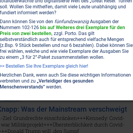
totalüberwachte und digitalisierte Welt des „Great Reset“ führen
soll. Wollen Sie mithelfen, damit viele Leute unabhängig und
T NR. 121, S.14
GESUNDHEIT
HERZINFARKT
IMPFUNGEN
MEDIZIN
fundiert informiert werden?
häden: Mutter Natur hilft immer
Dann können Sie von den
fünfundzwanzig
Ausgaben der
sierten Covid-Impfstoffe veranlassen den Körper, über
Nummern 102-126
bis auf Weiteres drei Exemplare für den
Preis von zwei bestellen,
zzgl. Porto. Das gilt
Zeiträume hinweg Spike-Proteine zu produzieren, die sic
selbstverständlich auch für entsprechend vielfache Mengen
ten Organismus verteilen und potenziell schädliche
(z.Bsp. 9 Stück bestellen und nur 6 bezahlen). Dabei können Sie
ngen haben können. Glücklicherweise gibt es natürliche
frei wählen, welche und wie viele Exemplare der Ausgaben Sie
, um den Körper bei der Neutralisierung und
zu einem „3 für 2“-Paket zusammenstellen wollen.
dung dieser Spike-Proteine zu unterstützen.
Weiterlesen.
>> Bestellen Sie Ihre Exemplare gleich hier!
Herzlichen Dank, wenn auch Sie diese wichtigen Informationen
verbreiten und zu
„Verteidiger des gesunden
T NR. 120, S.2
AMERIKA
GESELLSCHAFT ALLGEMEIN
Menschenverstands“
werden.
N • MANIPULATION
POLITIK ALLGEMEIN
NEUE WELTORDNUNG
 • MIND CONTROL
GESUNDHEIT
IMPFUNGEN
MEDIZIN
T UND ETHIK
napp: Was der Mainstream verschweigt
-Ziel: Grundrechte einschränken+++Kennedy: Covid-
 war Militärprojekt+++Übersterblichkeit durch Covid-
++Donald Trump will „den Sumpf