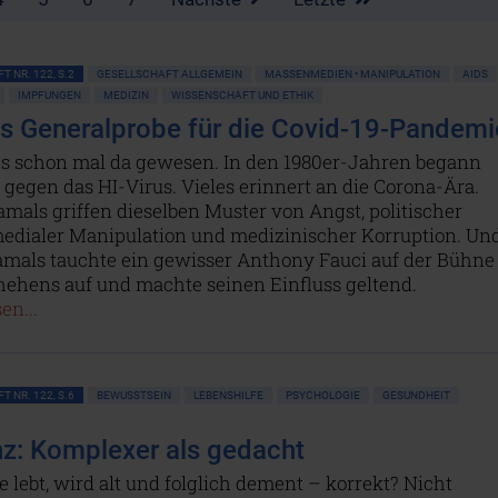
T NR. 122, S.2
GESELLSCHAFT ALLGEMEIN
MASSENMEDIEN • MANIPULATION
AIDS
IMPFUNGEN
MEDIZIN
WISSENSCHAFT UND ETHIK
ls Generalprobe für die Covid-19-Pandemi
les schon mal da gewesen. In den 1980er-Jahren begann
 gegen das HI-Virus. Vieles erinnert an die Corona-Ära.
amals griffen dieselben Muster von Angst, politischer
medialer Manipulation und medizinischer Korruption. Un
damals tauchte ein gewisser Anthony Fauci auf der Bühne
hehens auf und machte seinen Einfluss geltend.
en...
T NR. 122, S.6
BEWUSSTSEIN
LEBENSHILFE
PSYCHOLOGIE
GESUNDHEIT
: Komplexer als gedacht
 lebt, wird alt und folglich dement – korrekt? Nicht