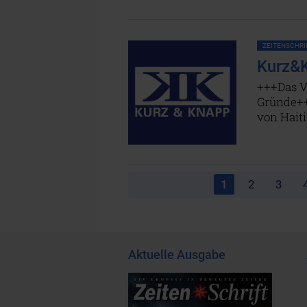
ZEITENSCHRIF
Kurz&K
+++Das V
Gründe++
von Hait
1
2
3
Aktuelle Ausgabe