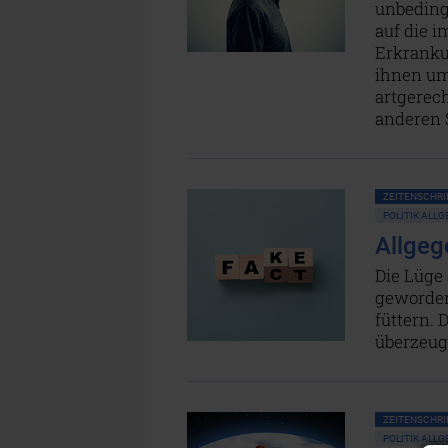
unbeding
auf die 
Erkranku
ihnen um
artgerech
anderen 
ZEITENSCHRIF
POLITIK ALL
Allgeg
Die Lüge 
geworden
füttern. 
überzeug
ZEITENSCHRIF
POLITIK ALL