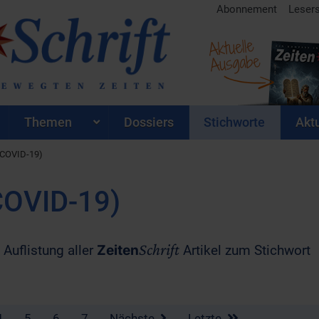
Abonnement
Leser
Aktuelle
Ausgabe
Themen
Dossiers
Stichworte
Aktu
(COVID-19)
COVID-19)
Schrift
 Auflistung aller
Zeiten
Artikel zum Stichwort
4
5
6
7
Nächste
Letzte