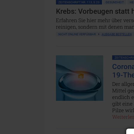
ZEITENSCHRIFT NR. 113, S.20
GESUNDHEIT
HE
Krebs: Vorbeugen statt h
Erfahren Sie hier mehr über ver
reinigen, sondern mit denen man
NICHT ONLINE VERFÜGBAR
AUSGABE BESTELLEN
ZEITENSCHRIF
Corona
19-The
Der allge
Mittel ge
endlich e
gibt eine
Pilze wir
Weiterles