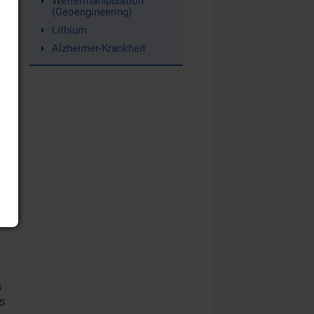
Wettermanipulation
(Geoengineering)
Lithium
Alzheimer-Krankheit
s
s