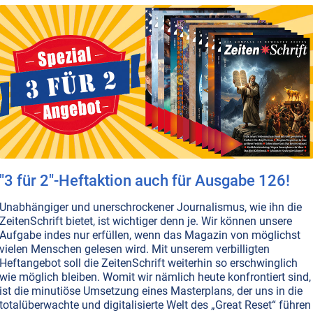
T NR. 97, S.13
GESUNDHEIT
HEILUNG
MEDIZIN
as sanftere MMS
bliche Flüssigkeit bekämpft in unserem Körper
oll Bakterien, Pilze, Krankheitserreger, Algen und sogar
er Art – doch sie ist seit Langem bloß als gutes und
liches Mittel zur Trinkwasseraufbereitung zugelassen.
er geht es nicht um MMS, sondern um die angenehmere
r CDL!
Weiterlesen...
"3 für 2"-Heftaktion auch für Ausgabe 126!
ÜBERSÄUERUNG
t verträglich“
Unabhängiger und unerschrockener Journalismus, wie ihn die
ZeitenSchrift bietet, ist wichtiger denn je. Wir können unsere
wissen, wie vielseitig die Substanz MMS bei
Aufgabe indes nur erfüllen, wenn das Magazin von möglichst
ingesetzt werden kann. Vermehrt hört und liest man au
vielen Menschen gelesen wird. Mit unserem verbilligten
llen Krebsheilungen dank MMS. Wir wollten es genau
Heftangebot soll die ZeitenSchrift weiterhin so erschwinglich
rzt, der seit Jahren Krebskranke mit MMS behandelt.
wie möglich bleiben. Womit wir nämlich heute konfrontiert sind,
ist die minutiöse Umsetzung eines Masterplans, der uns in die
totalüberwachte und digitalisierte Welt des „Great Reset“ führen