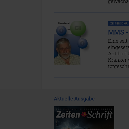
gewachs
ZEITENSCHRIF
MMS - 
Eine seit
eingesetz
Antibiot
Kranker w
totgesch
Aktuelle Ausgabe