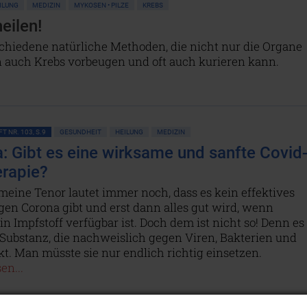
ILUNG
MEDIZIN
MYKOSEN • PILZE
KREBS
eilen!
schiedene natürliche Methoden, die nicht nur die Organe
 auch Krebs vorbeugen und oft auch kurieren kann.
T NR. 103, S.9
GESUNDHEIT
HEILUNG
MEDIZIN
: Gibt es eine wirksame und sanfte Covid
rapie?
meine Tenor lautet immer noch, dass es kein effektives
gen Corona gibt und erst dann alles gut wird, wenn
in Impfstoff verfügbar ist. Doch dem ist nicht so! Denn es
 Substanz, die nachweislich gegen Viren, Bakterien und
kt. Man müsste sie nur endlich richtig einsetzen.
en...