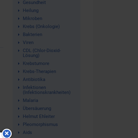
Gesundheit
Heilung
Mikroben
Krebs (Onkologie)
Bakterien
Viren
CDL (Chlor-Dioxid-
Lösung)
Krebstumore
-
Krebs-Therapien
Antibiotika
Infektionen
(Infektionskrankheiten)
Malaria
Übersäuerung
Helmut Ehleiter
Pleomorphismus
Aids