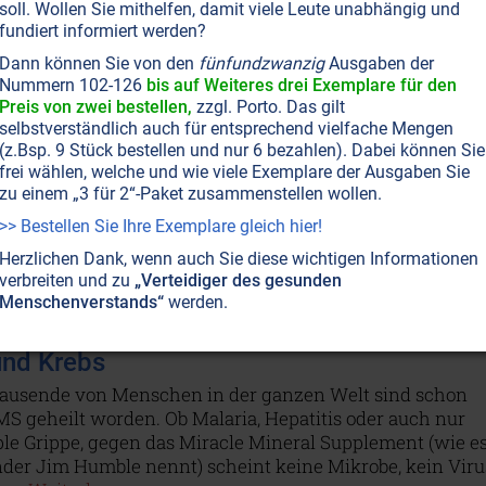
soll. Wollen Sie mithelfen, damit viele Leute unabhängig und
fundiert informiert werden?
T NR. 64, S.8
GESUNDHEIT
KREBS
Dann können Sie von den
fünfundzwanzig
Ausgaben der
in harmloser Stoff, dem kein Erreger
Nummern 102-126
bis auf Weiteres drei Exemplare für den
Preis von zwei bestellen,
zzgl. Porto. Das gilt
sen ist.
selbstverständlich auch für entsprechend vielfache Mengen
id, ein seit Jahrzehnten bekanntes Desinfektionsmittel,
(z.Bsp. 9 Stück bestellen und nur 6 bezahlen). Dabei können Sie
 der Form von MMS nun auch vom Menschen
frei wählen, welche und wie viele Exemplare der Ausgaben Sie
zu einem „3 für 2“-Paket zusammenstellen wollen.
men werden. Ein neuer Film zeigt auf, weshalb es den
on praktisch allen schädlichen Mikroben reinigen kann.
>> Bestellen Sie Ihre Exemplare gleich hier!
en...
Herzlichen Dank, wenn auch Sie diese wichtigen Informationen
verbreiten und zu
„Verteidiger des gesunden
Menschenverstands“
werden.
T NR. 62, S.64
GESUNDHEIT
KREBS
nd Krebs
ausende von Menschen in der ganzen Welt sind schon
S geheilt worden. Ob Malaria, Hepatitis oder auch nur
ple Grippe, gegen das Miracle Mineral Supplement (wie e
nder Jim Humble nennt) scheint keine Mikrobe, kein Viru