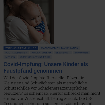
ZEITENSCHRIFT NR. 111, S.3
MASSENMEDIEN • MANIPULATION
POLITIK ALLGEMEIN
KINDER • JUGEND
GESUNDHEIT
IMPFUNGEN
MEDIZIN
WISSENSCHAFT UND ETHIK
Covid-Impfung: Unsere Kinder als
Faustpfand genommen
Will der Covid-Impfstoffhersteller Pfizer die
Kleinsten und Schwächsten als menschliche
Schutzschilde vor Schadenersatzansprüchen
benutzen? Es scheint so. Hierfür schreckt man nicht
einmal vor Wissenschaftsbetrug zurück. Die US-
Gesundheitsbehörden spielen trotzdem brav mit.