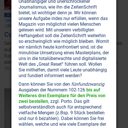
Unabhängiger und unerschrockener
Journalismus, wie ihn die ZeitenSchrift
bietet, ist wichtiger denn je. Wir können
ZEITENSCHRIFT NR. 108, S.40
GESELLSCHAFT ALLGEMEIN
unsere Aufgabe indes nur erfüllen, wenn das
MASSENMEDIEN • MANIPULATION
NEUE WELTORDNUNG
Magazin von möglichst vielen Menschen
VERSCHWÖRUNGSTHEORIEN
IMPFUNGEN
MEDIZIN
gelesen wird. Mit unserem verbilligten
Corona: Was ist Lüge, was Wahrheit?
Heftangebot soll die ZeitenSchrift weiterhin
so erschwinglich wie möglich bleiben. Womit
Seit zwei Jahren prasseln ständig Covid-Meldungen
wir nämlich heute konfrontiert sind, ist die
auf uns ein. Manche widersprechen sich
minutiöse Umsetzung eines Masterplans, der
fundamental. Was stimmt denn nun? Wir haben
uns in die totalüberwachte und digitalisierte
sieben gängige Thesen unter die Lupe genommen.
Welt des „Great Reset“ führen soll. Wollen
Weiterlesen...
Sie mithelfen, damit viele Leute unabhängig
und fundiert informiert werden?
Dann können Sie von den
fünfundzwanzig
Ausgaben der Nummern 102-126
bis auf
Weiteres drei Exemplare für den Preis von
zwei bestellen,
zzgl. Porto. Das gilt
selbstverständlich auch für entsprechend
vielfache Mengen (z.Bsp. 9 Stück bestellen
und nur 6 bezahlen). Dabei können Sie frei
wählen, welche und wie viele Exemplare der