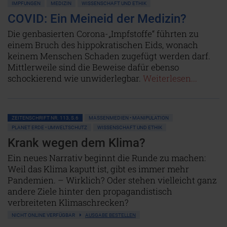
IMPFUNGEN
MEDIZIN
WISSENSCHAFT UND ETHIK
COVID: Ein Meineid der Medizin?
Die genbasierten Corona-„Impfstoffe“ führten zu
einem Bruch des hippokratischen Eids, wonach
keinem Menschen Schaden zugefügt werden darf.
Mittlerweile sind die Beweise dafür ebenso
schockierend wie unwiderlegbar.
Weiterlesen...
ZEITENSCHRIFT NR. 113, S.6
MASSENMEDIEN • MANIPULATION
PLANET ERDE • UMWELTSCHUTZ
WISSENSCHAFT UND ETHIK
Krank wegen dem Klima?
Ein neues Narrativ beginnt die Runde zu machen:
Weil das Klima kaputt ist, gibt es immer mehr
Pandemien. – Wirklich? Oder stehen vielleicht ganz
andere Ziele hinter den propagandistisch
verbreiteten Klimaschrecken?
NICHT ONLINE VERFÜGBAR
AUSGABE BESTELLEN