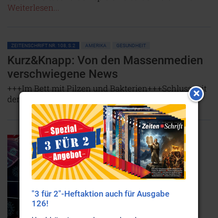
Weiterlesen...
ZEITENSCHRIFT NR. 108, S.2
AMERIKA
GESUNDHEIT
Kurz&Knapp: Von den Massenmedien
verschwiegene News
+++Im Bett mit Pilzen und Bakterien+++Schluss mit
der Angst!+++
NICHT ONLINE VERFÜGBAR
AUSGABE BESTELLEN
"3 für 2"-Heftaktion auch für Ausgabe
126!