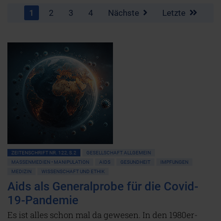
1
2
3
4
Nächste
Letzte
ZEITENSCHRIFT NR. 122, S.2
GESELLSCHAFT ALLGEMEIN
MASSENMEDIEN • MANIPULATION
AIDS
GESUNDHEIT
IMPFUNGEN
MEDIZIN
WISSENSCHAFT UND ETHIK
Aids als Generalprobe für die Covid-
19-Pandemie
Es ist alles schon mal da gewesen. In den 1980er-