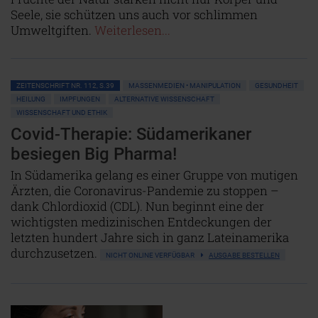
Seele, sie schützen uns auch vor schlimmen
Umweltgiften.
Weiterlesen...
ZEITENSCHRIFT NR. 112, S.39
MASSENMEDIEN • MANIPULATION
GESUNDHEIT
HEILUNG
IMPFUNGEN
ALTERNATIVE WISSENSCHAFT
WISSENSCHAFT UND ETHIK
Covid-Therapie: Südamerikaner
besiegen Big Pharma!
In Südamerika gelang es einer Gruppe von mutigen
Ärzten, die Coronavirus-Pandemie zu stoppen –
dank Chlordioxid (CDL). Nun beginnt eine der
wichtigsten medizinischen Entdeckungen der
letzten hundert Jahre sich in ganz Lateinamerika
durchzusetzen.
NICHT ONLINE VERFÜGBAR
AUSGABE BESTELLEN